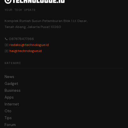
YOUR TECH UPDATE
Komplek Rumah Susun Petamburan Blok 1 Lt. Dasar,
Tanah Abang, Jakarta Pusat 10260
📞 087878477366
✉️
redaksi@technologue.id
✉️
hai@technologue.id
KATEGORI
News
Gadget
Business
Apps
Internet
Oto
Tips
Forum