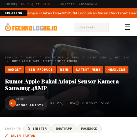
Sunday,
09 August 2026
· Jakarta, Indonesia
 Pelari Melampaui Batas Diri
MODENA Luncurkan Mesin Cuci Front Load de
BREAKING
☰
⌕
BERANDA
/
GADGET
/
NEW PRODUCT
/
NEWS
/
LATEST NEWS
/
HEADLINE
/
RUMOR APPLE BAKAL ADOPSI SENSOR KAMERA …
GADGET
NEW PRODUCT
NEWS
LATEST NEWS
HEADLINE
Rumor Apple Bakal Adopsi Sensor Kamera
Samsung 48MP
PENULIS
AH
Jul 25, 2024
⏱ 2 menit baca
Ahmad Luthfi
BAGIKAN:
𝕏 TWITTER
WHATSAPP
FACEBOOK
🔗 SALIN TAUTAN