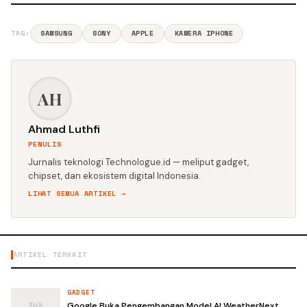
TAG:
SAMSUNG
SONY
APPLE
KAMERA IPHONE
AH
Ahmad Luthfi
PENULIS
Jurnalis teknologi Technologue.id — meliput gadget,
chipset, dan ekosistem digital Indonesia.
LIHAT SEMUA ARTIKEL →
ARTIKEL TERKAIT
GADGET
Google Buka Pengembangan Model AI WeatherNext