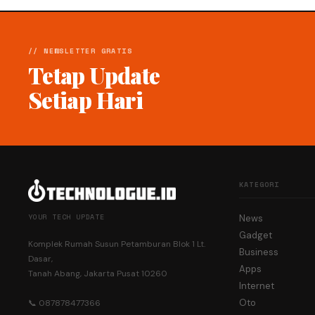
// NEWSLETTER GRATIS
Tetap Update
Setiap Hari
KATEGORI
YOUR TECH UPDATE
News
Gadget
Komplek Rumah Susun Petamburan Blok 1 Lt.
Business
Dasar,
Apps
Tanah Abang, Jakarta Pusat 10260
Internet
Oto
📞 087878477366