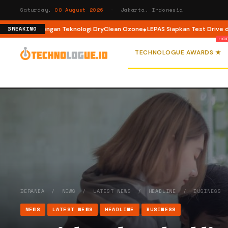
Saturday,
08 August 2026
· Jakarta, Indonesia
 Load dengan Teknologi DryClean Ozone
LEPAS Siapkan Test Drive dan Pro
BREAKING
TECHNOLOGUE AWARDS ★
BERANDA
/
NEWS
/
LATEST NEWS
/
HEADLINE
/
BUSINESS
NEWS
LATEST NEWS
HEADLINE
BUSINESS