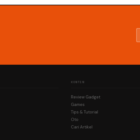
KONTEN
Review Gadget
Games
Tips & Tutorial
Oto
Cari Artikel