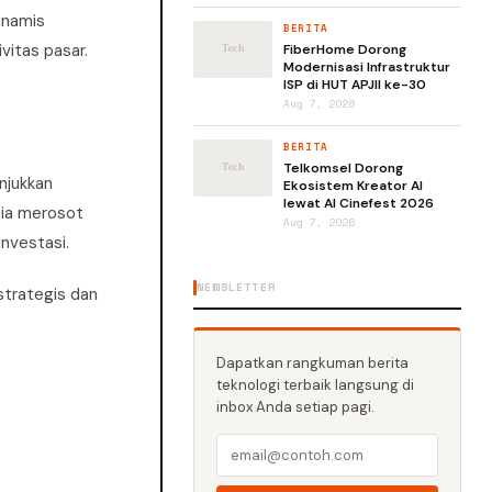
inamis
BERITA
vitas pasar.
FiberHome Dorong
Modernisasi Infrastruktur
ISP di HUT APJII ke-30
Aug 7, 2026
BERITA
Telkomsel Dorong
njukkan
Ekosistem Kreator AI
lewat AI Cinefest 2026
sia merosot
Aug 7, 2026
nvestasi.
NEWSLETTER
strategis dan
Dapatkan rangkuman berita
teknologi terbaik langsung di
inbox Anda setiap pagi.