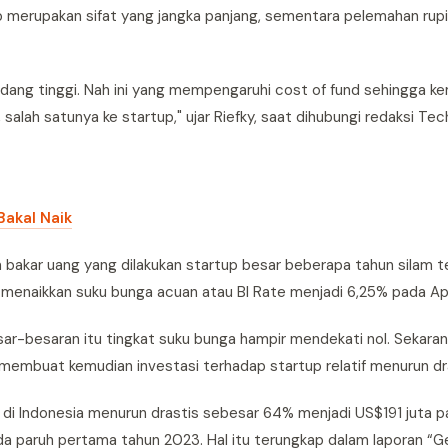
up merupakan sifat yang jangka panjang, sementara pelemahan ru
edang tinggi. Nah ini yang mempengaruhi cost of fund sehingga k
alah satunya ke startup," ujar Riefky, saat dihubungi redaksi Tec
Bakal Naik
akar uang yang dilakukan startup besar beberapa tahun silam te
k menaikkan suku bunga acuan atau BI Rate menjadi 6,25% pada Apr
ar-besaran itu tingkat suku bunga hampir mendekati nol. Sekaran
membuat kemudian investasi terhadap startup relatif menurun dras
i di Indonesia menurun drastis sebesar 64% menjadi US$191 juta 
a paruh pertama tahun 2023. Hal itu terungkap dalam laporan “