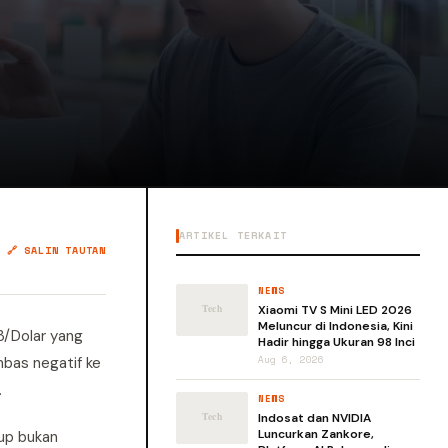
ARTIKEL TERKAIT
🔗 SALIN TAUTAN
NEWS
Xiaomi TV S Mini LED 2026
Meluncur di Indonesia, Kini
3/Dolar yang
Hadir hingga Ukuran 98 Inci
mbas negatif ke
Aug 6, 2026
.
NEWS
Indosat dan NVIDIA
Luncurkan Zankore,
tup bukan