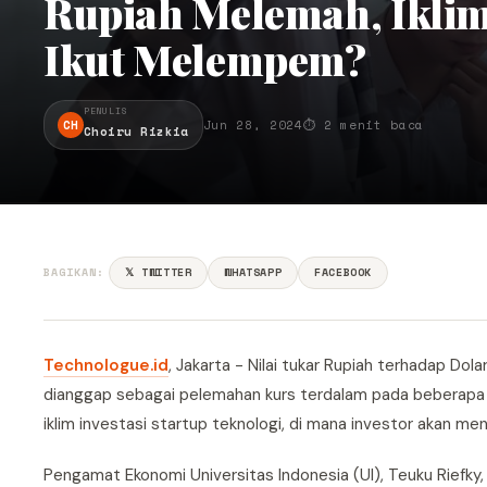
Rupiah Melemah, Iklim 
Ikut Melempem?
PENULIS
CH
Jun 28, 2024
⏱ 2 menit baca
Choiru Rizkia
BAGIKAN:
𝕏 TWITTER
WHATSAPP
FACEBOOK
Technologue.id
, Jakarta - Nilai tukar Rupiah terhadap D
dianggap sebagai pelemahan kurs terdalam pada beberapa ta
iklim investasi startup teknologi, di mana investor akan m
Pengamat Ekonomi Universitas Indonesia (UI), Teuku Riefk