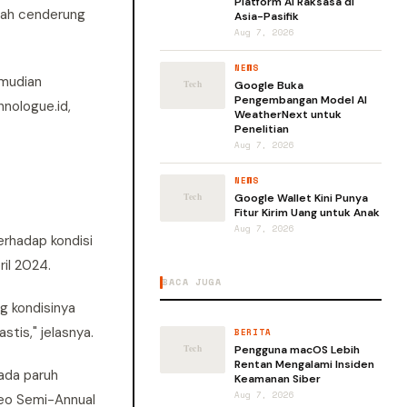
Platform AI Raksasa di
piah cenderung
Asia-Pasifik
Aug 7, 2026
NEWS
emudian
Google Buka
Pengembangan Model AI
hnologue.id,
WeatherNext untuk
Penelitian
Aug 7, 2026
NEWS
Google Wallet Kini Punya
Fitur Kirim Uang untuk Anak
Aug 7, 2026
rhadap kondisi
il 2024.
BACA JUGA
g kondisinya
tis," jelasnya.
BERITA
Pengguna macOS Lebih
Rentan Mengalami Insiden
pada paruh
Keamanan Siber
Aug 7, 2026
Geo Semi-Annual