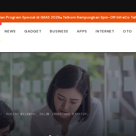
gram Spesial di GIIAS 2026
Telkom Rampungkan Spin-Off InfraCo Tahap 2, I
NEWS
GADGET
BUSINESS
APPS
INTERNET
OTO
/
RUPIAH MELEMAH, IKLIM INVESTASI STARTUP…