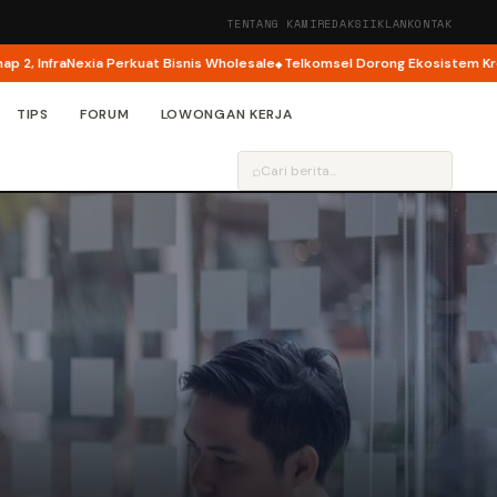
TENTANG KAMI
REDAKSI
IKLAN
KONTAK
nfraNexia Perkuat Bisnis Wholesale
Telkomsel Dorong Ekosistem Kreator A
TIPS
FORUM
LOWONGAN KERJA
⌕