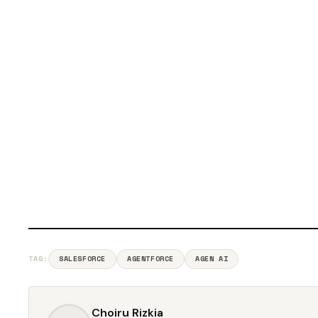
TAG:
SALESFORCE
AGENTFORCE
AGEN AI
Choiru Rizkia