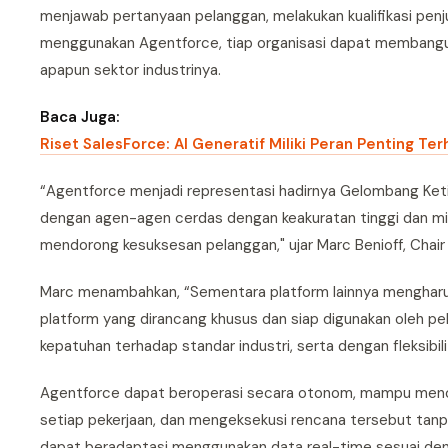
menjawab pertanyaan pelanggan, melakukan kualifikasi pen
menggunakan Agentforce, tiap organisasi dapat membangun,
apapun sektor industrinya.
Baca Juga:
Riset SalesForce: AI Generatif Miliki Peran Penting Te
“Agentforce menjadi representasi hadirnya Gelombang Ketig
dengan agen-agen cerdas dengan keakuratan tinggi dan min
mendorong kesuksesan pelanggan," ujar Marc Benioff, Chair
Marc menambahkan, “Sementara platform lainnya mengharu
platform yang dirancang khusus dan siap digunakan oleh pel
kepatuhan terhadap standar industri, serta dengan fleksibil
Agentforce dapat beroperasi secara otonom, mampu menca
setiap pekerjaan, dan mengeksekusi rencana tersebut tanpa
dapat beradaptasi menggunakan data real-time sesuai den