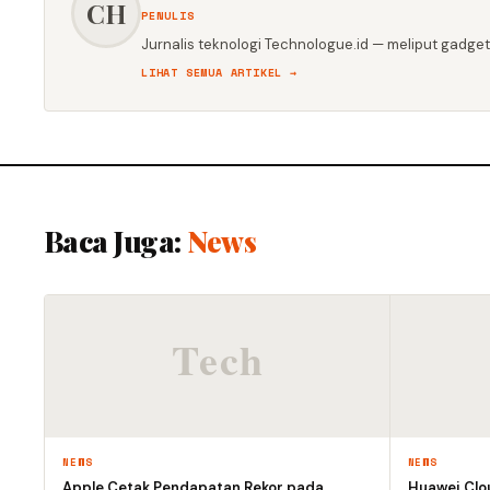
CH
PENULIS
Jurnalis teknologi Technologue.id — meliput gadget,
LIHAT SEMUA ARTIKEL →
Baca Juga:
News
NEWS
NEWS
Apple Cetak Pendapatan Rekor pada
Huawei Clo