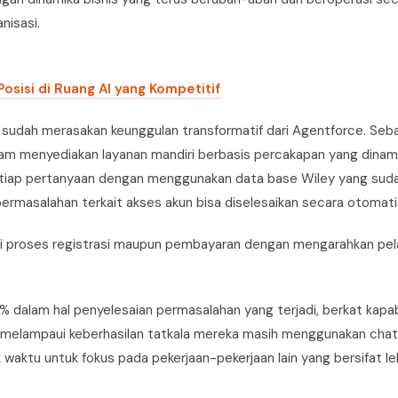
nisasi.
osisi di Ruang AI yang Kompetitif
y sudah merasakan keunggulan transformatif dari Agentforce. Seb
lam menyediakan layanan mandiri berbasis percakapan yang dinam
etiap pertanyaan dengan menggunakan data base Wiley yang sud
permasalahan terkait akses akun bisa diselesaikan secara otomati
i proses registrasi maupun pembayaran dengan mengarahkan pel
 dalam hal penyelesaian permasalahan yang terjadi, berkat kapab
i melampaui keberhasilan tatkala mereka masih menggunakan cha
waktu untuk fokus pada pekerjaan-pekerjaan lain yang bersifat le