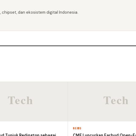
 chipset, dan ekosistem digital Indonesia.
NEWS
ud Tunjuk Redington sebagai
CMF Luncurkan Earbud Open-E