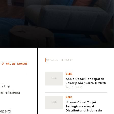
ARTIKEL TERKAIT
🔗 SALIN TAUTAN
NEWS
Apple Cetak Pendapatan
Rekor pada Kuartal III 2026
m yang
Aug 5, 2026
an efisiensi
NEWS
Huawei Cloud Tunjuk
Redington sebagai
Distributor di Indonesia
eperti