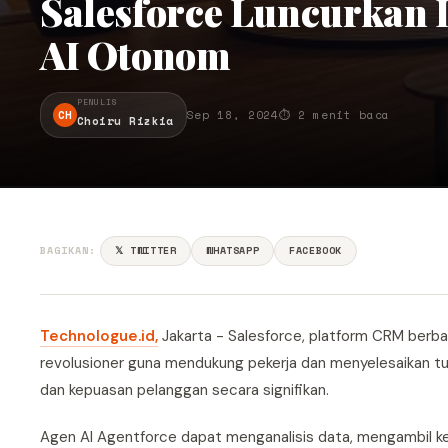
Salesforce Luncurkan
AI Otonom
PENULIS
CH
Sep 18, 2024
⏱ 2 menit baca
Choiru Rizkia
BAGIKAN:
𝕏 TWITTER
WHATSAPP
FACEBOOK
Technologue.id,
Jakarta - Salesforce, platform CRM berbas
revolusioner guna mendukung pekerja dan menyelesaikan tuga
dan kepuasan pelanggan secara signifikan.
Agen AI Agentforce dapat menganalisis data, mengambil k