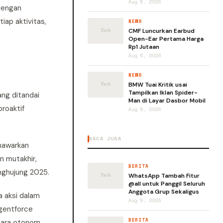
Aug 5, 2026
Dengan
ap aktivitas,
NEWS
CMF Luncurkan Earbud
Open-Ear Pertama Harga
Rp1 Jutaan
Aug 5, 2026
NEWS
BMW Tuai Kritik usai
Tampilkan Iklan Spider-
ang ditandai
Man di Layar Dasbor Mobil
roaktif
Aug 5, 2026
BACA JUGA
nawarkan
n mutakhir,
BERITA
enghujung 2025.
WhatsApp Tambah Fitur
@all untuk Panggil Seluruh
Anggota Grup Sekaligus
 aksi dalam
Aug 5, 2026
Agentforce
BERITA
cara otonom