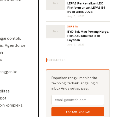
LEPAS Perkenalkan LEX
Platform untuk LEPAS E4
EV di GIIAS 2026
Aug 5, 2026
BERITA
BYD Tak Mau Perang Harga,
Pilih Adu Kualitas dan
agai contoh,
Layanan
is. Agentforce
Aug 5, 2026
ah
s.
NEWSLETTER
anggan ke
Dapatkan rangkuman berita
teknologi terbaik langsung di
inbox Anda setiap pagi.
ilitas
tbot
bih kompleks.
DAFTAR GRATIS