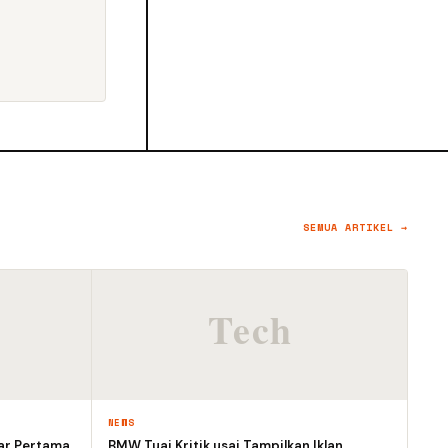
SEMUA ARTIKEL →
NEWS
ar Pertama
BMW Tuai Kritik usai Tampilkan Iklan