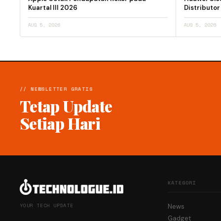
Kuartal III 2026
Distributor
AUG 5, 2026
AUG 5, 2026
// NEWSLETTER GRATIS
Tetap Update
Setiap Hari
KATEGORI
YOUR TECH UPDATE
News
Gadget