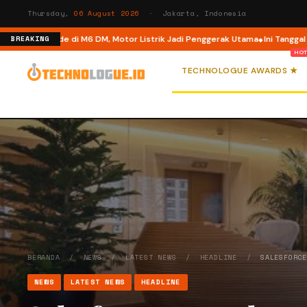
Thursday,
06 August 2026
· Jakarta, Indonesia
Dual Mode di M6 DM, Motor Listrik Jadi Penggerak Utama
Ini Tanggal Resmi
BREAKING
TECHNOLOGUE AWARDS ★
BERANDA
/
NEWS
/
LATEST NEWS
/
HEADLINE
/
SALESFORC
NEWS
LATEST NEWS
HEADLINE