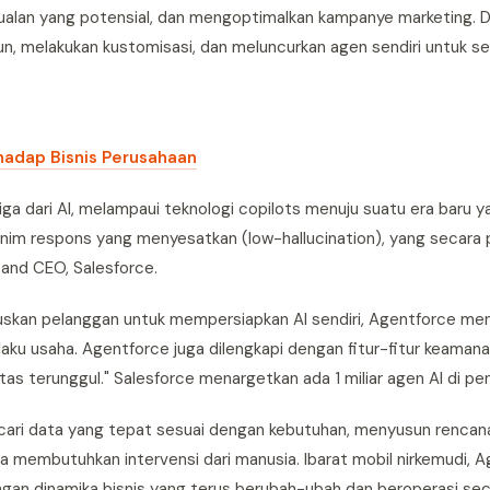
jualan yang potensial, dan mengoptimalkan kampanye marketing. 
 melakukan kustomisasi, dan meluncurkan agen sendiri untuk seti
rhadap Bisnis Perusahaan
a dari AI, melampaui teknologi copilots menuju suatu era baru y
im respons yang menyesatkan (low-hallucination), yang secara p
 and CEO, Salesforce.
skan pelanggan untuk mempersiapkan AI sendiri, Agentforce me
aku usaha. Agentforce juga dilengkapi dengan fitur-fitur keamana
itas terunggul." Salesforce menargetkan ada 1 miliar agen AI di p
ri data yang tepat sesuai dengan kebutuhan, menyusun rencana
 membutuhkan intervensi dari manusia. Ibarat mobil nirkemudi, 
gan dinamika bisnis yang terus berubah-ubah dan beroperasi se