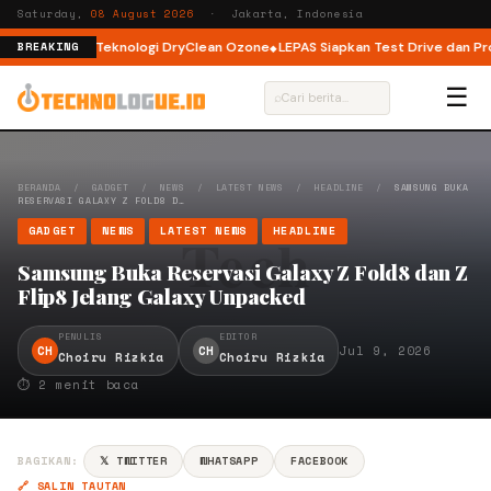
Saturday,
08 August 2026
· Jakarta, Indonesia
oad dengan Teknologi DryClean Ozone
LEPAS Siapkan Test Drive dan Progr
BREAKING
☰
⌕
BERANDA
/
GADGET
/
NEWS
/
LATEST NEWS
/
HEADLINE
/
SAMSUNG BUKA
RESERVASI GALAXY Z FOLD8 D…
GADGET
NEWS
LATEST NEWS
HEADLINE
Samsung Buka Reservasi Galaxy Z Fold8 dan Z
Flip8 Jelang Galaxy Unpacked
PENULIS
EDITOR
CH
CH
Jul 9, 2026
Choiru Rizkia
Choiru Rizkia
⏱ 2 menit baca
BAGIKAN:
𝕏 TWITTER
WHATSAPP
FACEBOOK
🔗 SALIN TAUTAN