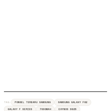
TAG:
PONSEL TERBARU SAMSUNG
SAMSUNG GALAXY F62
GALAXY F SERIES
7000MAH
EXYNOS 9825