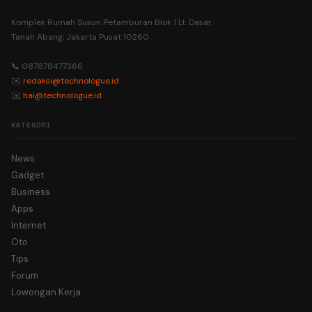
Komplek Rumah Susun Petamburan Blok 1 Lt. Dasar,
Tanah Abang, Jakarta Pusat 10260
📞 087878477366
✉️
redaksi@technologue.id
✉️
hai@technologue.id
KATEGORI
News
Gadget
Business
Apps
Internet
Oto
Tips
Forum
Lowongan Kerja