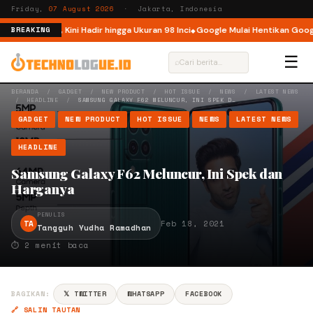
Friday,
07 August 2026
· Jakarta, Indonesia
 Indonesia, Kini Hadir hingga Ukuran 98 Inci
Google Mulai Hentikan Google
BREAKING
☰
⌕
BERANDA
/
GADGET
/
NEW PRODUCT
/
HOT ISSUE
/
NEWS
/
LATEST NEWS
/
HEADLINE
/
SAMSUNG GALAXY F62 MELUNCUR, INI SPEK D…
GADGET
NEW PRODUCT
HOT ISSUE
NEWS
LATEST NEWS
HEADLINE
Samsung Galaxy F62 Meluncur, Ini Spek dan
Harganya
PENULIS
TA
Feb 18, 2021
Tangguh Yudha Ramadhan
⏱ 2 menit baca
BAGIKAN:
𝕏 TWITTER
WHATSAPP
FACEBOOK
🔗 SALIN TAUTAN