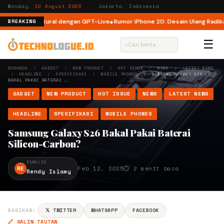
Monday,
10 August 2026
· Jakarta, Indonesia
g Lebih Natural dengan GPT-Live
Rumor iPhone 20: Desain Ulang Radikal u
BREAKING
☰
⌕
BERANDA
/
GADGET
/
NEW PRODUCT
/
HOT ISSUE
/
NEWS
/
LATEST NEWS
/
HEADLINE
/
SPESIFIKASI
/
MOBILE PHONES
/
SAMSUNG GALAXY S26
BAKAL PAKAI BATERAI …
GADGET
NEW PRODUCT
HOT ISSUE
NEWS
LATEST NEWS
HEADLINE
SPESIFIKASI
MOBILE PHONES
Samsung Galaxy S26 Bakal Pakai Baterai
Silicon-Carbon?
PENULIS
RE
Feb 12, 2025
⏱ 2 menit baca
Rendy Islamy
BAGIKAN:
𝕏 TWITTER
WHATSAPP
FACEBOOK
🔗 SALIN TAUTAN