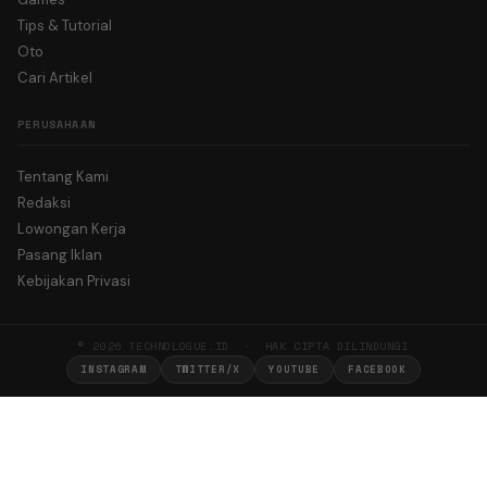
Tips & Tutorial
Oto
Cari Artikel
PERUSAHAAN
Tentang Kami
Redaksi
Lowongan Kerja
Pasang Iklan
Kebijakan Privasi
© 2026 TECHNOLOGUE.ID · HAK CIPTA DILINDUNGI
INSTAGRAM
TWITTER/X
YOUTUBE
FACEBOOK