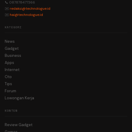
📞 087878477366
✉️
redaksi@technologue.id
✉️
hai@technologue.id
KATEGORI
News
Gadget
Business
Apps
Internet
Oto
Tips
Forum
Lowongan Kerja
KONTEN
Review Gadget
Games