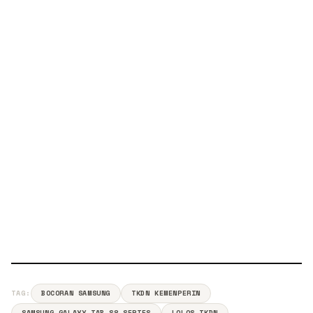
TAG:
BOCORAN SAMSUNG
TKDN KEMENPERIN
SAMSUNG GALAXY TAB S8 SERIES
LOLOS TKDN