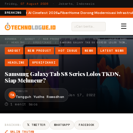
Friday,
07 August 2026
· Jakarta, Indonesia
or AI lewat AI Cinefest 2026
FiberHome Dorong Modernisasi Infrastruktur
BREAKING
☰
⌕
BERANDA
/
GADGET
/
NEW PRODUCT
/
HOT ISSUE
/
NEWS
/
LATEST NEWS
/
HEADLINE
/
SPESIFIKASI
/
SAMSUNG GALAXY TAB S8 SERIES LOLOS TKDN…
GADGET
NEW PRODUCT
HOT ISSUE
NEWS
LATEST NEWS
HEADLINE
SPESIFIKASI
Samsung Galaxy Tab S8 Series Lolos TKDN,
Siap Meluncur?
PENULIS
TA
Jan 17, 2022
Tangguh Yudha Ramadhan
⏱ 1 menit baca
BAGIKAN:
𝕏 TWITTER
WHATSAPP
FACEBOOK
🔗 SALIN TAUTAN