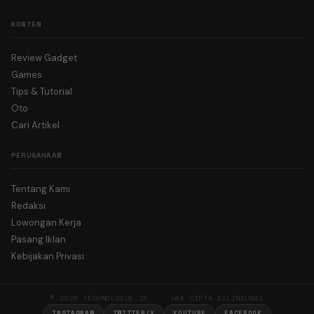
KONTEN
Review Gadget
Games
Tips & Tutorial
Oto
Cari Artikel
PERUSAHAAN
Tentang Kami
Redaksi
Lowongan Kerja
Pasang Iklan
Kebijakan Privasi
© 2026 TECHNOLOGUE.ID · HAK CIPTA DILINDUNGI
INSTAGRAM
TWITTER/X
YOUTUBE
FACEBOOK