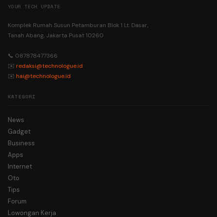
YOUR TECH UPDATE
Komplek Rumah Susun Petamburan Blok 1 Lt. Dasar,
Tanah Abang, Jakarta Pusat 10260
📞 087878477366
✉️
redaksi@technologue.id
✉️
hai@technologue.id
KATEGORI
News
Gadget
Business
Apps
Internet
Oto
Tips
Forum
Lowongan Kerja