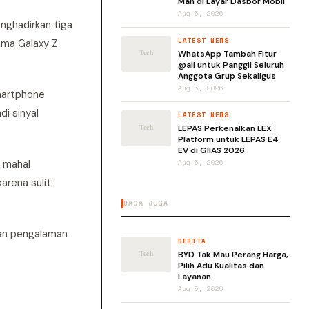
Man di Layar Dasbor Mobil
Aug 5, 2026
nghadirkan tiga
LATEST NEWS
ama Galaxy Z
WhatsApp Tambah Fitur
@all untuk Panggil Seluruh
Anggota Grup Sekaligus
Aug 5, 2026
smartphone
i sinyal
LATEST NEWS
LEPAS Perkenalkan LEX
Platform untuk LEPAS E4
EV di GIIAS 2026
n mahal
Aug 5, 2026
arena sulit
BACA JUGA
kan pengalaman
BERITA
BYD Tak Mau Perang Harga,
Pilih Adu Kualitas dan
Layanan
Aug 5, 2026