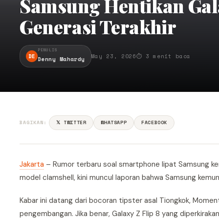
Samsung Hentikan Galax
Generasi Terakhir
PENULIS
DE
May 23, 2026
⏱ 3 menit baca
Denny Mahardy
BAGIKAN:
𝕏 TWITTER
WHATSAPP
FACEBOOK
Jakarta
– Rumor terbaru soal smartphone lipat Samsung kemb
model clamshell, kini muncul laporan bahwa Samsung kemung
Kabar ini datang dari bocoran tipster asal Tiongkok, Momen
pengembangan. Jika benar, Galaxy Z Flip 8 yang diperkirakan 