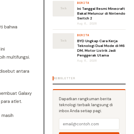
BERITA
Ini Tanggal Resmi Minecraft
Bakal Meluncur di Nintendo
Switch 2
Aug 6, 2026
kti bahwa
BERITA
BYD Ungkap Cara Kerja
Teknologi Dual Mode di M6
ini
DM, Motor Listrik Jadi
Penggerak Utama
ih multifungsi.
Aug 6, 2026
 disebut antara
NEWSLETTER
embuat Galaxy
Dapatkan rangkuman berita
para atlet.
teknologi terbaik langsung di
inbox Anda setiap pagi.
u masih