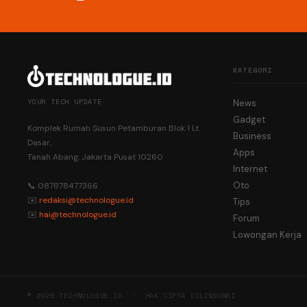
KATEGORI
YOUR TECH UPDATE
News
Gadget
Komplek Rumah Susun Petamburan Blok 1 Lt.
Business
Dasar,
Apps
Tanah Abang, Jakarta Pusat 10260
Internet
Oto
📞 087878477366
✉️
redaksi@technologue.id
Tips
✉️
hai@technologue.id
Forum
Lowongan Kerja
© 2026 TECHNOLOGUE.ID · HAK CIPTA DILINDUNGI