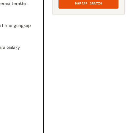
rasi terakhir,
DAFTAR GRATIS
mpat mengungkap
ara Galaxy