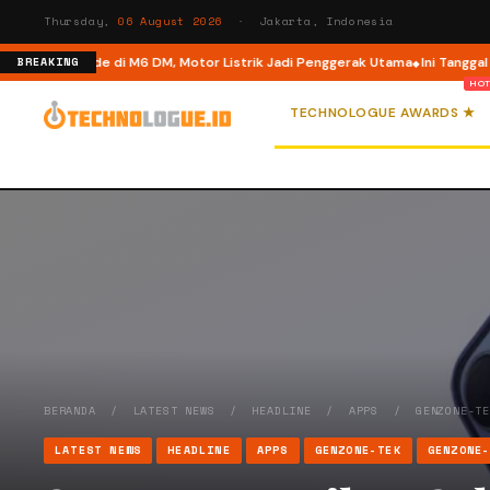
Thursday,
06 August 2026
· Jakarta, Indonesia
 Dual Mode di M6 DM, Motor Listrik Jadi Penggerak Utama
Ini Tanggal Resm
BREAKING
TECHNOLOGUE AWARDS ★
BERANDA
/
LATEST NEWS
/
HEADLINE
/
APPS
/
GENZONE-T
LATEST NEWS
HEADLINE
APPS
GENZONE-TEK
GENZONE