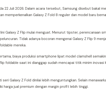
a 22 Juli 2026. Dalam acara tersebut, Samsung disebut bakal me
 akan memperkenalkan Galaxy Z Fold 8 reguler dan model baru bern
 lini Galaxy Z Flip mulai menguat. Menurut tipster, perencanaan 
peluncuran. Tidak adanya bocoran mengenai Galaxy Z Flip 9 menjad
foldable mereka.
ertama, biaya produksi smartphone lipat model clamshell semaki
ip foldable saat ini dianggap sudah mencapai titik minim inovasi k
i seri Galaxy Z Fold dinilai lebih menguntungkan. Selain menawar
ki harga jual premium dengan margin profit lebih tinggi.