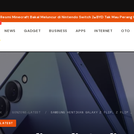
i Minecraft Bakal Meluncur di Nintendo Switch 2
BYD Tak Mau Perang Harga, 
NEWS
GADGET
BUSINESS
APPS
INTERNET
OTO
EK
/
GENZONE-LATEST
/
SAMSUNG HENTIKAN GALAXY Z FLIP, Z FLIP …
-LATEST