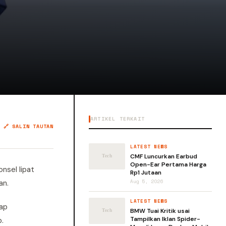
ARTIKEL TERKAIT
🔗 SALIN TAUTAN
LATEST NEWS
CMF Luncurkan Earbud
Open-Ear Pertama Harga
nsel lipat
Rp1 Jutaan
an.
Aug 5, 2026
LATEST NEWS
hap
BMW Tuai Kritik usai
Tampilkan Iklan Spider-
p.