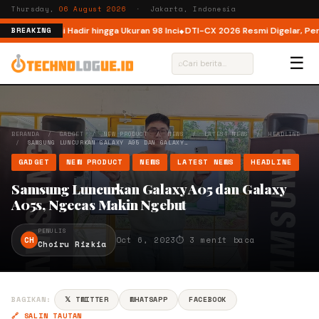
Thursday,
06 August 2026
· Jakarta, Indonesia
sia, Kini Hadir hingga Ukuran 98 Inci
DTI-CX 2026 Resmi Digelar, Perkuat E
BREAKING
☰
⌕
BERANDA
/
GADGET
/
NEW PRODUCT
/
NEWS
/
LATEST NEWS
/
HEADLINE
/
SAMSUNG LUNCURKAN GALAXY A05 DAN GALAXY…
GADGET
NEW PRODUCT
NEWS
LATEST NEWS
HEADLINE
Samsung Luncurkan Galaxy A05 dan Galaxy
A05s, Ngecas Makin Ngebut
PENULIS
CH
Oct 6, 2023
⏱ 3 menit baca
Choiru Rizkia
BAGIKAN:
𝕏 TWITTER
WHATSAPP
FACEBOOK
🔗 SALIN TAUTAN