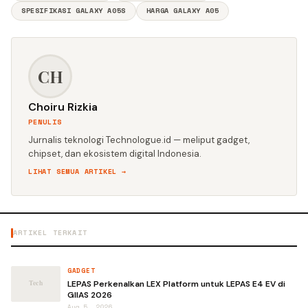
SPESIFIKASI GALAXY A05S
HARGA GALAXY A05
CH
Choiru Rizkia
PENULIS
Jurnalis teknologi Technologue.id — meliput gadget,
chipset, dan ekosistem digital Indonesia.
LIHAT SEMUA ARTIKEL →
ARTIKEL TERKAIT
GADGET
LEPAS Perkenalkan LEX Platform untuk LEPAS E4 EV di
GIIAS 2026
Aug 5, 2026