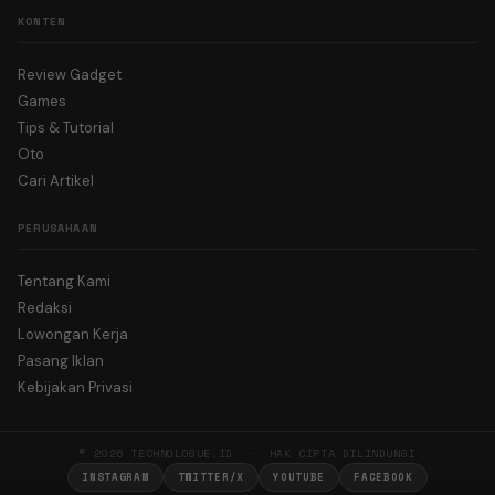
KONTEN
Review Gadget
Games
Tips & Tutorial
Oto
Cari Artikel
PERUSAHAAN
Tentang Kami
Redaksi
Lowongan Kerja
Pasang Iklan
Kebijakan Privasi
© 2026 TECHNOLOGUE.ID · HAK CIPTA DILINDUNGI
INSTAGRAM
TWITTER/X
YOUTUBE
FACEBOOK