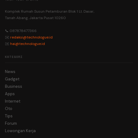
Komplek Rumah Susun Petamburan Blok 1 Lt. Dasar,
Tanah Abang, Jakarta Pusat 10260
📞 087878477366
✉️
redaksi@technologue.id
✉️
hai@technologue.id
KATEGORI
News
Gadget
Business
Apps
Internet
Oto
Tips
Forum
Lowongan Kerja