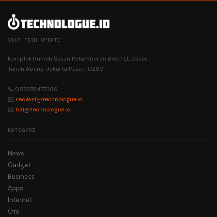
YOUR TECH UPDATE
Komplek Rumah Susun Petamburan Blok 1 Lt. Dasar,
Tanah Abang, Jakarta Pusat 10260
📞 087878477366
✉️
redaksi@technologue.id
✉️
hai@technologue.id
KATEGORI
News
Gadget
Business
Apps
Internet
Oto