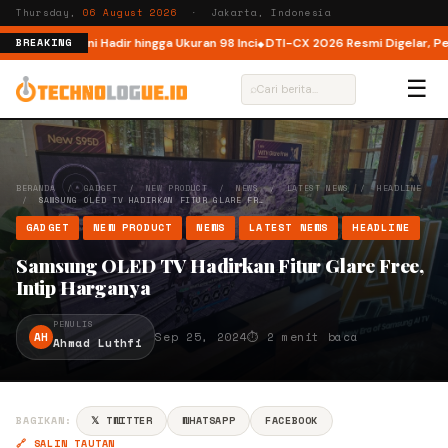
Thursday,
06 August 2026
· Jakarta, Indonesia
donesia, Kini Hadir hingga Ukuran 98 Inci
DTI-CX 2026 Resmi Digelar, Perkua
BREAKING
☰
⌕
BERANDA
/
GADGET
/
NEW PRODUCT
/
NEWS
/
LATEST NEWS
/
HEADLINE
/
SAMSUNG OLED TV HADIRKAN FITUR GLARE FR…
GADGET
NEW PRODUCT
NEWS
LATEST NEWS
HEADLINE
Samsung OLED TV Hadirkan Fitur Glare Free,
Intip Harganya
PENULIS
AH
Sep 25, 2024
⏱ 2 menit baca
Ahmad Luthfi
BAGIKAN:
𝕏 TWITTER
WHATSAPP
FACEBOOK
🔗 SALIN TAUTAN