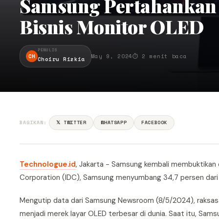
Samsung Pertahankan P
Bisnis Monitor OLED
PENULIS
CH
May 9, 2024
⏱ 2 menit baca
Choiru Rizkia
BAGIKAN:
𝕏 TWITTER
WHATSAPP
FACEBOOK
Technologue.id
, Jakarta - Samsung kembali membuktikan d
Corporation (IDC), Samsung menyumbang 34,7 persen dari j
Mengutip data dari Samsung Newsroom (8/5/2024), raksasa
menjadi merek layar OLED terbesar di dunia. Saat itu, S