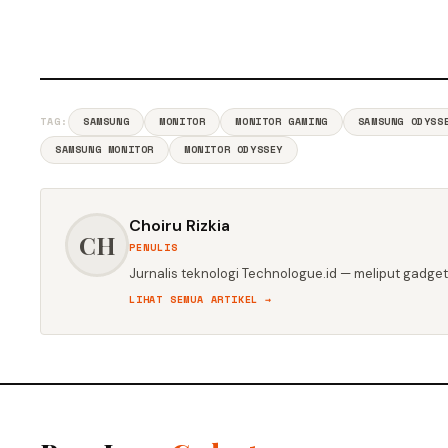
TAG:
SAMSUNG
MONITOR
MONITOR GAMING
SAMSUNG ODYSS
SAMSUNG MONITOR
MONITOR ODYSSEY
Choiru Rizkia
CH
PENULIS
Jurnalis teknologi Technologue.id — meliput gadget,
LIHAT SEMUA ARTIKEL →