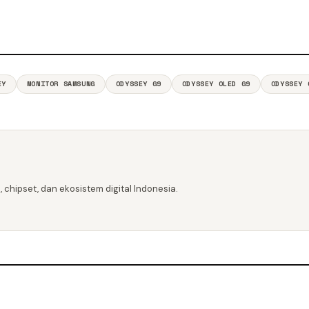
EY
MONITOR SAMSUNG
ODYSSEY G9
ODYSSEY OLED G9
ODYSSEY 
 chipset, dan ekosistem digital Indonesia.