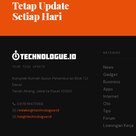
Tetap Update
Setiap Hari
KATEGORI
YOUR TECH UPDATE
News
Gadget
Komplek Rumah Susun Petamburan Blok 1 Lt.
Business
Dasar,
Apps
Tanah Abang, Jakarta Pusat 10260
Internet
Oto
📞 087878477366
✉️
redaksi@technologue.id
Tips
✉️
hai@technologue.id
Forum
Lowongan Kerja