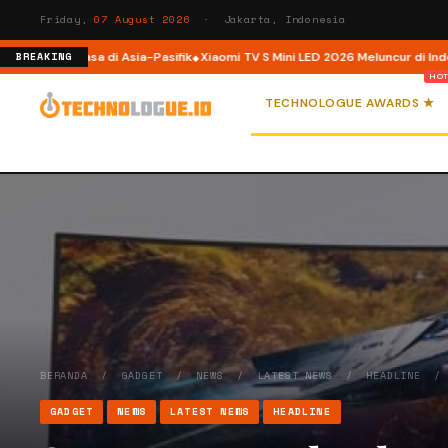
Friday,
07 August 2026
· Jakarta, Indonesia
AI Raksasa di Asia-Pasifik
Xiaomi TV S Mini LED 2026 Meluncur di Indonesia, 
BREAKING
TECHNOLOGUE AWARDS ★
BERANDA
/
GADGET
/
NEWS
/
LATEST NEWS
/
HEADLINE
GADGET
NEWS
LATEST NEWS
HEADLINE