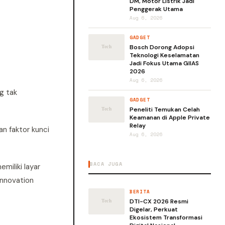
DM, Motor Listrik Jadi
Penggerak Utama
Aug 6, 2026
GADGET
Bosch Dorong Adopsi
Teknologi Keselamatan
Jadi Fokus Utama GIIAS
2026
Aug 6, 2026
g tak
GADGET
Peneliti Temukan Celah
Keamanan di Apple Private
Relay
n faktor kunci
Aug 6, 2026
BACA JUGA
iliki layar
Innovation
BERITA
DTI-CX 2026 Resmi
Digelar, Perkuat
Ekosistem Transformasi