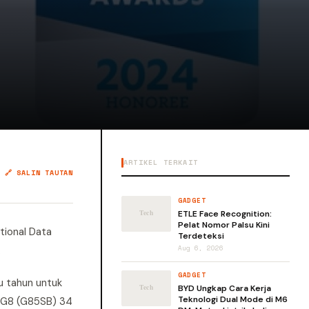
ARTIKEL TERKAIT
🔗 SALIN TAUTAN
GADGET
ETLE Face Recognition:
Pelat Nomor Palsu Kini
tional Data
Terdeteksi
.
Aug 6, 2026
GADGET
u tahun untuk
BYD Ungkap Cara Kerja
Teknologi Dual Mode di M6
D G8 (G85SB) 34