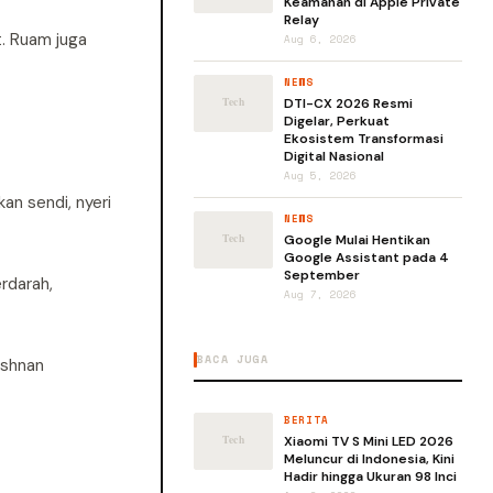
Keamanan di Apple Private
Relay
. Ruam juga
Aug 6, 2026
NEWS
DTI-CX 2026 Resmi
Digelar, Perkuat
Ekosistem Transformasi
Digital Nasional
Aug 5, 2026
kan sendi, nyeri
NEWS
Google Mulai Hentikan
Google Assistant pada 4
September
rdarah,
Aug 7, 2026
BACA JUGA
ishnan
BERITA
Xiaomi TV S Mini LED 2026
Meluncur di Indonesia, Kini
Hadir hingga Ukuran 98 Inci