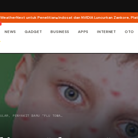
erNext untuk Penelitian
Indosat dan NVIDIA Luncurkan Zankore, Platform A
NEWS
GADGET
BUSINESS
APPS
INTERNET
OTO
NULAR, PENYAKIT BARU "FLU TOMA…