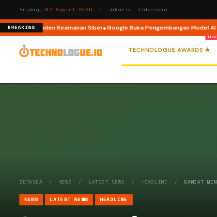
Friday,
07 August 2026
· Jakarta, Indonesia
alami Insiden Keamanan Siber
Google Buka Pengembangan Model AI Weath
BREAKING
TECHNOLOGUE AWARDS ★
BERANDA
/
NEWS
/
LATEST NEWS
/
HEADLINE
/
SANGAT ME
NEWS
LATEST NEWS
HEADLINE