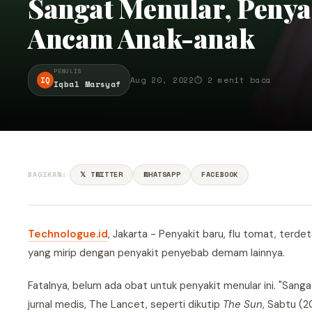
Sangat Menular, Penya
Ancam Anak-anak
PENULIS
IQ
Aug 20, 2022
⏱ 2 menit baca
Iqbal Marsyaf
BAGIKAN:
𝕏 TWITTER
WHATSAPP
FACEBOOK
Technologue.id
, Jakarta - Penyakit baru, flu tomat, terd
yang mirip dengan penyakit penyebab demam lainnya.
Fatalnya, belum ada obat untuk penyakit menular ini. "Sang
jurnal medis, The Lancet, seperti dikutip
The Sun
, Sabtu (2