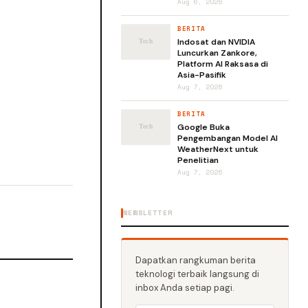
Aug 6, 2026
BERITA
Indosat dan NVIDIA
Luncurkan Zankore,
Platform AI Raksasa di
Asia-Pasifik
Aug 7, 2026
BERITA
Google Buka
Pengembangan Model AI
WeatherNext untuk
Penelitian
Aug 7, 2026
NEWSLETTER
Dapatkan rangkuman berita
teknologi terbaik langsung di
inbox Anda setiap pagi.