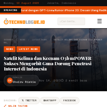
Monday,
10 August 2026
· Jakarta, Indonesia
ng Lebih Natural dengan GPT-Live
Rumor iPhone 20: Desain Ulang Radikal 
BREAKING
☰
⌕
BERANDA
/
NEWS
/
LATEST NEWS
/
SATELIT KELIMA DAN KEENAM O3B MPOWER
SU…
NEWS
LATEST NEWS
Satelit Kelima dan Keenam O3b mPOWER
Sukses Mengorbit Guna Dorong Penetrasi
Internet di Indonesia
PENULIS
CH
Nov 14, 2023
⏱ 2 menit baca
Choiru Rizkia
BAGIKAN:
𝕏 TWITTER
WHATSAPP
FACEBOOK
🔗 SALIN TAUTAN