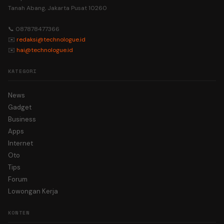
Tanah Abang, Jakarta Pusat 10260
📞 087878477366
✉️
redaksi@technologue.id
✉️
hai@technologue.id
KATEGORI
News
Gadget
Business
Apps
Internet
Oto
Tips
Forum
Lowongan Kerja
KONTEN