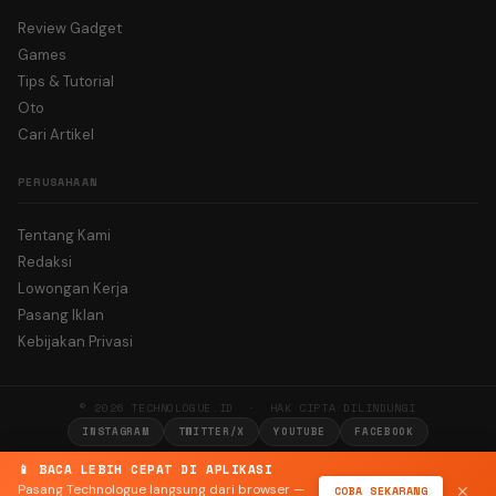
Review Gadget
Games
Tips & Tutorial
Oto
Cari Artikel
PERUSAHAAN
Tentang Kami
Redaksi
Lowongan Kerja
Pasang Iklan
Kebijakan Privasi
© 2026 TECHNOLOGUE.ID · HAK CIPTA DILINDUNGI
INSTAGRAM
TWITTER/X
YOUTUBE
FACEBOOK
📱 BACA LEBIH CEPAT DI APLIKASI
Pasang Technologue langsung dari browser —
COBA SEKARANG
✕