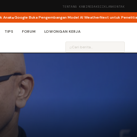
TENTANG KAMI
REDAKSI
IKLAN
KONTAK
Google Buka Pengembangan Model AI WeatherNext untuk Penelitian
Indos
TIPS
FORUM
LOWONGAN KERJA
⌕