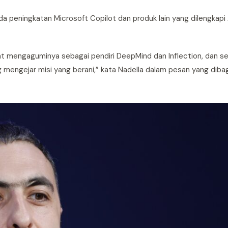
peningkatan Microsoft Copilot dan produk lain yang dilengkapi A
 mengaguminya sebagai pendiri DeepMind dan Inflection, dan s
 mengejar misi yang berani,” kata Nadella dalam pesan yang diba