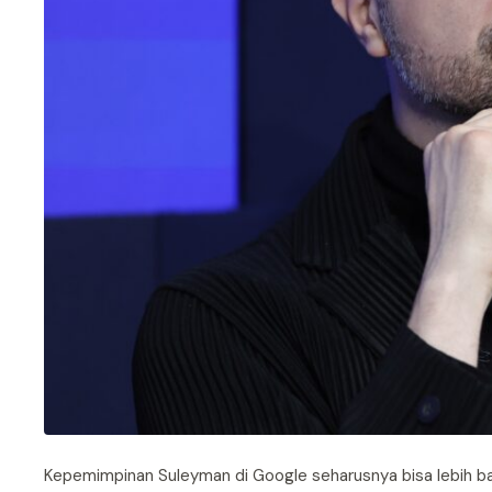
Kepemimpinan Suleyman di Google seharusnya bisa lebih bai