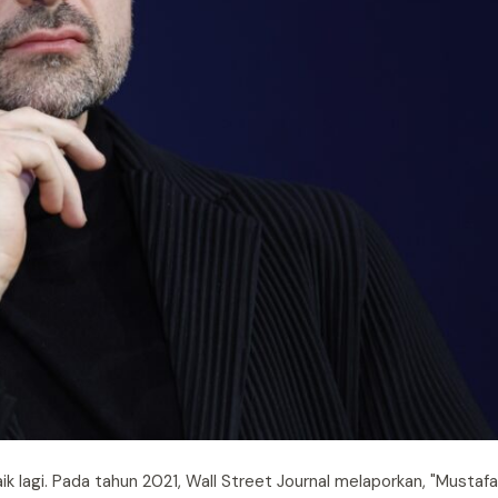
k lagi. Pada tahun 2021, Wall Street Journal melaporkan, "Mustaf