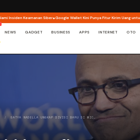
iden Keamanan Siber
Google Wallet Kini Punya Fitur Kirim Uang untuk Anak
NEWS
GADGET
BUSINESS
APPS
INTERNET
OTO
Y
/
SATYA NADELLA UNGKAP DIVISI BARU DI MIC…