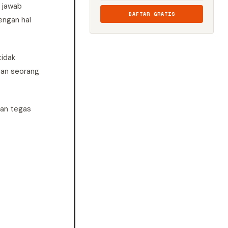
g jawab
DAFTAR GRATIS
engan hal
tidak
gan seorang
gan tegas