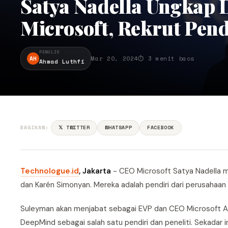
Satya Nadella Ungkap D
Microsoft, Rekrut Pend
PENULIS
AH
Mar 20, 2024
⏱ 3 menit baca
Ahmad Luthfi
BAGIKAN:
𝕏 TWITTER
WHATSAPP
FACEBOOK
Technologue.id
, Jakarta
- CEO Microsoft Satya Nadella 
dan Karén Simonyan. Mereka adalah pendiri dari perusahaan AI
Suleyman akan menjabat sebagai EVP dan CEO Microsoft AI,
DeepMind sebagai salah satu pendiri dan peneliti. Sekadar 