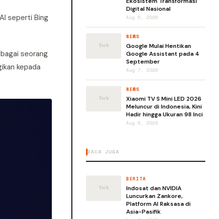
Ekosistem Transformasi
Digital Nasional
I seperti Bing
Aug 5, 2026
NEWS
Google Mulai Hentikan
ebagai seorang
Google Assistant pada 4
September
gikan kepada
Aug 7, 2026
NEWS
Xiaomi TV S Mini LED 2026
Meluncur di Indonesia, Kini
Hadir hingga Ukuran 98 Inci
Aug 6, 2026
BACA JUGA
BERITA
Indosat dan NVIDIA
Luncurkan Zankore,
Platform AI Raksasa di
Asia-Pasifik