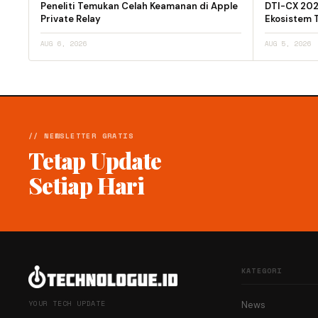
Peneliti Temukan Celah Keamanan di Apple
DTI-CX 2026
Private Relay
Ekosistem T
AUG 6, 2026
AUG 5, 2026
// NEWSLETTER GRATIS
Tetap Update
Setiap Hari
KATEGORI
YOUR TECH UPDATE
News