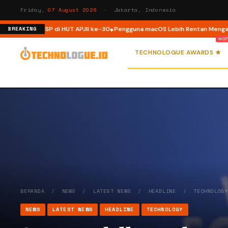
Friday,
07 August 2026
· Jakarta, Indonesia
uktur ISP di HUT APJII ke-30
Pengguna macOS Lebih Rentan Mengalami Ins
BREAKING
TECHNOLOGUE AWARDS ★
BERANDA
/
NEWS
/
LATEST NEWS
/
HEADLINE
/
TECHNOLOG
NEWS
LATEST NEWS
HEADLINE
TECHNOLOGY