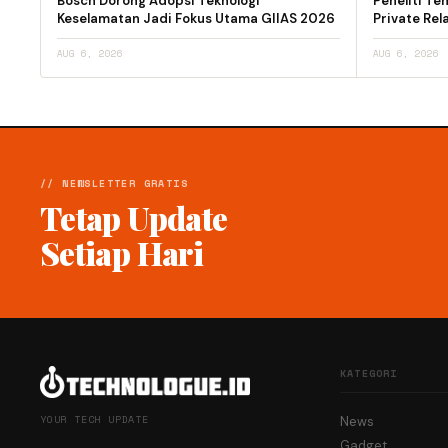
Bosch Dorong Adopsi Teknologi
Peneliti T
Keselamatan Jadi Fokus Utama GIIAS 2026
Private Rel
AUG 6, 2026
AUG 6, 2026
// NEWSLETTER GRATIS
Tetap Update
Setiap Hari
KATEGORI
YOUR TECH UPDATE
News
Gadget