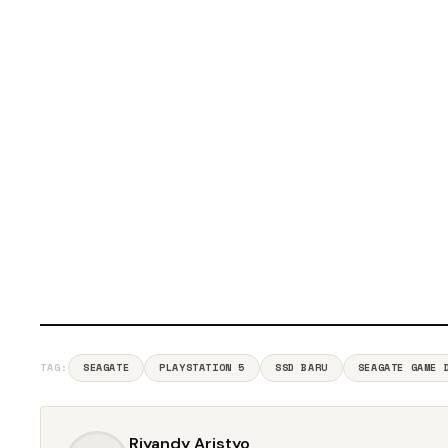
TAG:
SEAGATE
PLAYSTATION 5
SSD BARU
SEAGATE GAME 
Riyandy Aristyo