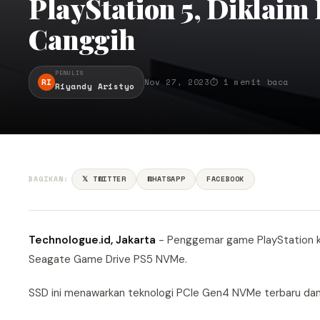
PlayStation 5, Diklai
Canggih
PENULIS
RI
Nov 27, 2023
⏱ 1 menit baca
Riyandy Aristyo
BAGIKAN:
𝕏 TWITTER
WHATSAPP
FACEBOOK
Technologue.id, Jakarta
- Penggemar game PlayStation k
Seagate Game Drive PS5 NVMe.
SSD ini menawarkan teknologi PCIe Gen4 NVMe terbaru dan m