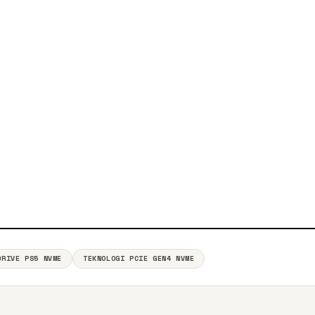
DRIVE PS5 NVME
TEKNOLOGI PCIE GEN4 NVME