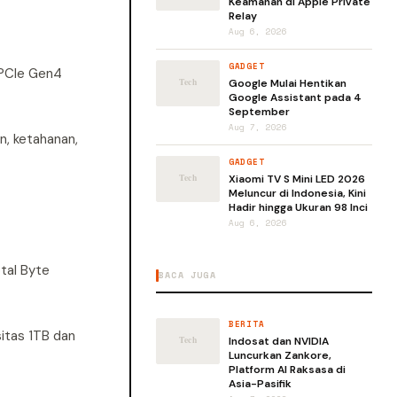
Keamanan di Apple Private
Relay
Aug 6, 2026
GADGET
 PCIe Gen4
Google Mulai Hentikan
Google Assistant pada 4
September
Aug 7, 2026
n, ketahanan,
GADGET
Xiaomi TV S Mini LED 2026
Meluncur di Indonesia, Kini
Hadir hingga Ukuran 98 Inci
Aug 6, 2026
tal Byte
BACA JUGA
BERITA
itas 1TB dan
Indosat dan NVIDIA
Luncurkan Zankore,
Platform AI Raksasa di
Asia-Pasifik