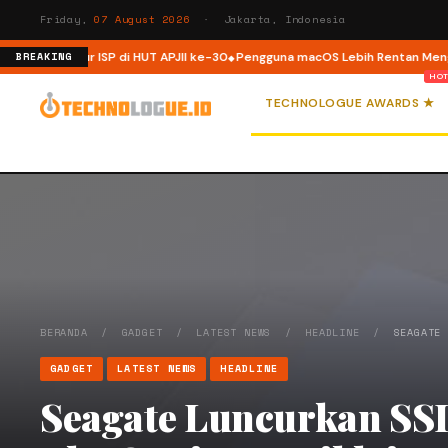
Friday,
07 August 2026
· Jakarta, Indonesia
rastruktur ISP di HUT APJII ke-30
Pengguna macOS Lebih Rentan Mengalam
BREAKING
TECHNOLOGUE AWARDS ★
BERANDA
/
GADGET
/
LATEST NEWS
/
HEADLINE
/
SEAGATE
GADGET
LATEST NEWS
HEADLINE
Seagate Luncurkan SS