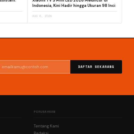
ssistant
Xiaomi TV S Mini LED 2026 Meluncur di
Indonesia, Kini Hadir hingga Ukuran 98 Inci
AUG 6, 2026
DAFTAR SEKARANG
PERUSAHAAN
Tentang Kami
Redaksi