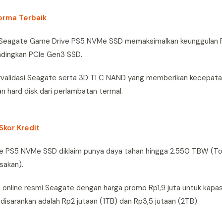
orma Terbaik
, Seagate Game Drive PS5 NVMe SSD memaksimalkan keunggulan
andingkan PCIe Gen3 SSD.
tervalidasi Seagate serta 3D TLC NAND yang memberikan kecepata
hard disk dari perlambatan termal.
kor Kredit
e PS5 NVMe SSD diklaim punya daya tahan hingga 2.550 TBW (To
sakan).
online resmi Seagate dengan harga promo Rp1,9 juta untuk kapas
disarankan adalah Rp2 jutaan (1TB) dan Rp3,5 jutaan (2TB).