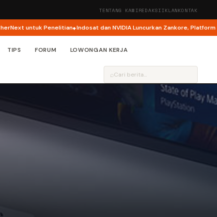
TENTANG KAMI
REDAKSI
IKLAN
KONTAK
xt untuk Penelitian
Indosat dan NVIDIA Luncurkan Zankore, Platform AI Ra
TIPS
FORUM
LOWONGAN KERJA
⌕