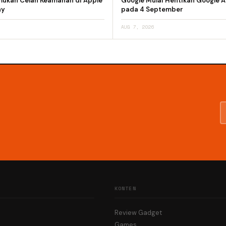
emukan Celah Keamanan di Apple
Google Mulai Hentikan Google A
ay
pada 4 September
AUG 7, 2026
KONTEN
Review Gadget
Games