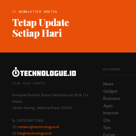
// NEWSLETTER GRATIS
Tetap Update
Setiap Hari
KATEGORI
YOUR TECH UPDATE
News
Gadget
Komplek Rumah Susun Petamburan Blok 1 Lt.
Business
Dasar,
Apps
Tanah Abang, Jakarta Pusat 10260
Internet
Oto
📞 087878477366
✉️
redaksi@technologue.id
Tips
✉️
hai@technologue.id
Forum