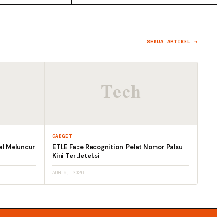
SEMUA ARTIKEL →
GADGET
al Meluncur
ETLE Face Recognition: Pelat Nomor Palsu
Kini Terdeteksi
AUG 6, 2026