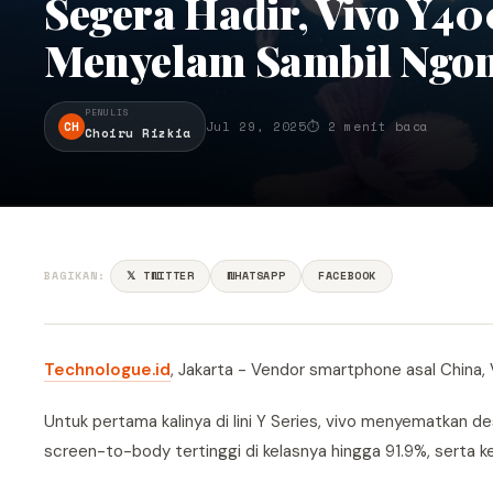
Segera Hadir, Vivo Y40
Menyelam Sambil Ngo
PENULIS
CH
Jul 29, 2025
⏱ 2 menit baca
Choiru Rizkia
BAGIKAN:
𝕏 TWITTER
WHATSAPP
FACEBOOK
Technologue.id
, Jakarta - Vendor smartphone asal China, 
Untuk pertama kalinya di lini Y Series, vivo menyematkan d
screen-to-body tertinggi di kelasnya hingga 91.9%, serta 