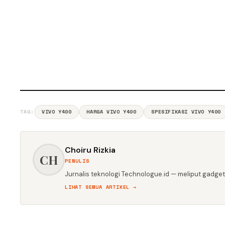
TAG:
VIVO Y400
HARGA VIVO Y400
SPESIFIKASI VIVO Y400
Choiru Rizkia
CH
PENULIS
Jurnalis teknologi Technologue.id — meliput gadget,
LIHAT SEMUA ARTIKEL →