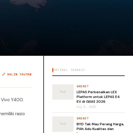
ARTIKEL TERKAIT
🔗 SALIN TAUTAN
GADGET
LEPAS Perkenalkan LEX
Platform untuk LEPAS E4
u Vivo Y400.
EV di GIIAS 2026
Aug 5, 2026
emiliki rasio
GADGET
BYD Tak Mau Perang Harga,
Pilih Adu Kualitas dan