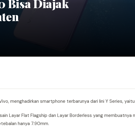
0 Bisa Diajak
nten
Vivo, menghadirkan smartphone terbarunya dari lini Y Series, yait
esain Layar Flat Flagship dan Layar Borderless yang membuatnya m
ketebalan hanya 7.90mm.