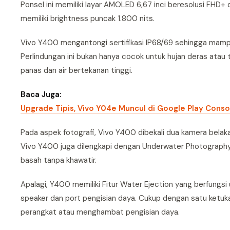
Ponsel ini memiliki layar AMOLED 6,67 inci beresolusi FHD+
memiliki brightness puncak 1.800 nits.
Vivo Y400 mengantongi sertifikasi IP68/69 sehingga mamp
Perlindungan ini bukan hanya cocok untuk hujan deras atau t
panas dan air bertekanan tinggi.
Baca Juga:
Upgrade Tipis, Vivo Y04e Muncul di Google Play Conso
Pada aspek fotografi, Vivo Y400 dibekali dua kamera belak
Vivo Y400 juga dilengkapi dengan Underwater Photograph
basah tanpa khawatir.
Apalagi, Y400 memiliki Fitur Water Ejection yang berfungs
speaker dan port pengisian daya. Cukup dengan satu ketuka
perangkat atau menghambat pengisian daya.