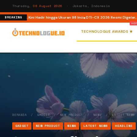
Thursday,
06 August 2026
· Jakarta, Indonesia
esia, Kini Hadir hingga Ukuran 98 Inci
DTI-CX 2026 Resmi Digelar, Perkuat 
BREAKING
TECHNOLOGUE AWARDS ★
BERANDA
/
GADGET
/
NEW PRODUCT
/
NEWS
/
LATEST NEWS
GADGET
NEW PRODUCT
NEWS
LATEST NEWS
HEADLINE