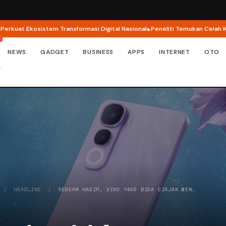
Ekosistem Transformasi Digital Nasional
Peneliti Temukan Celah Keamanan 
NEWS
GADGET
BUSINESS
APPS
INTERNET
OTO
/
HEADLINE
/
SEGERA HADIR, VIVO Y400 BISA DIAJAK MEN…