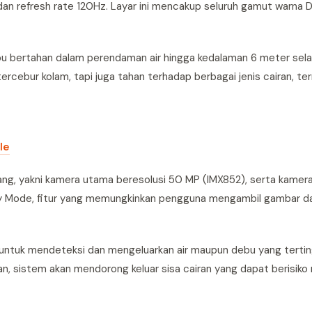
 dan refresh rate 120Hz. Layar ini mencakup seluruh gamut warna 
u bertahan dalam perendaman air hingga kedalaman 6 meter sel
ercebur kolam, tapi juga tahan terhadap berbagai jenis cairan, te
le
ang, yakni kamera utama beresolusi 50 MP (IMX852), serta kamer
y Mode,
fitur yang memungkinkan pengguna mengambil gambar da
i untuk mendeteksi dan mengeluarkan air maupun debu yang tertin
n, sistem akan mendorong keluar sisa cairan yang dapat berisiko