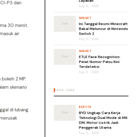
Layanan
DCI-P3 dan
Aug 5, 2026
GADGET
Ini Tanggal Resmi Minecraft
ama 30 menit.
Bakal Meluncur di Nintendo
rmasuk air
Switch 2
Aug 6, 2026
GADGET
ETLE Face Recognition:
Pelat Nomor Palsu Kini
Terdeteksi
Aug 6, 2026
a bokeh 2 MP.
lam skenario
BACA JUGA
BERITA
ggal di lubang
BYD Ungkap Cara Kerja
 merusak
Teknologi Dual Mode di M6
DM, Motor Listrik Jadi
Penggerak Utama
Aug 6, 2026