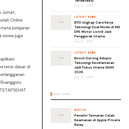
Terdeteksi
Aug 6, 2026
i Jumat,
LATEST NEWS
kolah Online
BYD Ungkap Cara Kerja
Teknologi Dual Mode di M6
 mata pelajaran
DM, Motor Listrik Jadi
a siswa juga
Penggerak Utama
Aug 6, 2026
LATEST NEWS
Bosch Dorong Adopsi
aplikasi
Teknologi Keselamatan
etensi dasar di
Jadi Fokus Utama GIIAS
2026
berlangganan
Aug 6, 2026
. Ruangguru
n TETAPSEHAT.
BACA JUGA
BERITA
Peneliti Temukan Celah
Keamanan di Apple Private
Relay