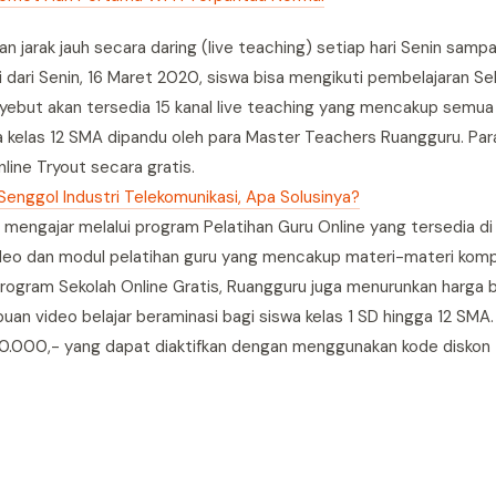
 jarak jauh secara daring (live teaching) setiap hari Senin sampa
ai dari Senin, 16 Maret 2020, siswa bisa mengikuti pembelajaran Se
yebut akan tersedia 15 kanal live teaching yang mencakup semua
gga kelas 12 SMA dipandu oleh para Master Teachers Ruangguru. Par
line Tryout secara gratis.
Senggol Industri Telekomunikasi, Apa Solusinya?
 mengajar melalui program Pelatihan Guru Online yang tersedia di 
ideo dan modul pelatihan guru yang mencakup materi-materi komp
program Sekolah Online Gratis, Ruangguru juga menurunkan harga 
an video belajar beraminasi bagi siswa kelas 1 SD hingga 12 SMA
50.000,- yang dapat diaktifkan dengan menggunakan kode disko