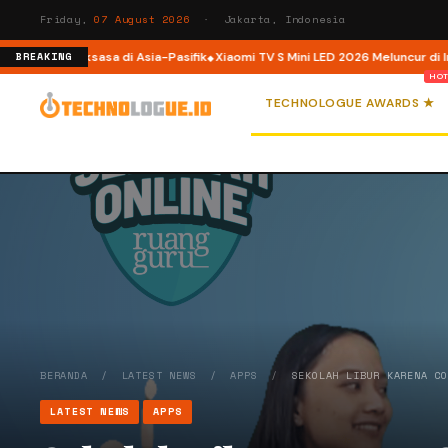
Friday,
07 August 2026
· Jakarta, Indonesia
rm AI Raksasa di Asia-Pasifik
Xiaomi TV S Mini LED 2026 Meluncur di Indonesi
BREAKING
TECHNOLOGUE AWARDS ★
BERANDA
/
LATEST NEWS
/
APPS
/
SEKOLAH LIBUR KARENA C
LATEST NEWS
APPS