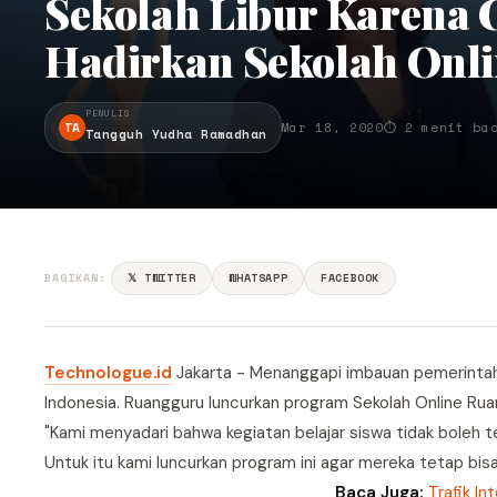
Sekolah Libur Karena
Hadirkan Sekolah Onl
PENULIS
TA
Mar 18, 2020
⏱ 2 menit ba
Tangguh Yudha Ramadhan
BAGIKAN:
𝕏 TWITTER
WHATSAPP
FACEBOOK
Technologue.id
Jakarta - Menanggapi imbauan pemerintah 
Indonesia. Ruangguru luncurkan program Sekolah Online Rua
"Kami menyadari bahwa kegiatan belajar siswa tidak boleh t
Untuk itu kami luncurkan program ini agar mereka tetap bisa 
Baca Juga:
Trafik I