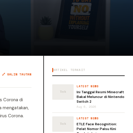
ARTIKEL TERKAIT
🔗 SALIN TAUTAN
LATEST NEWS
Ini Tanggal Resmi Minecraft
Bakal Meluncur di Nintendo
s Corona di
Switch 2
ra mengatakan,
Aug 6, 2026
irus Corona.
LATEST NEWS
ETLE Face Recognition:
Pelat Nomor Palsu Kini