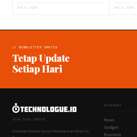
AUG 6, 2026
AUG 6, 2026
// NEWSLETTER GRATIS
Tetap Update
Setiap Hari
KATEGORI
YOUR TECH UPDATE
News
Gadget
Komplek Rumah Susun Petamburan Blok 1 Lt.
Business