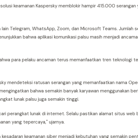
026, solusi keamanan Kaspersky memblokir hampir 415.000 seranga
ara lain Telegram, WhatsApp, Zoom, dan Microsoft Teams. Jumlah 
 menunjukkan bahwa aplikasi komunikasi palsu masih menjadi ancam
 bahwa para pelaku ancaman terus memanfaatkan tren teknologi te
ersky mendeteksi ratusan serangan yang memanfaatkan nama Ope
Ia mengingatkan bahwa semakin banyak karyawan menggunakan ber
angkat lunak palsu juga semakin tinggi.
i perangkat lunak di internet. Selalu pastikan alamat situs web 
manan yang tepercaya," ujarnya.
 kesadaran keamanan siber menjadi kebutuhan yang semakin pent