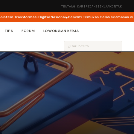
TENTANG KAMI
REDAKSI
IKLAN
KONTAK
ransformasi Digital Nasional
Peneliti Temukan Celah Keamanan di Apple P
TIPS
FORUM
LOWONGAN KERJA
⌕