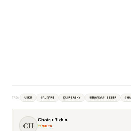
TAG:
UMKM
MALWARE
KASPERSKY
SERANGAN SIBER
CHA
Choiru Rizkia
CH
PENULIS