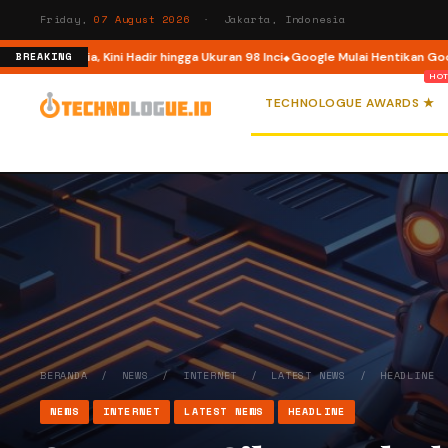
Friday,
07 August 2026
· Jakarta, Indonesia
donesia, Kini Hadir hingga Ukuran 98 Inci
Google Mulai Hentikan Google As
BREAKING
TECHNOLOGUE AWARDS ★
BERANDA
/
NEWS
/
INTERNET
/
LATEST NEWS
/
HEADLINE
NEWS
INTERNET
LATEST NEWS
HEADLINE