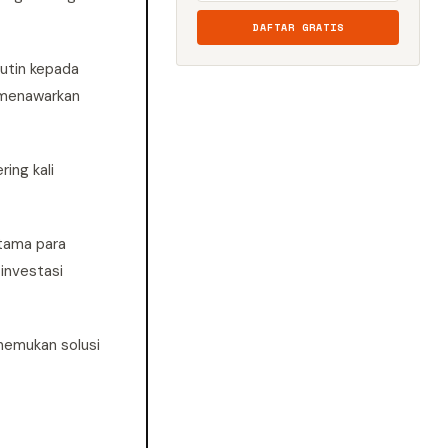
DAFTAR GRATIS
utin kepada
a menawarkan
ing kali
utama para
investasi
nemukan solusi