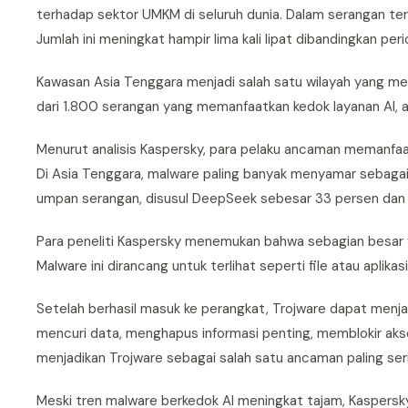
terhadap sektor UMKM di seluruh dunia. Dalam serangan te
Jumlah ini meningkat hampir lima kali lipat dibandingkan p
Kawasan Asia Tenggara menjadi salah satu wilayah yang meng
dari 1.800 serangan yang memanfaatkan kedok layanan AI, at
Menurut analisis Kaspersky, para pelaku ancaman memanfaat
Di Asia Tenggara, malware paling banyak menyamar sebaga
umpan serangan, disusul DeepSeek sebesar 33 persen dan 
Para peneliti Kaspersky menemukan bahwa sebagian besar f
Malware ini dirancang untuk terlihat seperti file atau apl
Setelah berhasil masuk ke perangkat, Trojware dapat menj
mencuri data, menghapus informasi penting, memblokir akses
menjadikan Trojware sebagai salah satu ancaman paling seri
Meski tren malware berkedok AI meningkat tajam, Kaspersk