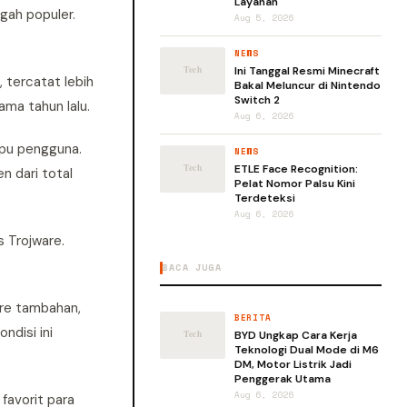
Layanan
gah populer.
Aug 5, 2026
NEWS
Ini Tanggal Resmi Minecraft
 tercatat lebih
Bakal Meluncur di Nintendo
Switch 2
ama tahun lalu.
Aug 6, 2026
ipu pengguna.
NEWS
ETLE Face Recognition:
 dari total
Pelat Nomor Palsu Kini
Terdeteksi
Aug 6, 2026
 Trojware.
BACA JUGA
are tambahan,
BERITA
ndisi ini
BYD Ungkap Cara Kerja
Teknologi Dual Mode di M6
DM, Motor Listrik Jadi
Penggerak Utama
Aug 6, 2026
favorit para