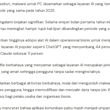
rsebut, malware untuk PC disamarkan sebagai layanan AI yang ten
eriode yang sama pada tahun 2025.
alami lonjakan signifikan. Selama empat bulan pertama tahun ini,
au meningkat hampir tujuh kali lipat dibandingkan periode yang s
kan tingginya adopsi alat AI dalam operasional bisnis untuk men
i layanan AI populer seperti ChatGPT yang menyumbang 44 persen
Claude sebesar 11 persen.
ile berbahaya yang menyamar sebagai layanan AI merupakan jenis
ikasi yang aman sehingga pengguna tanpa sadar menginstalnya.
alankan berbagai aktivitas berbahaya, mulai dari mengunduh malw
 pengguna, hingga memodifikasi dan menyalin data tanpa izin. Ko
us bagi pelaku usaha dan organisasi bisnis.
y mencatat bahwa aplikasi komunikasi palsu masih menjadi umpan 