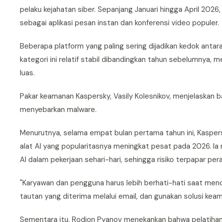
pelaku kejahatan siber. Sepanjang Januari hingga April 2
sebagai aplikasi pesan instan dan konferensi video populer.
Beberapa platform yang paling sering dijadikan kedok ant
kategori ini relatif stabil dibandingkan tahun sebelumnya,
luas.
Pakar keamanan Kaspersky, Vasily Kolesnikov, menjelaskan
menyebarkan malware.
Menurutnya, selama empat bulan pertama tahun ini, Kasp
alat AI yang popularitasnya meningkat pesat pada 2026. 
AI dalam pekerjaan sehari-hari, sehingga risiko terpapar per
"Karyawan dan pengguna harus lebih berhati-hati saat mencar
tautan yang diterima melalui email, dan gunakan solusi kea
Sementara itu, Rodion Pyanov menekankan bahwa pelatihan