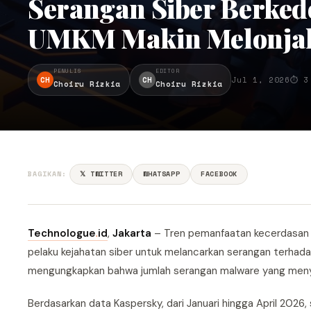
Serangan Siber Berked
UMKM Makin Melonja
PENULIS
EDITOR
CH
CH
Jul 1, 2026
⏱ 3
Choiru Rizkia
Choiru Rizkia
BAGIKAN:
𝕏 TWITTER
WHATSAPP
FACEBOOK
Technologue
.
id
,
Jakarta
– Tren pemanfaatan kecerdasan bu
pelaku kejahatan siber untuk melancarkan serangan terhada
mengungkapkan bahwa jumlah serangan malware yang menyam
Berdasarkan data Kaspersky, dari Januari hingga April 202