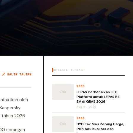
ARTIKEL TERKAIT
🔗 SALIN TAUTAN
NEWS
LEPAS Perkenalkan LEX
Platform untuk LEPAS E4
anfaatkan oleh
EV di GIIAS 2026
 Kaspersky
Aug 5, 2026
 tahun 2026.
NEWS
BYD Tak Mau Perang Harga,
Pilih Adu Kualitas dan
300 serangan