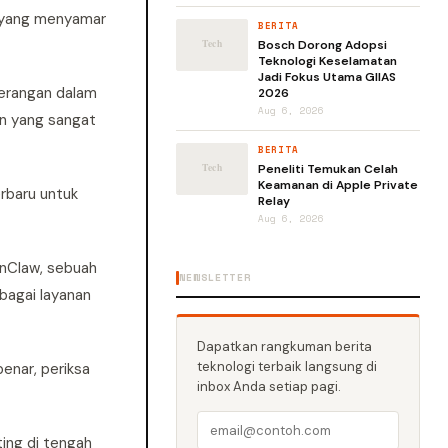
n yang menyamar
BERITA
Bosch Dorong Adopsi
Teknologi Keselamatan
Jadi Fokus Utama GIIAS
serangan dalam
2026
Aug 6, 2026
an yang sangat
BERITA
Peneliti Temukan Celah
Keamanan di Apple Private
rbaru untuk
Relay
Aug 6, 2026
nClaw, sebuah
NEWSLETTER
bagai layanan
Dapatkan rangkuman berita
teknologi terbaik langsung di
benar, periksa
inbox Anda setiap pagi.
ing di tengah