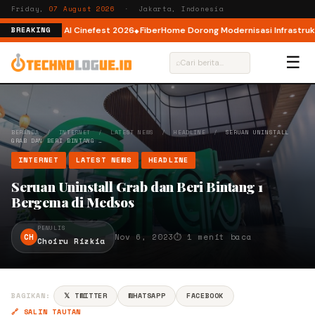
Friday,
07 August 2026
· Jakarta, Indonesia
or AI lewat AI Cinefest 2026
FiberHome Dorong Modernisasi Infrastruktur 
BREAKING
☰
⌕
BERANDA
/
INTERNET
/
LATEST NEWS
/
HEADLINE
/
SERUAN UNINSTALL
GRAB DAN BERI BINTANG …
INTERNET
LATEST NEWS
HEADLINE
Seruan Uninstall Grab dan Beri Bintang 1
Bergema di Medsos
PENULIS
CH
Nov 6, 2023
⏱ 1 menit baca
Choiru Rizkia
BAGIKAN:
𝕏 TWITTER
WHATSAPP
FACEBOOK
🔗 SALIN TAUTAN