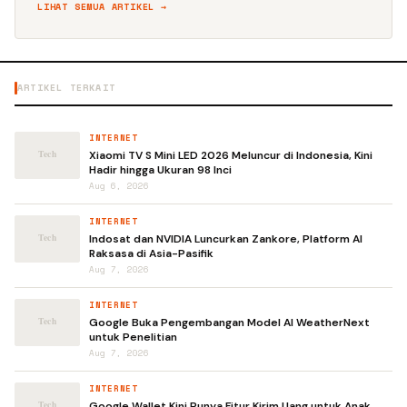
LIHAT SEMUA ARTIKEL →
ARTIKEL TERKAIT
INTERNET
Xiaomi TV S Mini LED 2026 Meluncur di Indonesia, Kini
Hadir hingga Ukuran 98 Inci
Aug 6, 2026
INTERNET
Indosat dan NVIDIA Luncurkan Zankore, Platform AI
Raksasa di Asia-Pasifik
Aug 7, 2026
INTERNET
Google Buka Pengembangan Model AI WeatherNext
untuk Penelitian
Aug 7, 2026
INTERNET
Google Wallet Kini Punya Fitur Kirim Uang untuk Anak