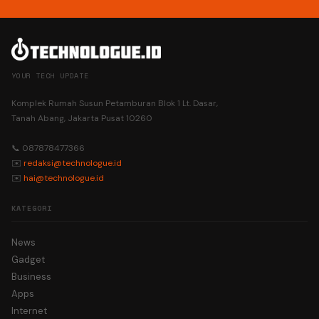
YOUR TECH UPDATE
Komplek Rumah Susun Petamburan Blok 1 Lt. Dasar,
Tanah Abang, Jakarta Pusat 10260
📞 087878477366
✉️
redaksi@technologue.id
✉️
hai@technologue.id
KATEGORI
News
Gadget
Business
Apps
Internet