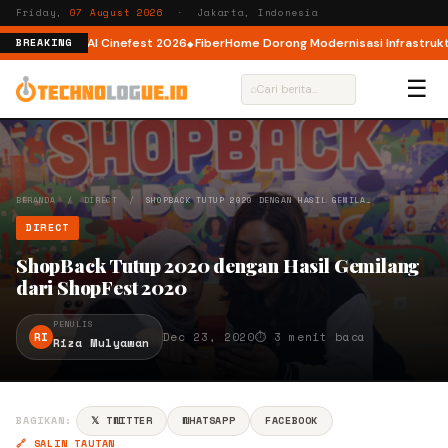
Friday,
07 August 2026
· Jakarta, Indonesia
r AI lewat AI Cinefest 2026
FiberHome Dorong Modernisasi Infrastruktur I
BREAKING
☰
⌕
BERANDA
/
DIRECT
/
SHOPBACK TUTUP 2020 DENGAN HASIL GEMILA…
DIRECT
ShopBack Tutup 2020 dengan Hasil Gemilang
dari ShopFest 2020
PENULIS
RI
Dec 23, 2020
⏱ 3 menit baca
Riza Mulyawan
BAGIKAN:
𝕏 TWITTER
WHATSAPP
FACEBOOK
🔗 SALIN TAUTAN