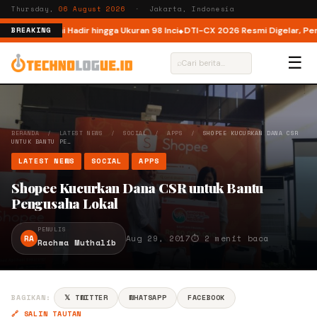
Thursday,
06 August 2026
· Jakarta, Indonesia
donesia, Kini Hadir hingga Ukuran 98 Inci
DTI-CX 2026 Resmi Digelar, Perkua
BREAKING
☰
⌕
BERANDA
/
LATEST NEWS
/
SOCIAL
/
APPS
/
SHOPEE KUCURKAN DANA CSR
UNTUK BANTU PE…
LATEST NEWS
SOCIAL
APPS
Shopee Kucurkan Dana CSR untuk Bantu
Pengusaha Lokal
PENULIS
RA
Aug 29, 2017
⏱ 2 menit baca
Rachma Muthalib
BAGIKAN:
𝕏 TWITTER
WHATSAPP
FACEBOOK
🔗 SALIN TAUTAN