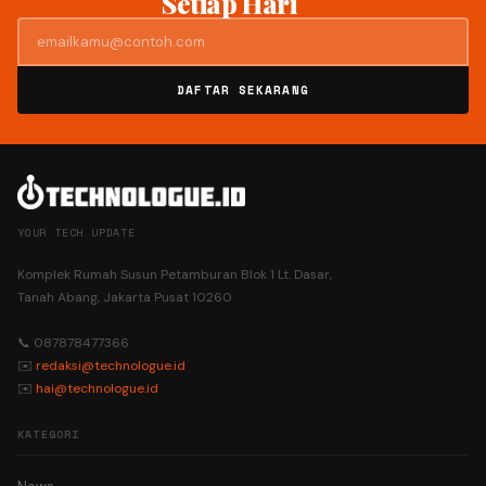
Setiap Hari
DAFTAR SEKARANG
YOUR TECH UPDATE
Komplek Rumah Susun Petamburan Blok 1 Lt. Dasar,
Tanah Abang, Jakarta Pusat 10260
📞 087878477366
✉️
redaksi@technologue.id
✉️
hai@technologue.id
KATEGORI