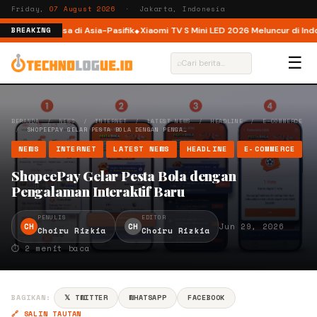
Friday,
07 August 2026
· Jakarta, Indonesia
m AI Raksasa di Asia-Pasifik
Xiaomi TV S Mini LED 2026 Meluncur di Indonesi
BREAKING
☰
⌕
BERANDA
/
NEWS
/
INTERNET
/
LATEST NEWS
/
HEADLINE
/
E-COMMERCE
/
SHOPEEPAY GELAR PESTA BOLA DENGAN PENGA…
NEWS
INTERNET
LATEST NEWS
HEADLINE
E-COMMERCE
ShopeePay Gelar Pesta Bola dengan
Pengalaman Interaktif Baru
PENULIS
EDITOR
CH
CH
Jun 29, 2026
Choiru Rizkia
Choiru Rizkia
⏱ 2 menit baca
BAGIKAN:
𝕏 TWITTER
WHATSAPP
FACEBOOK
🔗 SALIN TAUTAN