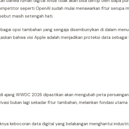
kan bahwa rumah digital Anda tidak akan bisa diintip oleh siapa pu
ompetitor seperti OpenAI sudah mulai menawarkan fitur serupa m
ebut masih setengah hati.
sebagai opsi tambahan yang sengaja disembunyikan di dalam men
gaskan bahwa visi Apple adalah menjadikan proteksi data sebagai 
 AI di ajang WWDC 2026 dipastikan akan mengubah peta persaingan
vasi bukan lagi sekadar fitur tambahan, melainkan fondasi utama
aknya kebocoran data digital yang belakangan menghantui industr