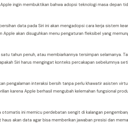
, Apple ingin membuktikan bahwa adopsi teknologi masa depan tid
ersihan data pada Siri ini akan mengadopsi cara kerja sistem ke
em Apple akan disuguhkan menu pengaturan fleksibel yang memun
 satu tahun penuh, atau membiarkannya tersimpan selamanya. Tak
apakah Siri harus mengingat konteks percakapan sebelumnya setiap
an pengalaman interaksi bersih tanpa perlu khawatir asisten vir
ai brilian karena Apple berhasil mengubah kelemahan fungsional pro
 otomatis ini memicu perdebatan sengit di kalangan pengembang
haus akan data agar bisa memberikan jawaban presisi dan mem