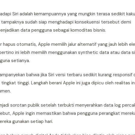
hadapi Siri adalah kemampuannya yang mungkin terasa sedikit kak
e tampaknya sudah siap menghadapi konsekuensi tersebut demi
njadikan data pengguna sebagai komoditas bisnis.
 hapus otomatis, Apple memilih jalur alternatif yang jauh lebih el
pertino ini lebih memilih menggunakan synthetic data atau data s
guna setianya.
panyekan bahwa jika Siri versi terbaru sedikit kurang responsif 
tingkat tinggi. Langkah berani Apple ini juga dipicu oleh realitas i
umen.
di sorotan publik setelah terbukti menyerahkan data log perca
sebut, Apple ingin memastikan bahwa pengguna perangkat mereka
reka gunakan setiap hari.