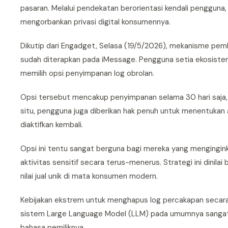
pasaran. Melalui pendekatan berorientasi kendali pengguna
mengorbankan privasi digital konsumennya.
Dikutip dari Engadget, Selasa (19/5/2026), mekanisme pemb
sudah diterapkan pada iMessage. Pengguna setia ekosist
memilih opsi penyimpanan log obrolan.
Opsi tersebut mencakup penyimpanan selama 30 hari saja,
situ, pengguna juga diberikan hak penuh untuk menentukan 
diaktifkan kembali.
Opsi ini tentu sangat berguna bagi mereka yang mengingink
aktivitas sensitif secara terus-menerus. Strategi ini dinil
nilai jual unik di mata konsumen modern.
Kebijakan ekstrem untuk menghapus log percakapan secara
sistem Large Language Model (LLM) pada umumnya sangat 
bahasa pemiliknya.