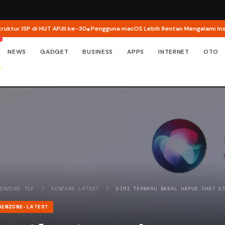
ISP di HUT APJII ke-30
Pengguna macOS Lebih Rentan Mengalami Insiden K
NEWS
GADGET
BUSINESS
APPS
INTERNET
OTO
GENZONE-TEK
/
GENZONE-LATEST
/
SIRI TERBARU BAKAL HAPUS CHAT O
GENZONE-LATEST