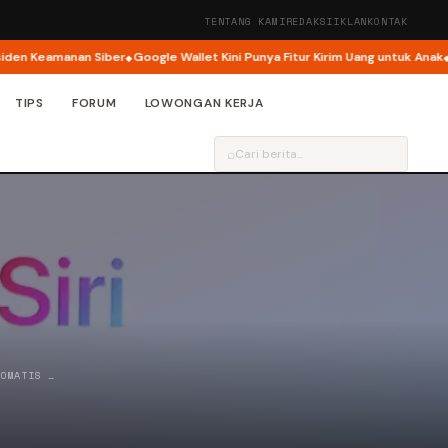
TENTANG KAMI
REDAKSI
IKLAN
KONTAK
eamanan Siber
Google Wallet Kini Punya Fitur Kirim Uang untuk Anak
Googl
TIPS
FORUM
LOWONGAN KERJA
⌕
TOMATIS …