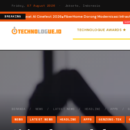
Friday,
07 August 2026
· Jakarta, Indonesia
r AI lewat AI Cinefest 2026
FiberHome Dorong Modernisasi Infrastruktur 
BREAKING
TECHNOLOGUE AWARDS ★
BERANDA
/
NEWS
/
LATEST NEWS
/
HEADLINE
/
APPS
/
NEWS
LATEST NEWS
HEADLINE
APPS
GENZONE-TEK