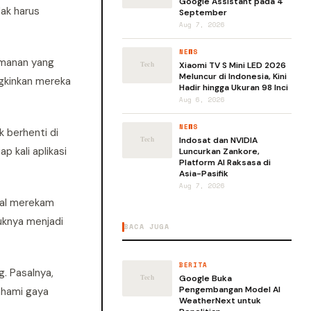
Google Assistant pada 4
ak harus
September
Aug 7, 2026
NEWS
amanan yang
Xiaomi TV S Mini LED 2026
Meluncur di Indonesia, Kini
gkinkan mereka
Hadir hingga Ukuran 98 Inci
Aug 6, 2026
NEWS
 berhenti di
Indosat dan NVIDIA
 kali aplikasi
Luncurkan Zankore,
Platform AI Raksasa di
Asia-Pasifik
Aug 7, 2026
tual merekam
duknya menjadi
BACA JUGA
BERITA
. Pasalnya,
Google Buka
Pengembangan Model AI
ahami gaya
WeatherNext untuk