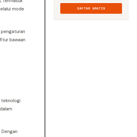
n, termasuk
elalui mode
DAFTAR GRATIS
u pengaturan
fitur bawaan
 teknologi
 dalam
i. Dengan