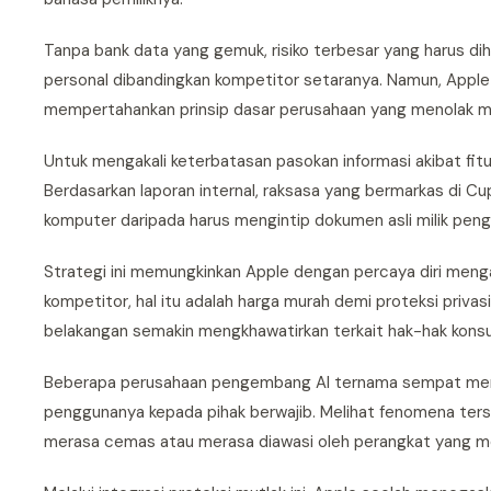
Tanpa bank data yang gemuk, risiko terbesar yang harus di
personal dibandingkan kompetitor setaranya. Namun, Appl
mempertahankan prinsip dasar perusahaan yang menolak me
Untuk mengakali keterbatasan pasokan informasi akibat fitur
Berdasarkan laporan internal, raksasa yang bermarkas di Cu
komputer daripada harus mengintip dokumen asli milik peng
Strategi ini memungkinkan Apple dengan percaya diri mengam
kompetitor, hal itu adalah harga murah demi proteksi privasi 
belakangan semakin mengkhawatirkan terkait hak-hak kons
Beberapa perusahaan pengembang AI ternama sempat menja
penggunanya kepada pihak berwajib. Melihat fenomena ter
merasa cemas atau merasa diawasi oleh perangkat yang me