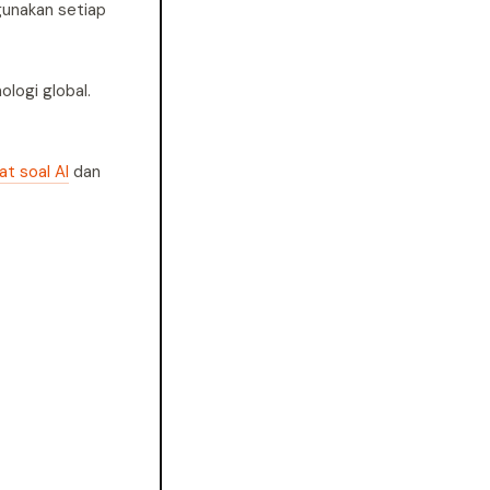
gunakan setiap
logi global.
t soal AI
dan