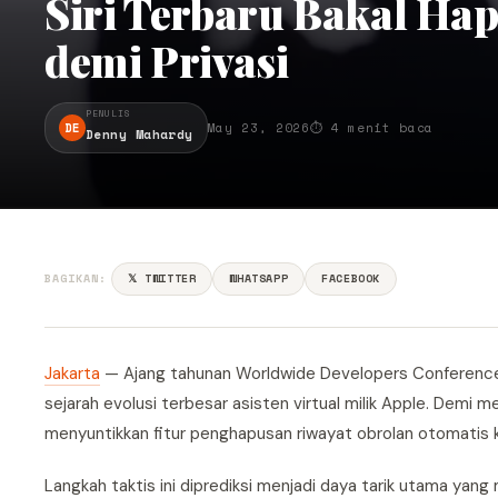
Siri Terbaru Bakal Ha
demi Privasi
PENULIS
DE
May 23, 2026
⏱ 4 menit baca
Denny Mahardy
BAGIKAN:
𝕏 TWITTER
WHATSAPP
FACEBOOK
Jakarta
— Ajang tahunan Worldwide Developers Conference (
sejarah evolusi terbesar asisten virtual milik Apple. Demi m
menyuntikkan fitur penghapusan riwayat obrolan otomatis k
Langkah taktis ini diprediksi menjadi daya tarik utama yan