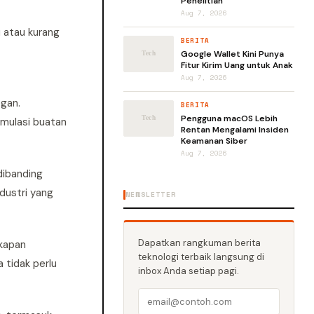
Penelitian
Aug 7, 2026
u atau kurang
BERITA
Google Wallet Kini Punya
Fitur Kirim Uang untuk Anak
Aug 7, 2026
egan.
BERITA
Pengguna macOS Lebih
imulasi buatan
Rentan Mengalami Insiden
Keamanan Siber
Aug 7, 2026
dibanding
ndustri yang
NEWSLETTER
Dapatkan rangkuman berita
kapan
teknologi terbaik langsung di
 tidak perlu
inbox Anda setiap pagi.