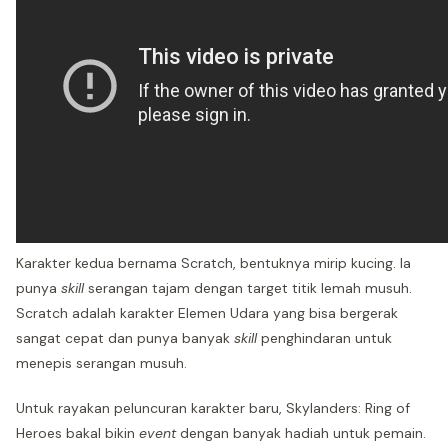
Karakter kedua bernama Scratch, bentuknya mirip kucing. Ia
punya
skill
serangan tajam dengan target titik lemah musuh.
Scratch adalah karakter Elemen Udara yang bisa bergerak
sangat cepat dan punya banyak
skill
penghindaran untuk
menepis serangan musuh.
Untuk rayakan peluncuran karakter baru, Skylanders: Ring of
Heroes bakal bikin
event
dengan banyak hadiah untuk pemain.