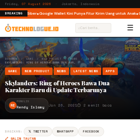
Friday,
07 August 2026
· Jakarta, Indonesia
n Keamanan Siber
Google Wallet Kini Punya Fitur Kirim Uang untuk Anak
Goo
BREAKING
☰
⌕
BERANDA
/
GAME
/
NEW PRODUCT
/
NEWS
/
LATEST NEWS
/
APPS
/
SKYLANDERS: RING OF HEROES BAWA DUA KAR…
GAME
NEW PRODUCT
NEWS
LATEST NEWS
APPS
Skylanders: Ring of Heroes Bawa Dua
Karakter Baru di Update Terbarunya
PENULIS
RE
Jan 26, 2021
⏱ 2 menit baca
Rendy Islamy
BAGIKAN:
𝕏 TWITTER
WHATSAPP
FACEBOOK
🔗 SALIN TAUTAN