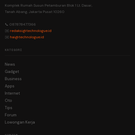
Komplek Rumah Susun Petamburan Blok 1 Lt. Dasar,
Tanah Abang, Jakarta Pusat 10260
📞 087878477366
✉️
redaksi@technologue.id
✉️
hai@technologue.id
KATEGORI
News
Gadget
Business
Apps
Internet
Oto
Tips
Forum
Lowongan Kerja