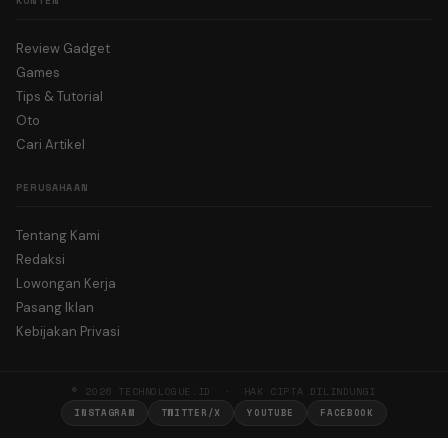
KONTEN
Review Gadget
Games
Tips & Tutorial
Oto
Cari Artikel
PERUSAHAAN
Tentang Kami
Redaksi
Lowongan Kerja
Pasang Iklan
Kebijakan Privasi
© 2026 TECHNOLOGUE.ID · HAK CIPTA DILINDUNGI
INSTAGRAM
TWITTER/X
YOUTUBE
FACEBOOK