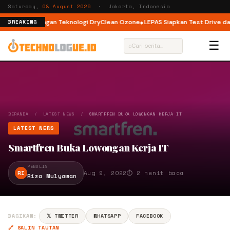
Saturday,
08 August 2026
· Jakarta, Indonesia
ont Load dengan Teknologi DryClean Ozone
LEPAS Siapkan Test Drive dan P
BREAKING
☰
⌕
BERANDA
/
LATEST NEWS
/
SMARTFREN BUKA LOWONGAN KERJA IT
LATEST NEWS
Smartfren Buka Lowongan Kerja IT
PENULIS
RI
Aug 9, 2022
⏱ 2 menit baca
Riza Mulyawan
BAGIKAN:
𝕏 TWITTER
WHATSAPP
FACEBOOK
🔗 SALIN TAUTAN