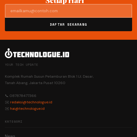
DAFTAR SEKARANG
YOUR TECH UPDATE
Komplek Rumah Susun Petamburan Blok 1 Lt. Dasar,
Tanah Abang, Jakarta Pusat 10260
📞 087878477366
✉️
redaksi@technologue.id
✉️
hai@technologue.id
KATEGORI
News