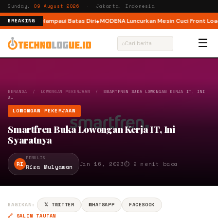
Sunday,
09 August 2026
· Jakarta, Indonesia
k Pelari Melampaui Batas Diri
MODENA Luncurkan Mesin Cuci Front Load d
BREAKING
☰
⌕
BERANDA
/
LOWONGAN PEKERJAAN
/
SMARTFREN BUKA LOWONGAN KERJA IT, INI
S…
LOWONGAN PEKERJAAN
Smartfren Buka Lowongan Kerja IT, Ini
Syaratnya
PENULIS
RI
Jan 16, 2023
⏱ 2 menit baca
Riza Mulyawan
BAGIKAN:
𝕏 TWITTER
WHATSAPP
FACEBOOK
🔗 SALIN TAUTAN