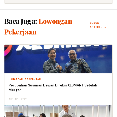
Baca Juga:
Lowongan
SEMUA
ARTIKEL →
Pekerjaan
LOWONGAN PEKERJAAN
Perubahan Susunan Dewan Direksi XLSMART Setelah
Merger
AUG 12, 2025