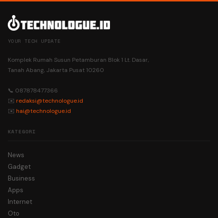
YOUR TECH UPDATE
Komplek Rumah Susun Petamburan Blok 1 Lt. Dasar,
Tanah Abang, Jakarta Pusat 10260
📞 087878477366
✉️
redaksi@technologue.id
✉️
hai@technologue.id
KATEGORI
News
Gadget
Business
Apps
Internet
Oto