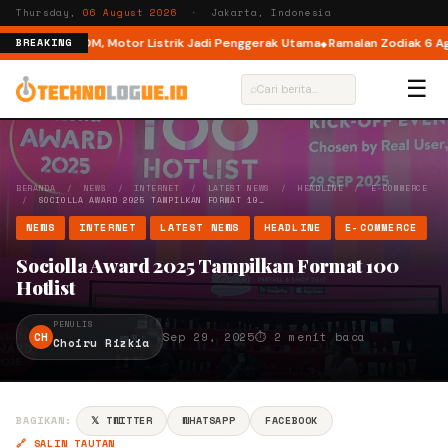
Thursday,
06 August 2026
· Jakarta, Indonesia
ode di M6 DM, Motor Listrik Jadi Penggerak Utama
Ramalan Zodiak 6 Agustu
BREAKING
☰
⌕
BERANDA
/
NEWS
/
INTERNET
/
LATEST NEWS
/
HEADLINE
/
E-COMMERCE
/
SOCIOLLA AWARD 2025 TAMPILKAN FORMAT 10…
NEWS
INTERNET
LATEST NEWS
HEADLINE
E-COMMERCE
Sociolla Award 2025 Tampilkan Format 100
Hotlist
PENULIS
CH
Sep 29, 2025
⏱ 2 menit baca
Choiru Rizkia
BAGIKAN:
𝕏 TWITTER
WHATSAPP
FACEBOOK
🔗 SALIN TAUTAN