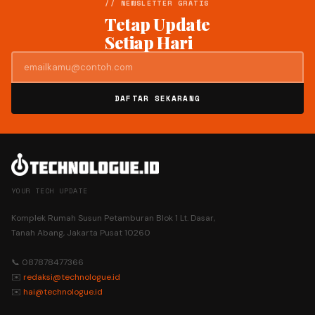
// NEWSLETTER GRATIS
Tetap Update
Setiap Hari
DAFTAR SEKARANG
YOUR TECH UPDATE
Komplek Rumah Susun Petamburan Blok 1 Lt. Dasar,
Tanah Abang, Jakarta Pusat 10260
📞 087878477366
✉️
redaksi@technologue.id
✉️
hai@technologue.id