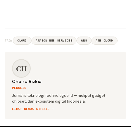
TAG:
CLOUD
AMAZON WEB SERVICES
AWS
AWS CLOUD
CH
Choiru Rizkia
PENULIS
Jurnalis teknologi Technologue.id — meliput gadget,
chipset, dan ekosistem digital Indonesia.
LIHAT SEMUA ARTIKEL →