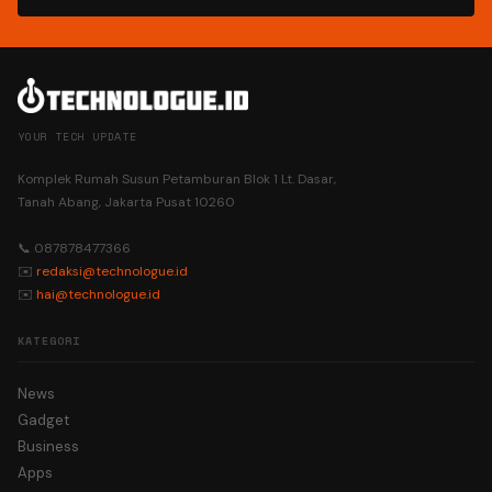
YOUR TECH UPDATE
Komplek Rumah Susun Petamburan Blok 1 Lt. Dasar,
Tanah Abang, Jakarta Pusat 10260
📞 087878477366
✉️
redaksi@technologue.id
✉️
hai@technologue.id
KATEGORI
News
Gadget
Business
Apps