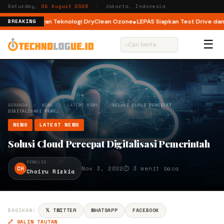
Saturday,
08 August 2026
· Jakarta, Indonesia
t Load dengan Teknologi DryClean Ozone
LEPAS Siapkan Test Drive dan Pr
BREAKING
☰
⌕
BERANDA
/
NEWS
/
LATEST NEWS
/
SOLUSI CLOUD PERCEPAT
DIGITALISASI PEME…
NEWS
LATEST NEWS
Solusi Cloud Percepat Digitalisasi Pemerintah
PENULIS
CH
Nov 3, 2022
⏱ 3 menit baca
Choiru Rizkia
BAGIKAN:
𝕏 TWITTER
WHATSAPP
FACEBOOK
🔗 SALIN TAUTAN