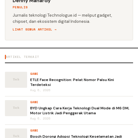
Denny Mahardy
PENULIS
Jurnalis teknologi Technologue.id — meliput gadget,
chipset, dan ekosistem digital Indonesia.
LIHAT SEMUA ARTIKEL →
ARTIKEL TERKAIT
GAME
ETLE Face Recognition: Pelat Nomor Palsu Kini
Terdeteksi
Aug 6, 2026
GAME
BYD Ungkap Cara Kerja Teknologi Dual Mode di M6 DM,
Motor Listrik Jadi Penggerak Utama
Aug 6, 2026
GAME
Bosch Dorong Adopsi Teknologi Keselamatan Jadi