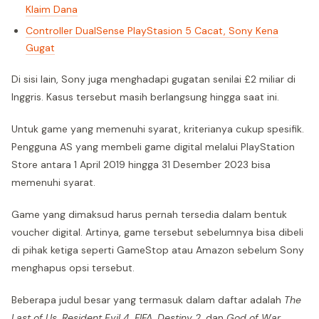
Klaim Dana
Controller DualSense PlayStasion 5 Cacat, Sony Kena
Gugat
Di sisi lain, Sony juga menghadapi gugatan senilai £2 miliar di
Inggris. Kasus tersebut masih berlangsung hingga saat ini.
Untuk game yang memenuhi syarat, kriterianya cukup spesifik.
Pengguna AS yang membeli game digital melalui PlayStation
Store antara 1 April 2019 hingga 31 Desember 2023 bisa
memenuhi syarat.
Game yang dimaksud harus pernah tersedia dalam bentuk
voucher digital. Artinya, game tersebut sebelumnya bisa dibeli
di pihak ketiga seperti GameStop atau Amazon sebelum Sony
menghapus opsi tersebut.
Beberapa judul besar yang termasuk dalam daftar adalah
The
Last of Us
,
Resident Evil 4
,
FIFA
,
Destiny 2
, dan
God of War