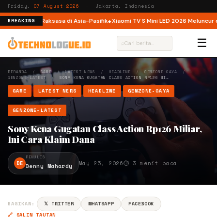
Friday,
07 August 2026
· Jakarta, Indonesia
atform AI Raksasa di Asia-Pasifik
Xiaomi TV S Mini LED 2026 Meluncur di Ind
BREAKING
☰
⌕
BERANDA
/
GAME
/
LATEST NEWS
/
HEADLINE
/
GENZONE-GAYA
/
GENZONE-LATEST
/
SONY KENA GUGATAN CLASS ACTION RP126 MI…
GAME
LATEST NEWS
HEADLINE
GENZONE-GAYA
GENZONE-LATEST
Sony Kena Gugatan Class Action Rp126 Miliar,
Ini Cara Klaim Dana
PENULIS
DE
May 25, 2026
⏱ 3 menit baca
Denny Mahardy
BAGIKAN:
𝕏 TWITTER
WHATSAPP
FACEBOOK
🔗 SALIN TAUTAN