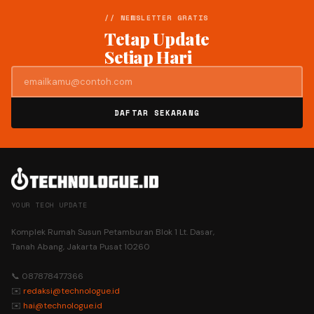
// NEWSLETTER GRATIS
Tetap Update
Setiap Hari
DAFTAR SEKARANG
YOUR TECH UPDATE
Komplek Rumah Susun Petamburan Blok 1 Lt. Dasar,
Tanah Abang, Jakarta Pusat 10260
📞 087878477366
✉️
redaksi@technologue.id
✉️
hai@technologue.id