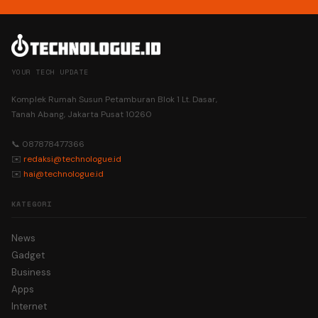
YOUR TECH UPDATE
Komplek Rumah Susun Petamburan Blok 1 Lt. Dasar,
Tanah Abang, Jakarta Pusat 10260
📞 087878477366
✉️
redaksi@technologue.id
✉️
hai@technologue.id
KATEGORI
News
Gadget
Business
Apps
Internet