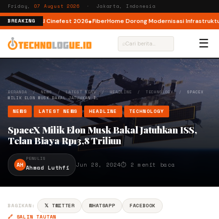
Friday,
07 August 2026
· Jakarta, Indonesia
 AI lewat AI Cinefest 2026
FiberHome Dorong Modernisasi Infrastruktur IS
BREAKING
☰
⌕
BERANDA
/
NEWS
/
LATEST NEWS
/
HEADLINE
/
TECHNOLOGY
/
SPACEX
MILIK ELON MUSK BAKAL JATUHKAN I…
NEWS
LATEST NEWS
HEADLINE
TECHNOLOGY
SpaceX Milik Elon Musk Bakal Jatuhkan ISS,
Telan Biaya Rp13,8 Triliun
PENULIS
AH
Jun 28, 2024
⏱ 2 menit baca
Ahmad Luthfi
BAGIKAN:
𝕏 TWITTER
WHATSAPP
FACEBOOK
🔗 SALIN TAUTAN