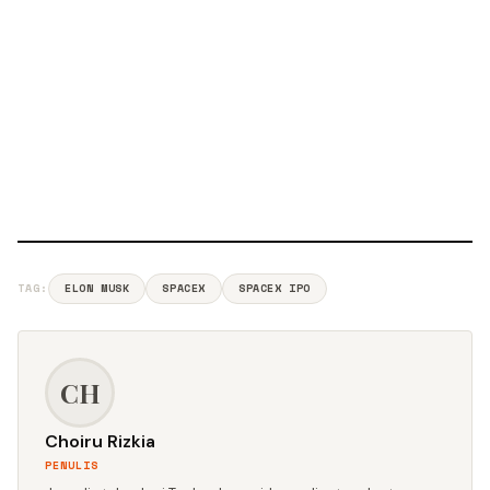
TAG:
ELON MUSK
SPACEX
SPACEX IPO
CH
Choiru Rizkia
PENULIS