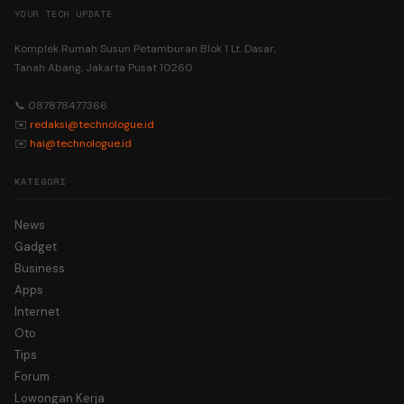
YOUR TECH UPDATE
Komplek Rumah Susun Petamburan Blok 1 Lt. Dasar,
Tanah Abang, Jakarta Pusat 10260
📞 087878477366
✉️
redaksi@technologue.id
✉️
hai@technologue.id
KATEGORI
News
Gadget
Business
Apps
Internet
Oto
Tips
Forum
Lowongan Kerja