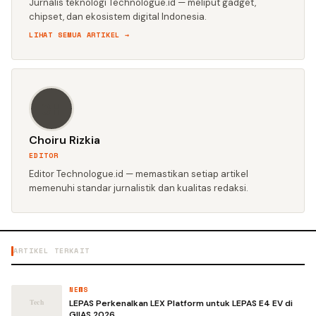
Jurnalis teknologi Technologue.id — meliput gadget,
chipset, dan ekosistem digital Indonesia.
LIHAT SEMUA ARTIKEL →
CH
Choiru Rizkia
EDITOR
Editor Technologue.id — memastikan setiap artikel
memenuhi standar jurnalistik dan kualitas redaksi.
ARTIKEL TERKAIT
NEWS
LEPAS Perkenalkan LEX Platform untuk LEPAS E4 EV di
GIIAS 2026