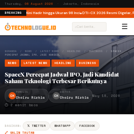
Thursday,
06 August 2026
· Jakarta, Indonesia
Indonesia, Kini Hadir hingga Ukuran 98 Inci
DTI-CX 2026 Resmi Digelar, Perk
BREAKING
☰
⌕
BERANDA
/
NEWS
/
LATEST NEWS
/
HEADLINE
/
BUSINESS
/
SPACEX
PERCEPAT JADWAL IPO, JADI KANDID…
NEWS
LATEST NEWS
HEADLINE
BUSINESS
SpaceX Percepat Jadwal IPO, Jadi Kandidat
Saham Teknologi Terbesar Berikutnya
PENULIS
EDITOR
CH
CH
May 18, 2026
Choiru Rizkia
Choiru Rizkia
⏱ 2 menit baca
BAGIKAN:
𝕏 TWITTER
WHATSAPP
FACEBOOK
🔗 SALIN TAUTAN