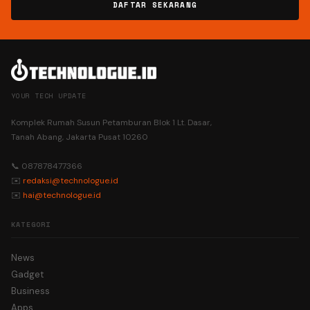
DAFTAR SEKARANG
YOUR TECH UPDATE
Komplek Rumah Susun Petamburan Blok 1 Lt. Dasar,
Tanah Abang, Jakarta Pusat 10260
📞 087878477366
✉️
redaksi@technologue.id
✉️
hai@technologue.id
KATEGORI
News
Gadget
Business
Apps