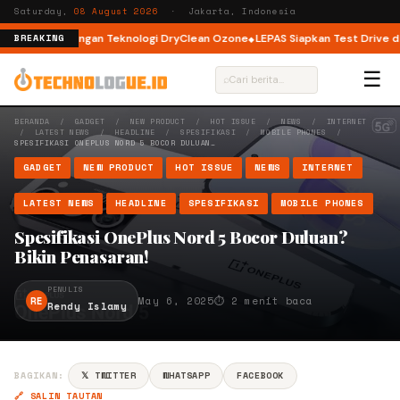
Saturday,
08 August 2026
· Jakarta, Indonesia
ont Load dengan Teknologi DryClean Ozone
LEPAS Siapkan Test Drive dan 
BREAKING
☰
⌕
BERANDA
/
GADGET
/
NEW PRODUCT
/
HOT ISSUE
/
NEWS
/
INTERNET
/
LATEST NEWS
/
HEADLINE
/
SPESIFIKASI
/
MOBILE PHONES
/
SPESIFIKASI ONEPLUS NORD 5 BOCOR DULUAN…
GADGET
NEW PRODUCT
HOT ISSUE
NEWS
INTERNET
LATEST NEWS
HEADLINE
SPESIFIKASI
MOBILE PHONES
Spesifikasi OnePlus Nord 5 Bocor Duluan?
Bikin Penasaran!
PENULIS
RE
May 6, 2025
⏱ 2 menit baca
Rendy Islamy
BAGIKAN:
𝕏 TWITTER
WHATSAPP
FACEBOOK
🔗 SALIN TAUTAN