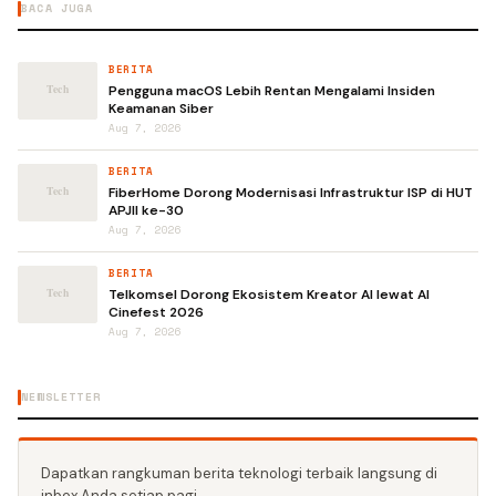
BACA JUGA
BERITA
Pengguna macOS Lebih Rentan Mengalami Insiden
Keamanan Siber
Aug 7, 2026
BERITA
FiberHome Dorong Modernisasi Infrastruktur ISP di HUT
APJII ke-30
Aug 7, 2026
BERITA
Telkomsel Dorong Ekosistem Kreator AI lewat AI
Cinefest 2026
Aug 7, 2026
NEWSLETTER
Dapatkan rangkuman berita teknologi terbaik langsung di
inbox Anda setiap pagi.