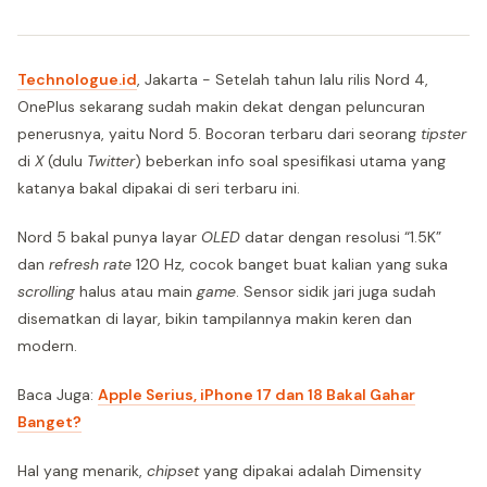
Technologue.id
, Jakarta - Setelah tahun lalu rilis Nord 4,
OnePlus sekarang sudah makin dekat dengan peluncuran
penerusnya, yaitu Nord 5. Bocoran terbaru dari seorang
tipster
di
X
(dulu
Twitter
) beberkan info soal spesifikasi utama yang
katanya bakal dipakai di seri terbaru ini.
Nord 5 bakal punya layar
OLED
datar dengan resolusi “1.5K”
dan
refresh rate
120 Hz, cocok banget buat kalian yang suka
scrolling
halus atau main
game
. Sensor sidik jari juga sudah
disematkan di layar, bikin tampilannya makin keren dan
modern.
Baca Juga:
Apple Serius, iPhone 17 dan 18 Bakal Gahar
Banget?
Hal yang menarik,
chipset
yang dipakai adalah Dimensity