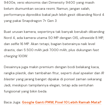
9400e, versi ekonomis dari Dimensity 9400 yang masih
belum diumumkan secara resmi. Namun, jangan salah,
performanya diprediksi bakal jauh lebih gesit dibanding Nord 4
yang pakai Snapdragon 7+ Gen 3.
Buat urusan kamera, sepertinya tak banyak berubah dibanding
Nord 4, ada kamera utama 50 MP dengan OIS,
ultrawide
8 MP,
dan
selfie
16 MP. Akan tetapi, bagian baterainya naik level
drastis, dari 5.500 mAh jadi 7.000 mAh, plus dukungan
fast
charging
100W.
Desainnya juga makin premium dengan bodi belakang kaca,
rangka plastik, dan tambahan fitur, seperti
dual speaker
dan
IR
blaster
yang jarang banget dipakai di ponsel zaman sekarang.
Jadi, meskipun tampilannya elegan, tetap ada sentuhan
fungsional yang bikin beda.
Baca Juga:
Google Ganti PMW, Pixel 10 Lebih Ramah Mata?