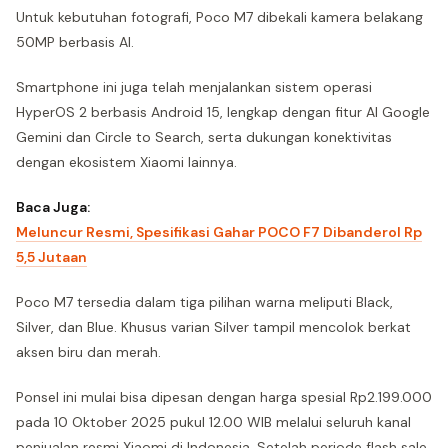
Untuk kebutuhan fotografi, Poco M7 dibekali kamera belakang
50MP berbasis AI.
Smartphone ini juga telah menjalankan sistem operasi
HyperOS 2 berbasis Android 15, lengkap dengan fitur AI Google
Gemini dan Circle to Search, serta dukungan konektivitas
dengan ekosistem Xiaomi lainnya.
Baca Juga:
Meluncur Resmi, Spesifikasi Gahar POCO F7 Dibanderol Rp
5,5 Jutaan
Poco M7 tersedia dalam tiga pilihan warna meliputi Black,
Silver, dan Blue. Khusus varian Silver tampil mencolok berkat
aksen biru dan merah.
Ponsel ini mulai bisa dipesan dengan harga spesial Rp2.199.000
pada 10 Oktober 2025 pukul 12.00 WIB melalui seluruh kanal
penjualan resmi Xiaomi di Indonesia. Setelah periode flash sale