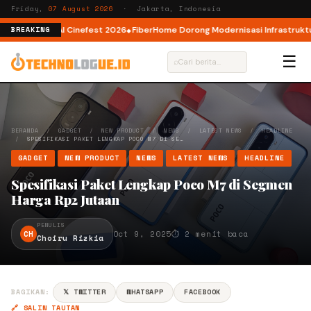
Friday,
07 August 2026
· Jakarta, Indonesia
 AI lewat AI Cinefest 2026
FiberHome Dorong Modernisasi Infrastruktur I
BREAKING
☰
⌕
BERANDA
/
GADGET
/
NEW PRODUCT
/
NEWS
/
LATEST NEWS
/
HEADLINE
/
SPESIFIKASI PAKET LENGKAP POCO M7 DI SE…
GADGET
NEW PRODUCT
NEWS
LATEST NEWS
HEADLINE
Spesifikasi Paket Lengkap Poco M7 di Segmen
Harga Rp2 Jutaan
PENULIS
CH
Oct 9, 2025
⏱ 2 menit baca
Choiru Rizkia
BAGIKAN:
𝕏 TWITTER
WHATSAPP
FACEBOOK
🔗 SALIN TAUTAN