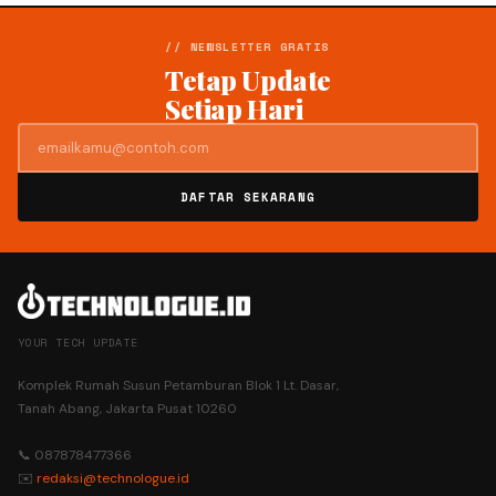
// NEWSLETTER GRATIS
Tetap Update
Setiap Hari
DAFTAR SEKARANG
YOUR TECH UPDATE
Komplek Rumah Susun Petamburan Blok 1 Lt. Dasar,
Tanah Abang, Jakarta Pusat 10260
📞 087878477366
✉️
redaksi@technologue.id