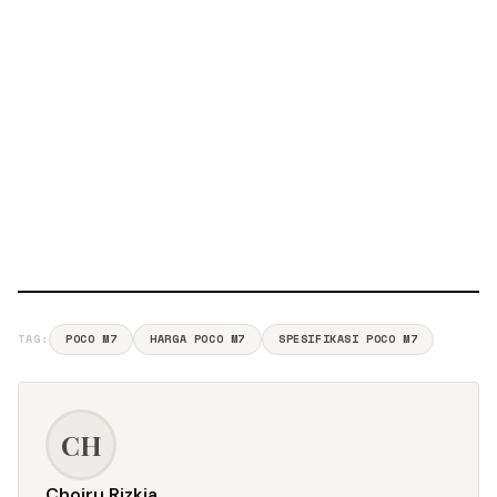
TAG:
POCO M7
HARGA POCO M7
SPESIFIKASI POCO M7
CH
Choiru Rizkia