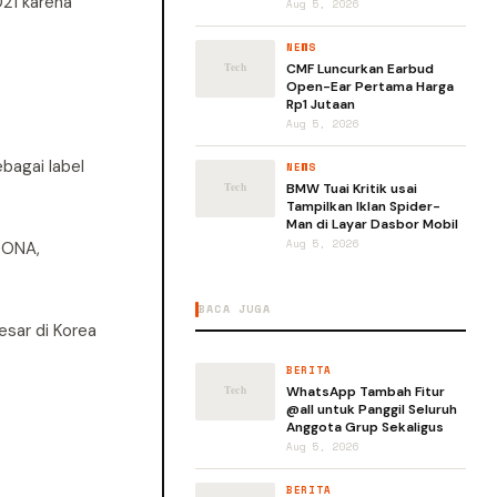
021 karena
Aug 5, 2026
NEWS
CMF Luncurkan Earbud
Open-Ear Pertama Harga
Rp1 Jutaan
Aug 5, 2026
ebagai label
NEWS
BMW Tuai Kritik usai
Tampilkan Iklan Spider-
Man di Layar Dasbor Mobil
Aug 5, 2026
LOONA,
BACA JUGA
esar di Korea
BERITA
WhatsApp Tambah Fitur
@all untuk Panggil Seluruh
Anggota Grup Sekaligus
Aug 5, 2026
BERITA