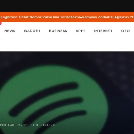
ion: Pelat Nomor Palsu Kini Terdeteksi
Ramalan Zodiak 6 Agustus 2026: Ca
NEWS
GADGET
BUSINESS
APPS
INTERNET
OTO
APUS LAGU K-POP DARI KAKAO-M