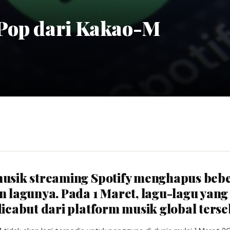
-Pop dari Kakao-M
musik streaming Spotify menghapus beb
n lagunya. Pada 1 Maret, lagu-lagu yang
dicabut dari platform musik global terse