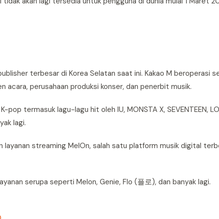
M tidak akan lagi tersedia untuk pengguna di dunia mulai 1 Maret 2
blisher terbesar di Korea Selatan saat ini. Kakao M beroperasi s
 acara, perusahaan produksi konser, dan penerbit musik.
gu K-pop termasuk lagu-lagu hit oleh IU, MONSTA X, SEVENTEEN, 
ak lagi.
 layanan streaming MelOn, salah satu platform musik digital terb
 layanan serupa seperti Melon, Genie, Flo (플로), dan banyak lagi.
0