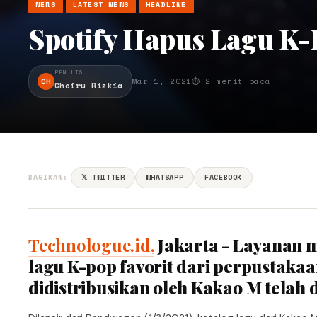
NEWS
LATEST NEWS
HEADLINE
Spotify Hapus Lagu K
PENULIS
CH
Mar 1, 2021
⏱ 2 menit baca
Choiru Rizkia
BAGIKAN:
𝕏 TWITTER
WHATSAPP
FACEBOOK
Technologue.id,
Jakarta - Layanan 
lagu K-pop favorit dari perpustakaa
didistribusikan oleh Kakao M telah 