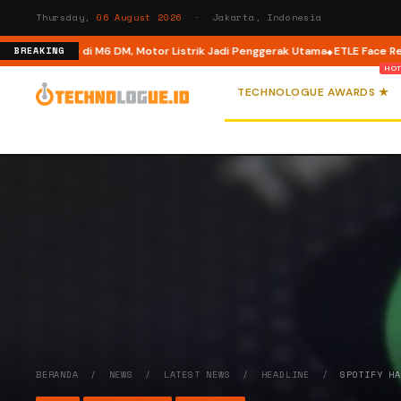
Thursday,
06 August 2026
· Jakarta, Indonesia
ual Mode di M6 DM, Motor Listrik Jadi Penggerak Utama
ETLE Face Recognit
BREAKING
TECHNOLOGUE AWARDS ★
BERANDA
/
NEWS
/
LATEST NEWS
/
HEADLINE
/
SPOTIFY H