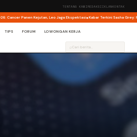
TENTANG KAMI
REDAKSI
IKLAN
KONTAK
ncer Panen Kejutan, Leo Jaga Ekspektasi
Kabar Terkini Sasha Grey: Pensi
TIPS
FORUM
LOWONGAN KERJA
⌕