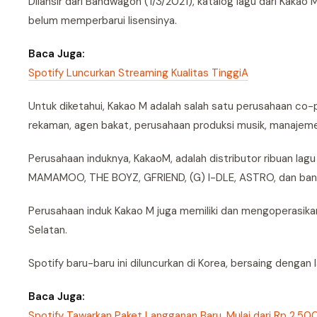
Dilansir dari Bandwagon (1/3/2021), katalog lagu dari Kakao 
belum memperbarui lisensinya.
Baca Juga:
Spotify Luncurkan Streaming Kualitas TinggiA
Untuk diketahui, Kakao M adalah salah satu perusahaan co-pu
rekaman, agen bakat, perusahaan produksi musik, manajemen
Perusahaan induknya, KakaoM, adalah distributor ribuan la
MAMAMOO, THE BOYZ, GFRIEND, (G) I-DLE, ASTRO, dan bany
Perusahaan induk Kakao M juga memiliki dan mengoperasikan
Selatan.
Spotify baru-baru ini diluncurkan di Korea, bersaing dengan
Baca Juga:
Spotify Tawarkan Paket Langganan Baru, Mulai dari Rp 2.50