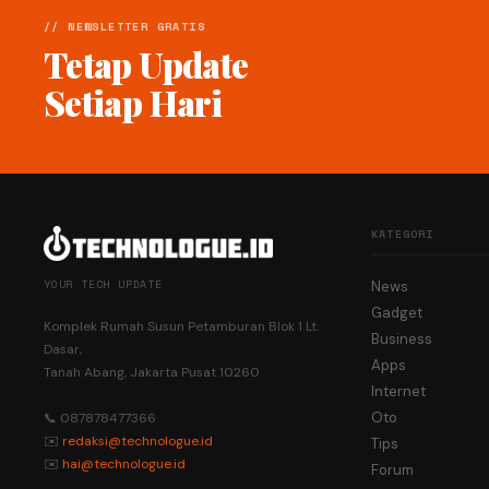
// NEWSLETTER GRATIS
Tetap Update
Setiap Hari
KATEGORI
YOUR TECH UPDATE
News
Gadget
Komplek Rumah Susun Petamburan Blok 1 Lt.
Business
Dasar,
Apps
Tanah Abang, Jakarta Pusat 10260
Internet
Oto
📞 087878477366
✉️
redaksi@technologue.id
Tips
✉️
hai@technologue.id
Forum