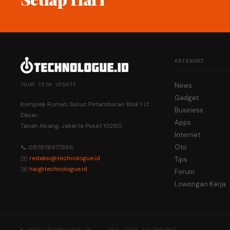
KATEGORI
YOUR TECH UPDATE
News
Gadget
Komplek Rumah Susun Petamburan Blok 1 Lt.
Business
Dasar,
Apps
Tanah Abang, Jakarta Pusat 10260
Internet
Oto
📞 087878477366
✉️
redaksi@technologue.id
Tips
✉️
hai@technologue.id
Forum
Lowongan Kerja
© 2026 TECHNOLOGUE.ID · HAK CIPTA DILINDUNGI