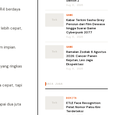
Switch 2
Aug 6, 2026
DR4 berdaya
GAME
Kabar Terkini Sasha Grey:
Pensiun dari Film Dewasa
g
lebih cepat,
hingga Suarai Game
Cyberpunk 2077
Aug 6, 2026
m impian.
GAME
Ramalan Zodiak 6 Agustus
2026: Cancer Panen
Kejutan, Leo Jaga
Ekspektasi
 yang ringkas
Aug 6, 2026
BACA JUGA
 cepat, tapi
BERITA
ETLE Face Recognition:
pai dua juta
Pelat Nomor Palsu Kini
Terdeteksi