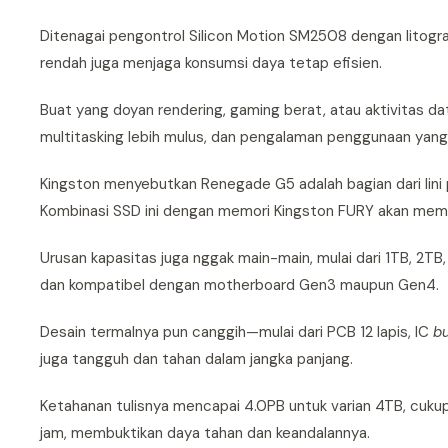
Ditenagai pengontrol Silicon Motion SM2508 dengan lito
rendah juga menjaga konsumsi daya tetap efisien.
Buat yang doyan rendering, gaming berat, atau aktivitas dat
multitasking lebih mulus, dan pengalaman penggunaan yang
Kingston menyebutkan Renegade G5 adalah bagian dari lin
Kombinasi SSD ini dengan memori Kingston FURY akan memba
Urusan kapasitas juga nggak main-main, mulai dari 1TB, 2T
dan kompatibel dengan motherboard Gen3 maupun Gen4.
Desain termalnya pun canggih—mulai dari PCB 12 lapis, IC
b
juga tangguh dan tahan dalam jangka panjang.
Ketahanan tulisnya mencapai 4.0PB untuk varian 4TB, cuku
jam, membuktikan daya tahan dan keandalannya.