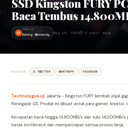
SSD Kingston FURY PCIe
Baca Tembus 14.800MB
PENULIS
DE
May 18, 2025
⏱ 2 menit baca
Denny Mahardy
BAGIKAN:
𝕏 TWITTER
WHATSAPP
FACEBOOK
Technologue.id
, Jakarta - Kingston FURY kembali unjuk g
Renegade G5. Produk ini dibuat untuk para gamer, kreator
Kecepatan baca hingga 14.800MB/s dan tulis 14.000MB/s ja
batas
bottleneck
dan mempercepat semua proses kerja.