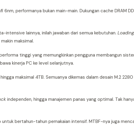
grafi 6nm, performanya bukan main-main. Dukungan cache DRAM D
a-intensive lainnya, inilah jawaban dari semua kebutuhan.
Loadin
 makin maksimal.
i performa tinggi yang memungkinkan pengguna membangun siste
wa kinerja PC ke level selanjutnya.
B, hingga maksimal 4TB. Semuanya dikemas dalam desain M.2 2280
uck
independen, hingga manajemen panas yang optimal. Tak hanya
p untuk bertahun-tahun pemakaian intensif. MTBF-nya juga menca