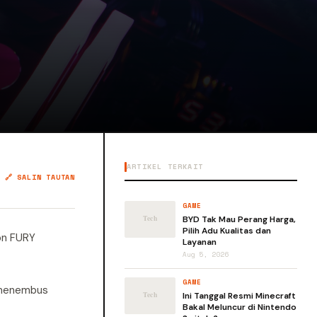
ARTIKEL TERKAIT
🔗 SALIN TAUTAN
GAME
BYD Tak Mau Perang Harga,
Pilih Adu Kualitas dan
ton FURY
Layanan
Aug 5, 2026
GAME
k menembus
Ini Tanggal Resmi Minecraft
Bakal Meluncur di Nintendo