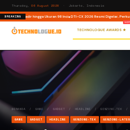
Thursday,
06 August 2026
· Jakarta, Indonesia
, Kini Hadir hingga Ukuran 98 Inci
DTI-CX 2026 Resmi Digelar, Perkuat Ekos
BREAKING
TECHNOLOGUE AWARDS ★
BERANDA
/
GAME
/
GADGET
/
HEADLINE
/
GENZONE-TEK
GAME
GADGET
HEADLINE
GENZONE-TEK
GENZONE-LATE