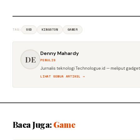
TAG:
SSD
KINGSTON
GAMER
Denny Mahardy
DE
PENULIS
Jurnalis teknologi Technologue.id — meliput gadget,
LIHAT SEMUA ARTIKEL →
Baca Juga:
Game