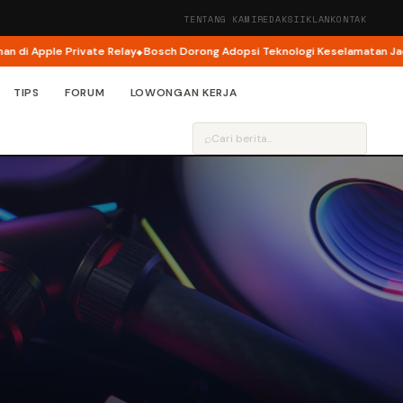
TENTANG KAMI
REDAKSI
IKLAN
KONTAK
pple Private Relay
Bosch Dorong Adopsi Teknologi Keselamatan Jadi Foku
TIPS
FORUM
LOWONGAN KERJA
⌕