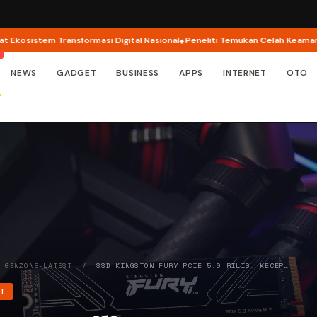
istem Transformasi Digital Nasional
Peneliti Temukan Celah Keamanan di A
NEWS
GADGET
BUSINESS
APPS
INTERNET
OTO
/
GENZONE-LATEST
/
SSD KINGSTON FURY PCIE 5.0 RILIS, KECEP…
ST