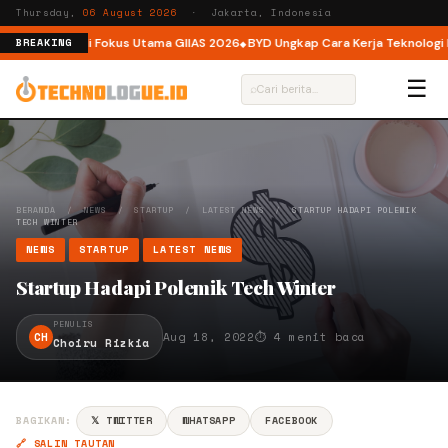
Thursday,
06 August 2026
· Jakarta, Indonesia
amatan Jadi Fokus Utama GIIAS 2026
BYD Ungkap Cara Kerja Teknologi Dua
BREAKING
☰
⌕
BERANDA
/
NEWS
/
STARTUP
/
LATEST NEWS
/
STARTUP HADAPI POLEMIK
TECH WINTER
NEWS
STARTUP
LATEST NEWS
Startup Hadapi Polemik Tech Winter
PENULIS
CH
Aug 18, 2022
⏱ 4 menit baca
Choiru Rizkia
BAGIKAN:
𝕏 TWITTER
WHATSAPP
FACEBOOK
🔗 SALIN TAUTAN