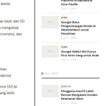
Platform AI Raksasa di
kelola
Asia-Pasifik
Aug 7, 2026
NEWS
n lebih dari 30
Google Buka
Pengembangan Model AI
ia mengelola
WeatherNext untuk
otomatis, dan
Penelitian
Aug 7, 2026
NEWS
Google Wallet Kini Punya
Fitur Kirim Uang untuk Anak
Aug 7, 2026
nkan
BACA JUGA
kapnya.
nce (AI) ke
BERITA
Pengguna macOS Lebih
ang lebih
Rentan Mengalami Insiden
Keamanan Siber
Aug 7, 2026