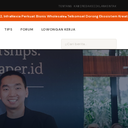
TENTANG KAMI
REDAKSI
IKLAN
KONTAK
xia Perkuat Bisnis Wholesale
Telkomsel Dorong Ekosistem Kreator AI lewa
TIPS
FORUM
LOWONGAN KERJA
⌕