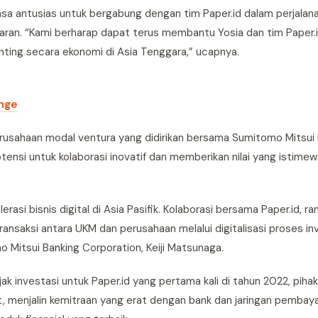
sa antusias untuk bergabung dengan tim Paper.id dalam perjalan
aran. “Kami berharap dapat terus membantu Yosia dan tim Paper.
nting secara ekonomi di Asia Tenggara,” ucapnya.
enge
 perusahaan modal ventura yang didirikan bersama Sumitomo Mitsui
tensi untuk kolaborasi inovatif dan memberikan nilai yang istime
asi bisnis digital di Asia Pasifik. Kolaborasi bersama Paper.id, ra
ansaksi antara UKM dan perusahaan melalui digitalisasi proses inv
 Mitsui Banking Corporation, Keiji Matsunaga.
ak investasi untuk Paper.id yang pertama kali di tahun 2022, piha
enjalin kemitraan yang erat dengan bank dan jaringan pembaya