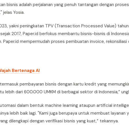
kan bisnis adalah perjalanan yang penuh tantangan dengan proses 
 jelas Yosia.
2023, yakni peningkatan TPV (Transaction Processed Value) tahuna
ri sejak 2017, Paper.id berfokus membantu bisnis-bisnis di Indones
n. Paper.id mempermudah proses pembuatan invoice, rekonsiliasi 
Wajah Bertenaga AI
, termasuk pembayaran bisnis dengan kartu kredit yang memungki
tu lebih dari 600.000 UMKM di berbagai sektor di Indonesia,” ung
utomasi dalam bentuk machine learning ataupun artificial intellige
ya lebih baik lagi. "Kami juga berupaya untuk membuat layanan y
 dilengkapi dengan verifikasi bisnis yang kuat,” tekannya.