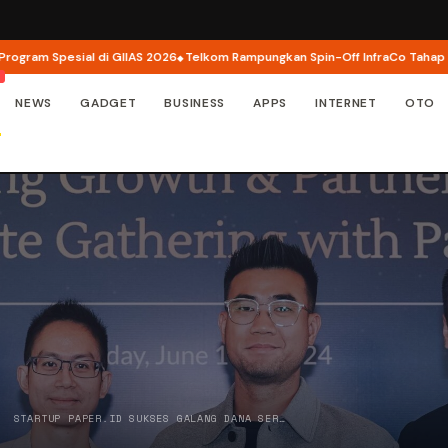
pesial di GIIAS 2026
Telkom Rampungkan Spin-Off InfraCo Tahap 2, InfraNe
NEWS
GADGET
BUSINESS
APPS
INTERNET
OTO
/
STARTUP PAPER.ID SUKSES GALANG DANA SER…