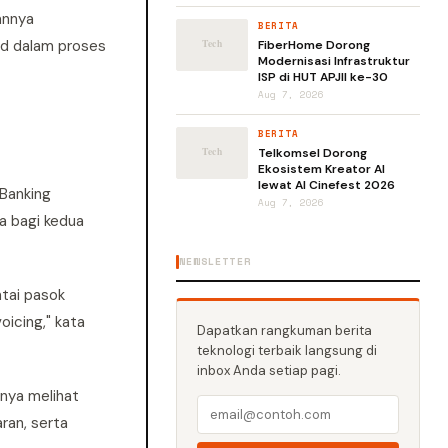
annya
BERITA
id dalam proses
FiberHome Dorong
Modernisasi Infrastruktur
ISP di HUT APJII ke-30
Aug 7, 2026
BERITA
Telkomsel Dorong
Ekosistem Kreator AI
lewat AI Cinefest 2026
 Banking
Aug 7, 2026
wa bagi kedua
NEWSLETTER
ntai pasok
oicing," kata
Dapatkan rangkuman berita
teknologi terbaik langsung di
inbox Anda setiap pagi.
knya melihat
ran, serta