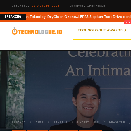
Saturday,
08 August 2026
· Jakarta, Indonesia
dengan Teknologi DryClean Ozone
LEPAS Siapkan Test Drive dan Program S
BREAKING
TECHNOLOGUE AWARDS ★
BERANDA
/
NEWS
/
STARTUP
/
LATEST NEWS
/
HEADLINE