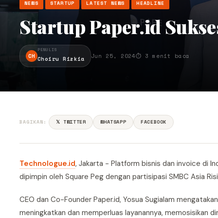
NEWS
STARTUP
LATEST NEWS
HEADLINE
Startup Paper.id Sukse
PENULIS
CH
Jun 25, 2024
⏱ 3 menit baca
Choiru Rizkia
BAGIKAN:
𝕏 TWITTER
WHATSAPP
FACEBOOK
Technologue.id
, Jakarta - Platform bisnis dan invoice d
dipimpin oleh Square Peg dengan partisipasi SMBC Asia Ris
CEO dan Co-Founder Paper.id, Yosua Sugialam mengatakan d
meningkatkan dan memperluas layanannya, memosisikan dir