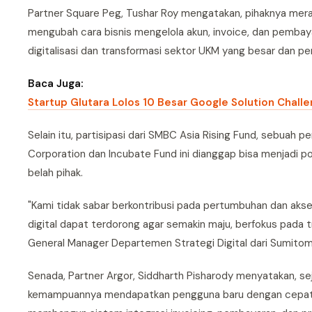
Partner Square Peg, Tushar Roy mengatakan, pihaknya mera
mengubah cara bisnis mengelola akun, invoice, dan pembay
digitalisasi dan transformasi sektor UKM yang besar dan pe
Baca Juga:
Startup Glutara Lolos 10 Besar Google Solution Chall
Selain itu, partisipasi dari SMBC Asia Rising Fund, sebuah
Corporation dan Incubate Fund ini dianggap bisa menjadi po
belah pihak.
"Kami tidak sabar berkontribusi pada pertumbuhan dan akseler
digital dapat terdorong agar semakin maju, berfokus pada tr
General Manager Departemen Strategi Digital dari Sumitomo
Senada, Partner Argor, Siddharth Pisharody menyatakan, sej
kemampuannya mendapatkan pengguna baru dengan cepat, m