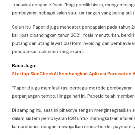
transaksi dengan efisien. "Bagi pemilik bisnis, mengembang
pembayaran sebagai salah satu tantangan yang paling sulit,"
Selain itu, Paper.id juga mencatat pencapaian pada tahun 
kali lipat dibandingkan tahun 2021. Yosia menuturkan, berdi
piutang dan utang lewat platform invoicing dan pembayara
pencocokan dokumen yang akurat.
Baca Juga:
Startup SkinCheckAI Kembangkan Aplikasi Perawatan 
“Paper.id juga memfasilitasi berbagai metode pembayaran
perpanjangan tempo. Hingga hari ini, Paper.id telah memban
Di samping itu, saat ini pihaknya tengah mengintegrasikan a
dalam sistem pembayaran B2B untuk meningkatkan efisiensin
komprehensif dengan mewujudkan cross-border payment yang