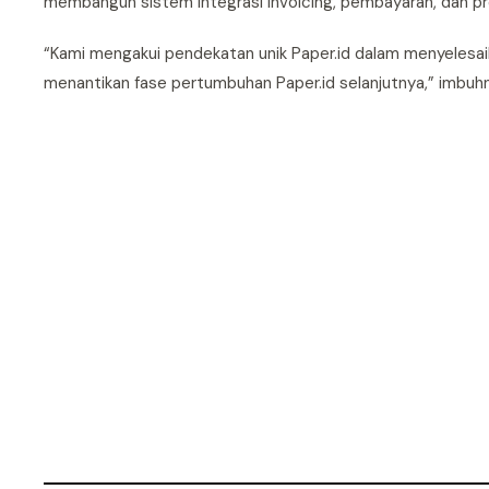
membangun sistem integrasi invoicing, pembayaran, dan pro
“Kami mengakui pendekatan unik Paper.id dalam menyelesaik
menantikan fase pertumbuhan Paper.id selanjutnya,” imbuh