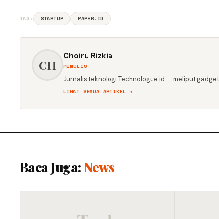
TAG:
STARTUP
PAPER.ID
Choiru Rizkia
CH
PENULIS
Jurnalis teknologi Technologue.id — meliput gadget,
LIHAT SEMUA ARTIKEL →
Baca Juga:
News