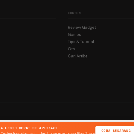
KONTEN
Review Gadget
Games
Tips & Tutorial
Oto
Cari Artikel
CA LEBIH CEPAT DI APLIKASI
COBA SEKARANG
 Technologue langsung dari browser — tanpa Play Store!