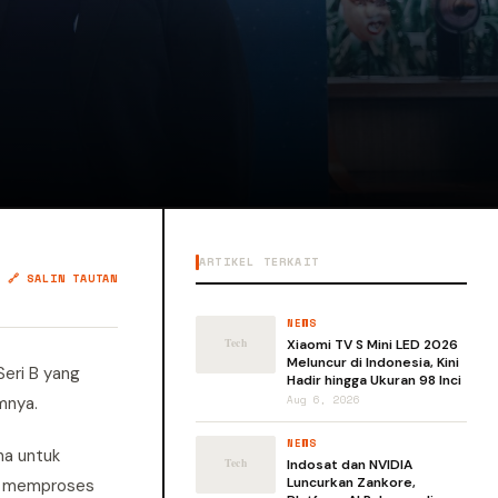
ARTIKEL TERKAIT
🔗 SALIN TAUTAN
NEWS
Xiaomi TV S Mini LED 2026
Meluncur di Indonesia, Kini
Seri B yang
Hadir hingga Ukuran 98 Inci
mnya.
Aug 6, 2026
NEWS
na untuk
Indosat dan NVIDIA
Luncurkan Zankore,
an memproses