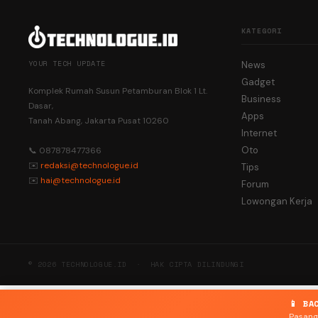
KATEGORI
YOUR TECH UPDATE
News
Gadget
Komplek Rumah Susun Petamburan Blok 1 Lt.
Business
Dasar,
Apps
Tanah Abang, Jakarta Pusat 10260
Internet
Oto
📞 087878477366
✉️
redaksi@technologue.id
Tips
✉️
hai@technologue.id
Forum
Lowongan Kerja
© 2026 TECHNOLOGUE.ID · HAK CIPTA DILINDUNGI
📱 BA
Pasang