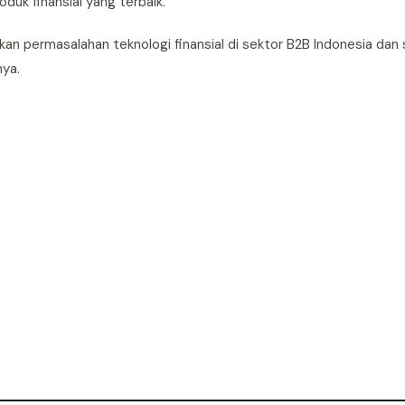
duk finansial yang terbaik.
an permasalahan teknologi finansial di sektor B2B Indonesia dan
nya.