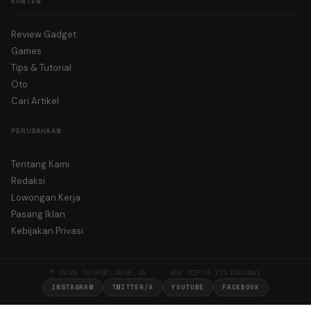
KONTEN
Review Gadget
Games
Tips & Tutorial
Oto
Cari Artikel
PERUSAHAAN
Tentang Kami
Redaksi
Lowongan Kerja
Pasang Iklan
Kebijakan Privasi
© 2026 TECHNOLOGUE.ID · HAK CIPTA DILINDUNGI
INSTAGRAM
TWITTER/X
YOUTUBE
FACEBOOK