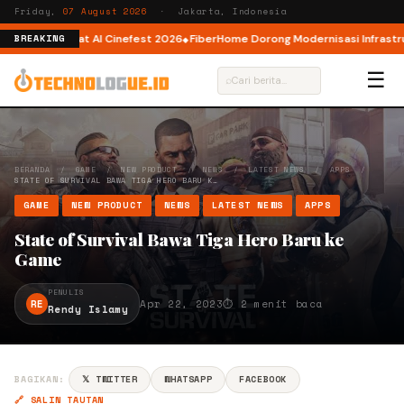
Friday,
07 August 2026
· Jakarta, Indonesia
tor AI lewat AI Cinefest 2026
FiberHome Dorong Modernisasi Infrastruktur
BREAKING
☰
⌕
BERANDA
/
GAME
/
NEW PRODUCT
/
NEWS
/
LATEST NEWS
/
APPS
/
STATE OF SURVIVAL BAWA TIGA HERO BARU K…
GAME
NEW PRODUCT
NEWS
LATEST NEWS
APPS
State of Survival Bawa Tiga Hero Baru ke
Game
PENULIS
RE
Apr 22, 2023
⏱ 2 menit baca
Rendy Islamy
BAGIKAN:
𝕏 TWITTER
WHATSAPP
FACEBOOK
🔗 SALIN TAUTAN