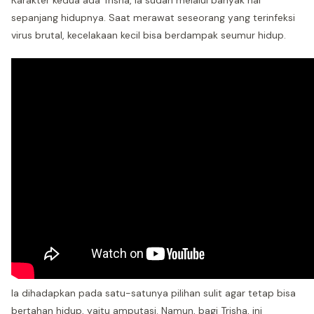
Karakter kedua ada Trisha, ia sudah melalui banyak hal
sepanjang hidupnya. Saat merawat seseorang yang terinfeksi
virus brutal, kecelakaan kecil bisa berdampak seumur hidup.
Ia dihadapkan pada satu-satunya pilihan sulit agar tetap bisa
bertahan hidup, yaitu amputasi. Namun, bagi Trisha, ini