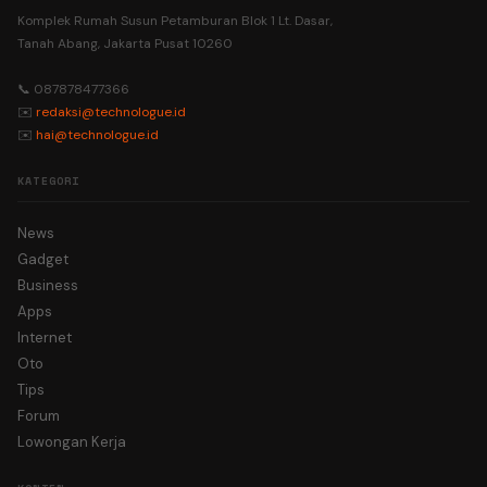
Komplek Rumah Susun Petamburan Blok 1 Lt. Dasar,
Tanah Abang, Jakarta Pusat 10260
📞 087878477366
✉️
redaksi@technologue.id
✉️
hai@technologue.id
KATEGORI
News
Gadget
Business
Apps
Internet
Oto
Tips
Forum
Lowongan Kerja