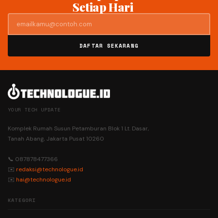
Setiap Hari
DAFTAR SEKARANG
YOUR TECH UPDATE
Komplek Rumah Susun Petamburan Blok 1 Lt. Dasar,
Tanah Abang, Jakarta Pusat 10260
📞 087878477366
✉️
redaksi@technologue.id
✉️
hai@technologue.id
KATEGORI