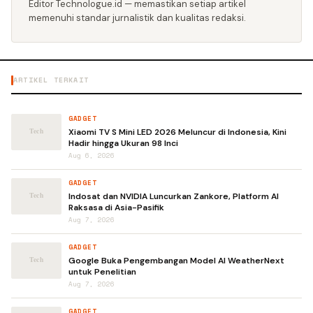
Editor Technologue.id — memastikan setiap artikel
memenuhi standar jurnalistik dan kualitas redaksi.
ARTIKEL TERKAIT
GADGET
Xiaomi TV S Mini LED 2026 Meluncur di Indonesia, Kini
Hadir hingga Ukuran 98 Inci
Aug 6, 2026
GADGET
Indosat dan NVIDIA Luncurkan Zankore, Platform AI
Raksasa di Asia-Pasifik
Aug 7, 2026
GADGET
Google Buka Pengembangan Model AI WeatherNext
untuk Penelitian
Aug 7, 2026
GADGET