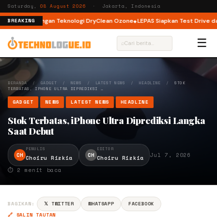
Saturday,
08 August 2026
· Jakarta, Indonesia
ont Load dengan Teknologi DryClean Ozone
LEPAS Siapkan Test Drive dan 
BREAKING
☰
⌕
BERANDA
/
GADGET
/
NEWS
/
LATEST NEWS
/
HEADLINE
/
STOK
TERBATAS, IPHONE ULTRA DIPREDIKSI …
GADGET
NEWS
LATEST NEWS
HEADLINE
Stok Terbatas, iPhone Ultra Diprediksi Langka
Saat Debut
PENULIS
EDITOR
CH
CH
Jul 7, 2026
Choiru Rizkia
Choiru Rizkia
⏱ 2 menit baca
BAGIKAN:
𝕏 TWITTER
WHATSAPP
FACEBOOK
🔗 SALIN TAUTAN