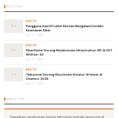
BACA JUGA
BERITA
Pengguna macOS Lebih Rentan Mengalami Insiden
Keamanan Siber
Aug 7, 2026
BERITA
FiberHome Dorong Modernisasi Infrastruktur ISP di HUT
APJII ke-30
Aug 7, 2026
BERITA
Telkomsel Dorong Ekosistem Kreator AI lewat AI
Cinefest 2026
Aug 7, 2026
NEWSLETTER
Dapatkan rangkuman berita teknologi terbaik langsung di