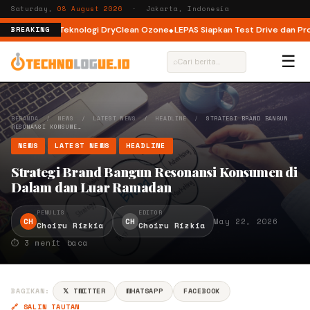
Saturday,
08 August 2026
· Jakarta, Indonesia
ad dengan Teknologi DryClean Ozone
LEPAS Siapkan Test Drive dan Progra
BREAKING
☰
⌕
BERANDA
/
NEWS
/
LATEST NEWS
/
HEADLINE
/
STRATEGI BRAND BANGUN
RESONANSI KONSUME…
NEWS
LATEST NEWS
HEADLINE
Strategi Brand Bangun Resonansi Konsumen di
Dalam dan Luar Ramadan
PENULIS
EDITOR
CH
CH
May 22, 2026
Choiru Rizkia
Choiru Rizkia
⏱ 3 menit baca
BAGIKAN:
𝕏 TWITTER
WHATSAPP
FACEBOOK
🔗 SALIN TAUTAN