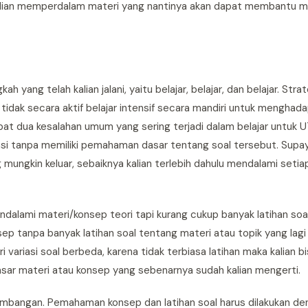
mudian memperdalam materi yang nantinya akan dapat membantu 
ah yang telah kalian jalani, yaitu belajar, belajar, dan belajar. Str
n tidak secara aktif belajar intensif secara mandiri untuk menghada
apat dua kesalahan umum yang sering terjadi dalam belajar untuk 
iasi tanpa memiliki pemahaman dasar tentang soal tersebut. Supa
 mungkin keluar, sebaiknya kalian terlebih dahulu mendalami setia
dalami materi/konsep teori tapi kurang cukup banyak latihan soal.
 tanpa banyak latihan soal tentang materi atau topik yang lagi 
i variasi soal berbeda, karena tidak terbiasa latihan maka kalian b
ar materi atau konsep yang sebenarnya sudah kalian mengerti.
seimbangan. Pemahaman konsep dan latihan soal harus dilakukan de