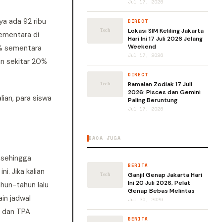
Jul 17, 2026
ya ada 92 ribu
DIRECT
Lokasi SIM Keliling Jakarta
Sementara di
Hari Ini 17 Juli 2026 Jelang
Weekend
,6% sementara
Jul 17, 2026
an sekitar 20%
DIRECT
Ramalan Zodiak 17 Juli
2026: Pisces dan Gemini
ian, para siswa
Paling Beruntung
Jul 17, 2026
BACA JUGA
, sehingga
BERITA
. Jika kalian
Ganjil Genap Jakarta Hari
Ini 20 Juli 2026, Pelat
hun-tahun lalu
Genap Bebas Melintas
in jadwal
Jul 20, 2026
S dan TPA
BERITA