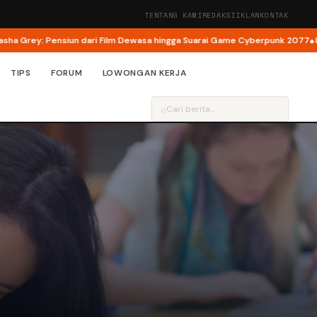
TENTANG KAMI
REDAKSI
IKLAN
KONTAK
ey: Pensiun dari Film Dewasa hingga Suarai Game Cyberpunk 2077
Ini Tangg
TIPS
FORUM
LOWONGAN KERJA
⌕