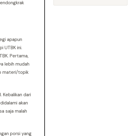
mendongkrak
ategi apapun
pi UTBK ini.
UTBK. Pertama,
ya lebih mudah
p materi/topik
 Kebalikan dari
didalami akan
isa saja malah
ngan porsi yang