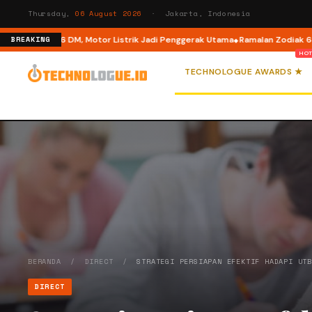
Thursday,
06 August 2026
· Jakarta, Indonesia
e di M6 DM, Motor Listrik Jadi Penggerak Utama
Ramalan Zodiak 6 Agustus
BREAKING
TECHNOLOGUE AWARDS ★
BERANDA
/
DIRECT
/
STRATEGI PERSIAPAN EFEKTIF HADAPI UT
DIRECT