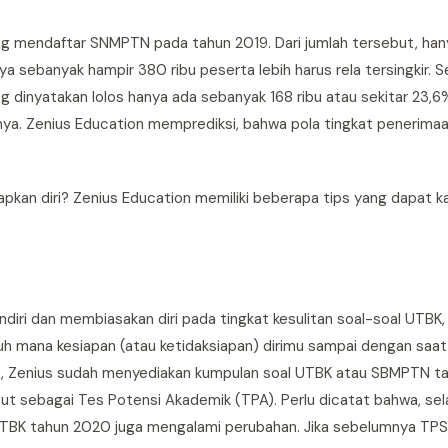
ng mendaftar SNMPTN pada tahun 2019. Dari jumlah tersebut, han
ya sebanyak hampir 380 ribu peserta lebih harus rela tersingkir. 
ang dinyatakan lolos hanya ada sebanyak 168 ribu atau sekitar 23
nya. Zenius Education memprediksi, bahwa pola tingkat penerima
kan diri? Zenius Education memiliki beberapa tips yang dapat kal
ndiri dan membiasakan diri pada tingkat kesulitan soal-soal UTBK
ana kesiapan (atau ketidaksiapan) dirimu sampai dengan saat ini
, Zenius sudah menyediakan kumpulan soal UTBK atau SBMPTN ta
ut sebagai Tes Potensi Akademik (TPA). Perlu dicatat bahwa, sela
di UTBK tahun 2020 juga mengalami perubahan. Jika sebelumnya TP