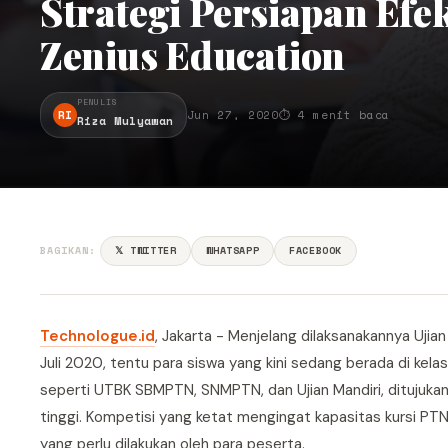
Strategi Persiapan Efe
Zenius Education
PENULIS
RI
Jun 27, 2020
⏱ 4 menit baca
Riza Mulyawan
BAGIKAN:
𝕏 TWITTER
WHATSAPP
FACEBOOK
Technologue.id
, Jakarta - Menjelang dilaksanakannya Uji
Juli 2020, tentu para siswa yang kini sedang berada di kel
seperti UTBK SBMPTN, SNMPTN, dan Ujian Mandiri, ditujukan
tinggi. Kompetisi yang ketat mengingat kapasitas kursi P
yang perlu dilakukan oleh para peserta.