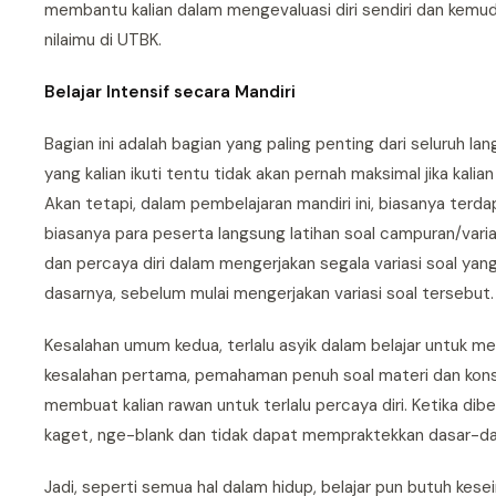
membantu kalian dalam mengevaluasi diri sendiri dan ke
nilaimu di UTBK.
Belajar Intensif secara Mandiri
Bagian ini adalah bagian yang paling penting dari seluruh langk
yang kalian ikuti tentu tidak akan pernah maksimal jika kalia
Akan tetapi, dalam pembelajaran mandiri ini, biasanya terd
biasanya para peserta langsung latihan soal campuran/var
dan percaya diri dalam mengerjakan segala variasi soal yang
dasarnya, sebelum mulai mengerjakan variasi soal tersebut.
Kesalahan umum kedua, terlalu asyik dalam belajar untuk men
kesalahan pertama, pemahaman penuh soal materi dan konsep
membuat kalian rawan untuk terlalu percaya diri. Ketika diber
kaget, nge-blank dan tidak dapat mempraktekkan dasar-das
Jadi, seperti semua hal dalam hidup, belajar pun butuh ke