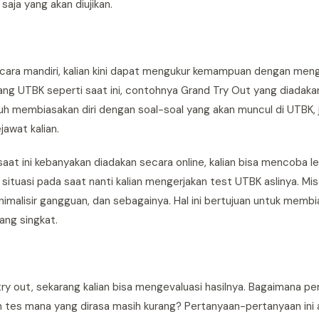
saja yang akan diujikan.
cara mandiri, kalian kini dapat mengukur kemampuan dengan meng
elang UTBK seperti saat ini, contohnya Grand Try Out yang diadaka
jauh membiasakan diri dengan soal-soal yang akan muncul di UTBK,
awat kalian.
t ini kebanyakan diadakan secara online, kalian bisa mencoba le
situasi pada saat nanti kalian mengerjakan test UTBK aslinya. Mi
malisir gangguan, dan sebagainya. Hal ini bertujuan untuk membi
ang singkat.
 try out, sekarang kalian bisa mengevaluasi hasilnya. Bagaimana p
an tes mana yang dirasa masih kurang? Pertanyaan-pertanyaan ini 