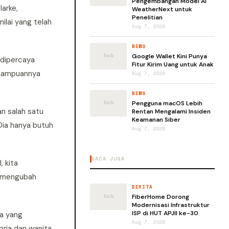
Pengembangan Model AI
arke,
WeatherNext untuk
Penelitian
lai yang telah
Aug 7, 2026
NEWS
Google Wallet Kini Punya
 dipercaya
Fitur Kirim Uang untuk Anak
emampuannya
Aug 7, 2026
NEWS
Pengguna macOS Lebih
an salah satu
Rentan Mengalami Insiden
Keamanan Siber
Dia hanya butuh
Aug 7, 2026
BACA JUGA
 kita
u mengubah
BERITA
FiberHome Dorong
Modernisasi Infrastruktur
ISP di HUT APJII ke-30
ja yang
Aug 7, 2026
pria dan wanita