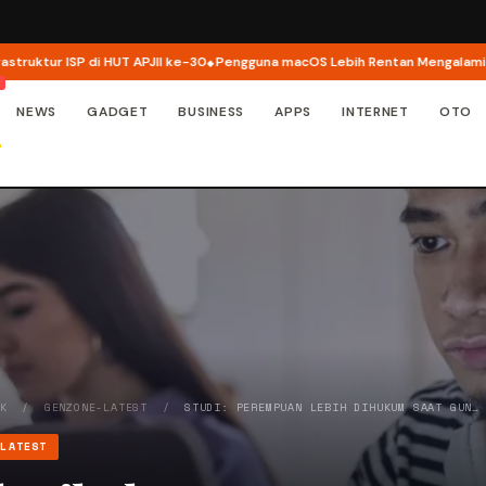
r ISP di HUT APJII ke-30
Pengguna macOS Lebih Rentan Mengalami Inside
NEWS
GADGET
BUSINESS
APPS
INTERNET
OTO
EK
/
GENZONE-LATEST
/
STUDI: PEREMPUAN LEBIH DIHUKUM SAAT GUN…
-LATEST