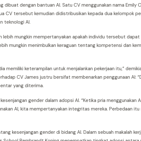
ang dibuat dengan bantuan AI. Satu CV menggunakan nama Emily Cl
 CV tersebut kemudian didistribusikan kepada dua kelompok peni
 teknologi AI.
sen lebih mungkin mempertanyakan apakah individu tersebut dapat
i lebih mungkin menimbulkan keraguan tentang kompetensi dan k
dia memiliki keterampilan untuk menjalankan pekerjaan itu,” demiki
erhadap CV James justru bersifat membenarkan penggunaan AI: “
entar yang diterima.
kesenjangan gender dalam adopsi AI. “Ketika pria menggunakan AI,
kan AI, kita mempertanyakan integritas mereka. Perbedaan it
ntang kesenjangan gender di bidang AI. Dalam sebuah makalah ker
ess School Rembrandt Koning menempatkan tingkat adopsi antara 