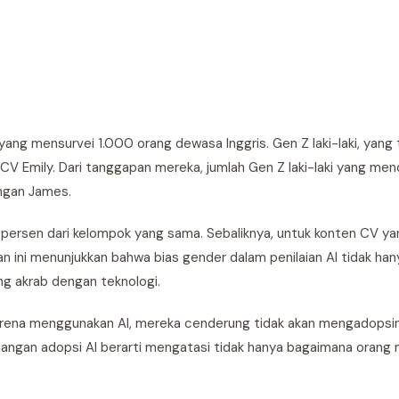
 yang mensurvei 1.000 orang dewasa Inggris. Gen Z laki-laki, yan
V Emily. Dari tanggapan mereka, jumlah Gen Z laki-laki yang men
engan James.
persen dari kelompok yang sama. Sebaliknya, untuk konten CV y
an ini menunjukkan bahwa bias gender dalam penilaian AI tidak han
ng akrab dengan teknologi.
s karena menggunakan AI, mereka cenderung tidak akan mengadops
angan adopsi AI berarti mengatasi tidak hanya bagaimana oran