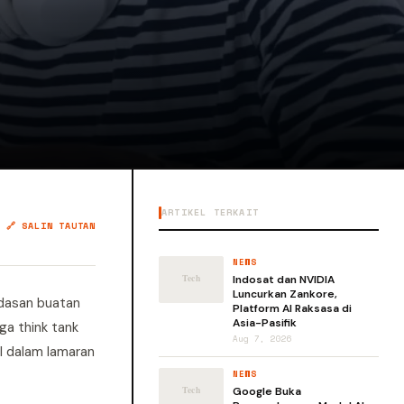
ARTIKEL TERKAIT
🔗 SALIN TAUTAN
NEWS
Indosat dan NVIDIA
Luncurkan Zankore,
rdasan buatan
Platform AI Raksasa di
Asia-Pasifik
ga think tank
Aug 7, 2026
I dalam lamaran
NEWS
Google Buka