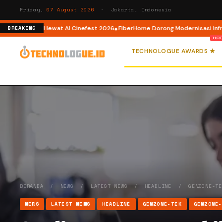
Friday,
07 August 2026
· Jakarta, Indonesia
ator AI lewat AI Cinefest 2026
FiberHome Dorong Modernisasi Infrastruktu
BREAKING
TECHNOLOGUE AWARDS ★
BERANDA
/
NEWS
/
LATEST NEWS
/
HEADLINE
/
GENZONE-T
NEWS
LATEST NEWS
HEADLINE
GENZONE-TEK
GENZONE