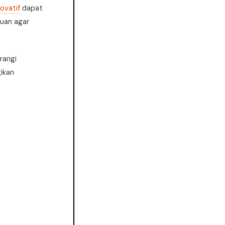
novatif
dapat
puan agar
rangi
ikan