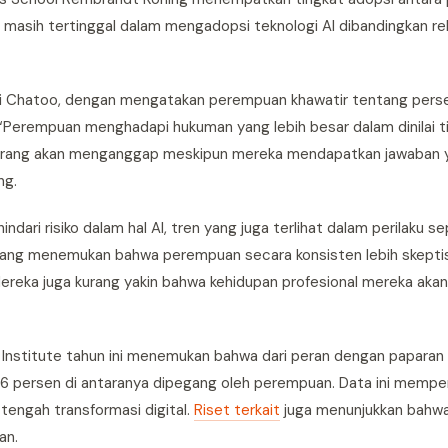
masih tertinggal dalam mengadopsi teknologi AI dibandingkan re
udi Chatoo, dengan mengatakan perempuan khawatir tentang pers
“Perempuan menghadapi hukuman yang lebih besar dalam dinilai ti
seorang akan menganggap meskipun mereka mendapatkan jawaban 
ng.
ri risiko dalam hal AI, tren yang juga terlihat dalam perilaku sep
orang menemukan bahwa perempuan secara konsisten lebih skepti
 Mereka juga kurang yakin bahwa kehidupan profesional mereka aka
 Institute tahun ini menemukan bahwa dari peran dengan paparan A
86 persen di antaranya dipegang oleh perempuan. Data ini memp
tengah transformasi digital.
Riset terkait
juga menunjukkan bahwa
an.