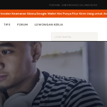
TENTANG KAMI
REDAKSI
IKLAN
KONTAK
n Keamanan Siber
Google Wallet Kini Punya Fitur Kirim Uang untuk Anak
Goo
TIPS
FORUM
LOWONGAN KERJA
⌕