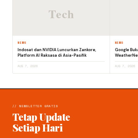
NEWS
NEWS
Indosat dan NVIDIA Luncurkan Zankore,
Google Buk
Platform AI Raksasa di Asia-Pasifik
WeatherNex
AUG 7, 2026
AUG 7, 2026
// NEWSLETTER GRATIS
Tetap Update
Setiap Hari