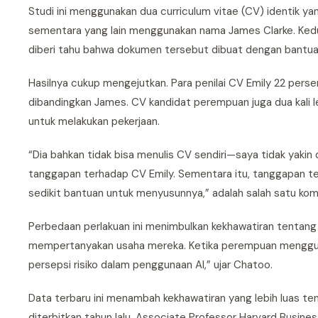
Studi ini menggunakan dua curriculum vitae (CV) identik y
sementara yang lain menggunakan nama James Clarke. Kedua
diberi tahu bahwa dokumen tersebut dibuat dengan bantuan
Hasilnya cukup mengejutkan. Para penilai CV Emily 22 per
dibandingkan James. CV kandidat perempuan juga dua kal
untuk melakukan pekerjaan.
“Dia bahkan tidak bisa menulis CV sendiri—saya tidak yakin 
tanggapan terhadap CV Emily. Sementara itu, tanggapan t
sedikit bantuan untuk menyusunnya,” adalah salah satu kom
Perbedaan perlakuan ini menimbulkan kekhawatiran tentang 
mempertanyakan usaha mereka. Ketika perempuan mengguna
persepsi risiko dalam penggunaan AI,” ujar Chatoo.
Data terbaru ini menambah kekhawatiran yang lebih luas te
diterbitkan tahun lalu, Associate Professor Harvard Busin