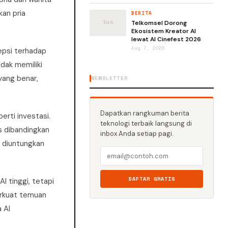
kan pria
BERITA
Telkomsel Dorong
Ekosistem Kreator AI
lewat AI Cinefest 2026
Aug 7, 2026
epsi terhadap
dak memiliki
yang benar,
NEWSLETTER
Dapatkan rangkuman berita
erti investasi.
teknologi terbaik langsung di
s dibandingkan
inbox Anda setiap pagi.
n diuntungkan
DAFTAR GRATIS
I tinggi, tetapi
erkuat temuan
 AI