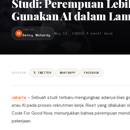
Studi: Perempuan Leb
Gunakan AI dalam Lam
PENULIS
DE
May 11, 2026
⏱ 4 menit baca
Denny Mahardy
BAGIKAN:
𝕏 TWITTER
WHATSAPP
FACEBOOK
Jakarta
– Sebuah studi terbaru mengungkap adanya bias ge
atau AI pada proses rekrutmen kerja. Riset yang dilakukan 
Code For Good Now, menunjukkan bahwa perempuan mendapat
pekerjaan.