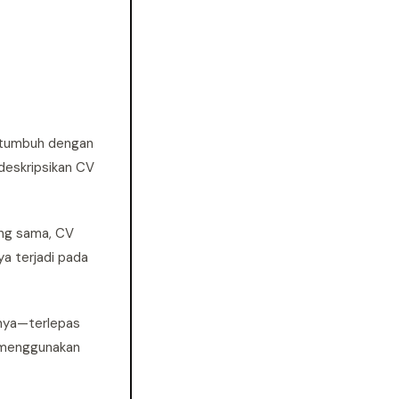
g tumbuh dengan
deskripsikan CV
ang sama, CV
ya terjadi pada
inya—terlepas
g menggunakan