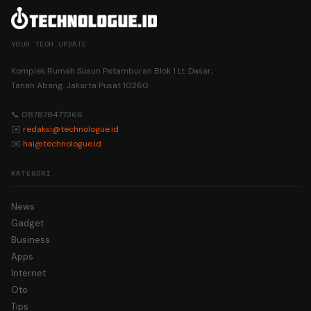
YOUR TECH UPDATE
Komplek Rumah Susun Petamburan Blok 1 Lt. Dasar,
Tanah Abang, Jakarta Pusat 10260
📞 087878477366
✉️
redaksi@technologue.id
✉️
hai@technologue.id
KATEGORI
News
Gadget
Business
Apps
Internet
Oto
Tips