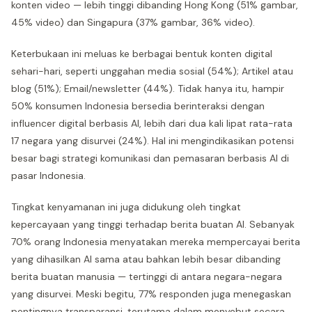
konten video — lebih tinggi dibanding Hong Kong (51% gambar,
45% video) dan Singapura (37% gambar, 36% video).
Keterbukaan ini meluas ke berbagai bentuk konten digital
sehari-hari, seperti unggahan media sosial (54%); Artikel atau
blog (51%); Email/newsletter (44%). Tidak hanya itu, hampir
50% konsumen Indonesia bersedia berinteraksi dengan
influencer digital berbasis AI, lebih dari dua kali lipat rata-rata
17 negara yang disurvei (24%). Hal ini mengindikasikan potensi
besar bagi strategi komunikasi dan pemasaran berbasis AI di
pasar Indonesia.
Tingkat kenyamanan ini juga didukung oleh tingkat
kepercayaan yang tinggi terhadap berita buatan AI. Sebanyak
70% orang Indonesia menyatakan mereka mempercayai berita
yang dihasilkan AI sama atau bahkan lebih besar dibanding
berita buatan manusia — tertinggi di antara negara-negara
yang disurvei. Meski begitu, 77% responden juga menegaskan
pentingnya transparansi, terutama dalam menyebut secara