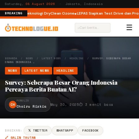
Saturday,
08 August 2026
· Jakarta, Indonesia
ad dengan Teknologi DryClean Ozone
LEPAS Siapkan Test Drive dan Progra
BREAKING
☰
⌕
BERANDA
/
NEWS
/
LATEST NEWS
/
HEADLINE
/
SURVEY: SEBERAPA BESAR
ORANG INDONESIA …
NEWS
LATEST NEWS
HEADLINE
Survey: Seberapa Besar Orang Indonesia
Percaya Berita Buatan AI?
PENULIS
CH
May 30, 2025
⏱ 3 menit baca
Choiru Rizkia
BAGIKAN:
𝕏 TWITTER
WHATSAPP
FACEBOOK
🔗 SALIN TAUTAN