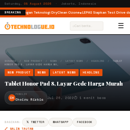
Saturday,
08 August 2026
· Jakarta, Indonesia
ont Load dengan Teknologi DryClean Ozone
LEPAS Siapkan Test Drive dan 
BREAKING
☰
⌕
BERANDA
/
NEW PRODUCT
/
NEWS
/
LATEST NEWS
/
HEADLINE
/
TABLET
HONOR PAD 8, LAYAR GEDE HARGA MU…
NEW PRODUCT
NEWS
LATEST NEWS
HEADLINE
Tablet Honor Pad 8, Layar Gede Harga Murah
PENULIS
CH
Jul 26, 2022
⏱ 1 menit baca
Choiru Rizkia
BAGIKAN:
𝕏 TWITTER
WHATSAPP
FACEBOOK
🔗 SALIN TAUTAN