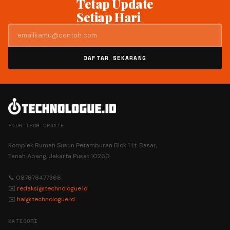
Tetap Update
Setiap Hari
DAFTAR SEKARANG
YOUR TECH UPDATE
Komplek Rumah Susun Petamburan Blok 1 Lt. Dasar,
Tanah Abang, Jakarta Pusat 10260
📞 087878477366
✉️
redaksi@technologue.id
✉️
hai@technologue.id
KATEGORI