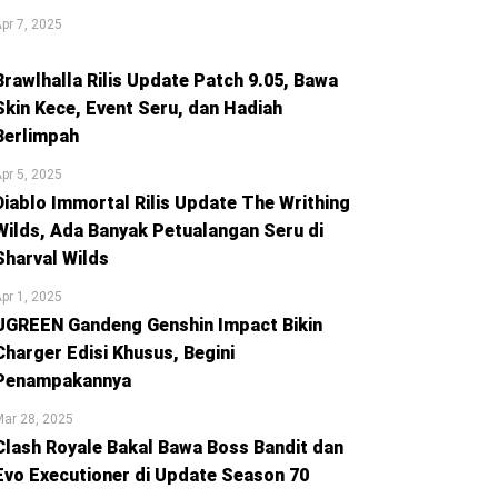
pr 7, 2025
Brawlhalla Rilis Update Patch 9.05, Bawa
Skin Kece, Event Seru, dan Hadiah
Berlimpah
pr 5, 2025
Diablo Immortal Rilis Update The Writhing
Wilds, Ada Banyak Petualangan Seru di
Sharval Wilds
pr 1, 2025
UGREEN Gandeng Genshin Impact Bikin
Charger Edisi Khusus, Begini
Penampakannya
ar 28, 2025
Clash Royale Bakal Bawa Boss Bandit dan
Evo Executioner di Update Season 70