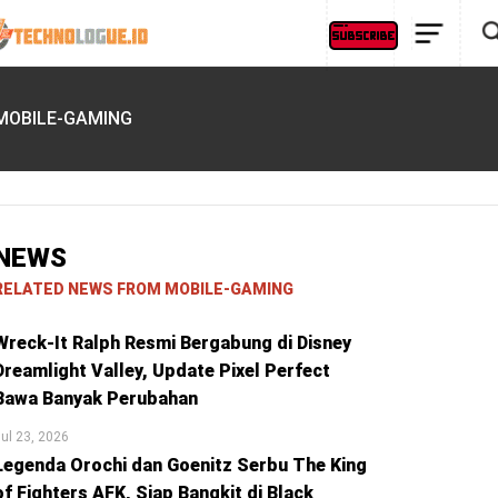
MOBILE-GAMING
NEWS
RELATED NEWS FROM MOBILE-GAMING
Wreck-It Ralph Resmi Bergabung di Disney
Dreamlight Valley, Update Pixel Perfect
Bawa Banyak Perubahan
ul 23, 2026
Legenda Orochi dan Goenitz Serbu The King
of Fighters AFK, Siap Bangkit di Black