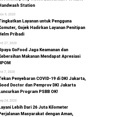
Handwash Station
ov 9, 2020
Tingkatkan Layanan untuk Pengguna
Komuter, Gojek Hadirkan Layanan Penitipan
Helm Pribadi
ct 27, 2020
Upaya GoFood Jaga Keamanan dan
Kebersihan Makanan Mendapat Apresiasi
BPOM
ct 7, 2020
Tekan Penyebaran COVID-19 di DKI Jakarta,
Good Doctor dan Pemprov DKI Jakarta
Luncurkan Program PSBB OK!
ep 24, 2020
Layani Lebih Dari 26 Juta Kilometer
Perjalanan Masyarakat dengan Aman,