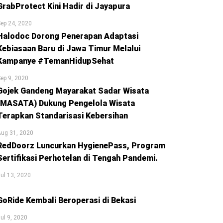
GrabProtect Kini Hadir di Jayapura
ep 24, 2020
Halodoc Dorong Penerapan Adaptasi
Kebiasaan Baru di Jawa Timur Melalui
Kampanye #TemanHidupSehat
ep 9, 2020
Gojek Gandeng Mayarakat Sadar Wisata
(MASATA) Dukung Pengelola Wisata
Terapkan Standarisasi Kebersihan
Aug 31, 2020
RedDoorz Luncurkan HygienePass, Program
Sertifikasi Perhotelan di Tengah Pandemi.
ul 13, 2020
GoRide Kembali Beroperasi di Bekasi
ul 9, 2020