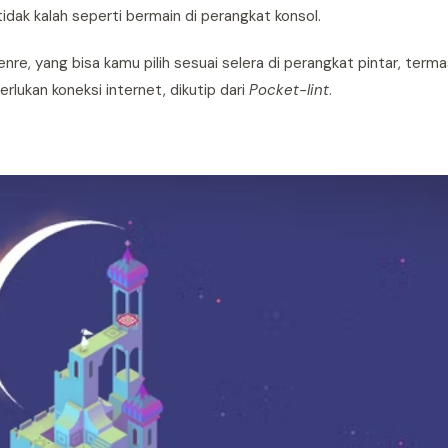
idak kalah seperti bermain di perangkat konsol.
re, yang bisa kamu pilih sesuai selera di perangkat pintar, term
lukan koneksi internet, dikutip dari
Pocket-lint
.