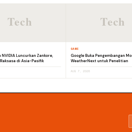
GAME
n NVIDIA Luncurkan Zankore,
Google Buka Pengembangan Mod
 Raksasa di Asia-Pasifik
WeatherNext untuk Penelitian
AUG 7, 2026