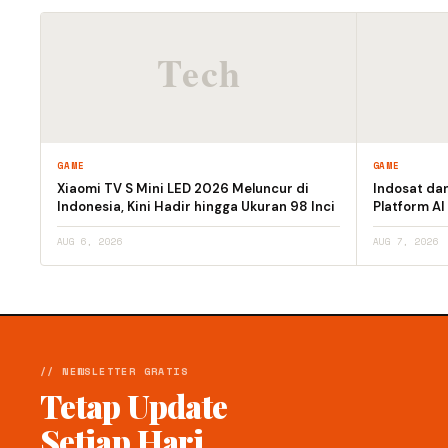
GAME
GAME
Xiaomi TV S Mini LED 2026 Meluncur di
Indosat da
Indonesia, Kini Hadir hingga Ukuran 98 Inci
Platform AI
AUG 6, 2026
AUG 7, 2026
// NEWSLETTER GRATIS
Tetap Update
Setiap Hari