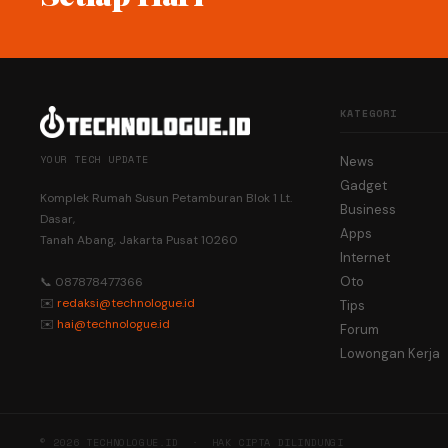
KATEGORI
YOUR TECH UPDATE
News
Gadget
Komplek Rumah Susun Petamburan Blok 1 Lt.
Business
Dasar,
Apps
Tanah Abang, Jakarta Pusat 10260
Internet
Oto
📞 087878477366
✉️
redaksi@technologue.id
Tips
✉️
hai@technologue.id
Forum
Lowongan Kerja
© 2026 TECHNOLOGUE.ID · HAK CIPTA DILINDUNGI