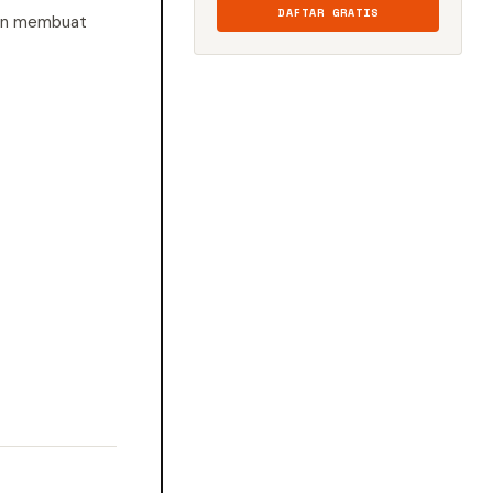
DAFTAR GRATIS
kin membuat