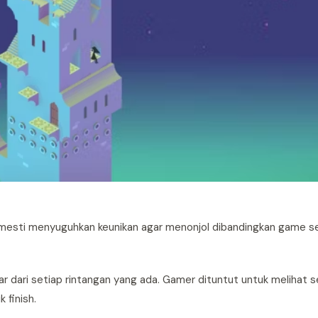
 mesti menyuguhkan keunikan agar menonjol dibandingkan game se
dari setiap rintangan yang ada. Gamer dituntut untuk melihat se
 finish.