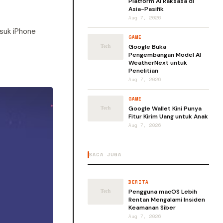
Platform AI Raksasa di
Asia-Pasifik
Aug 7, 2026
asuk iPhone
GAME
Google Buka
Pengembangan Model AI
WeatherNext untuk
Penelitian
Aug 7, 2026
GAME
Google Wallet Kini Punya
Fitur Kirim Uang untuk Anak
Aug 7, 2026
BACA JUGA
BERITA
Pengguna macOS Lebih
Rentan Mengalami Insiden
Keamanan Siber
Aug 7, 2026