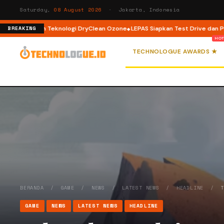
Saturday,
08 August 2026
· Jakarta, Indonesia
d dengan Teknologi DryClean Ozone
LEPAS Siapkan Test Drive dan Program 
BREAKING
TECHNOLOGUE AWARDS ★
BERANDA
/
GAME
/
NEWS
/
LATEST NEWS
/
HEADLINE
/
GAME
NEWS
LATEST NEWS
HEADLINE