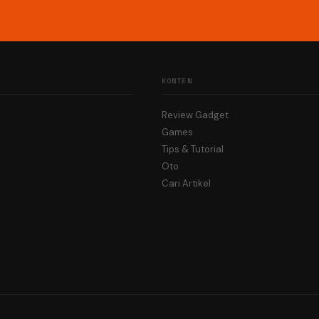
KONTEN
Review Gadget
Games
Tips & Tutorial
Oto
Cari Artikel