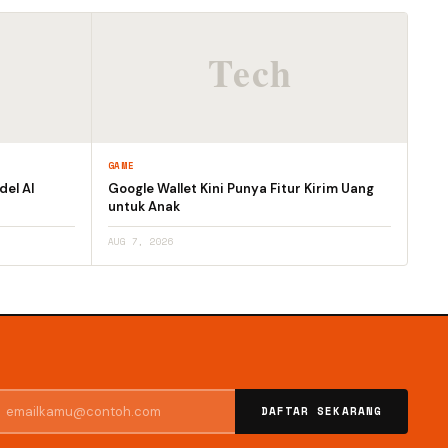
GAME
el AI
Google Wallet Kini Punya Fitur Kirim Uang
untuk Anak
AUG 7, 2026
DAFTAR SEKARANG