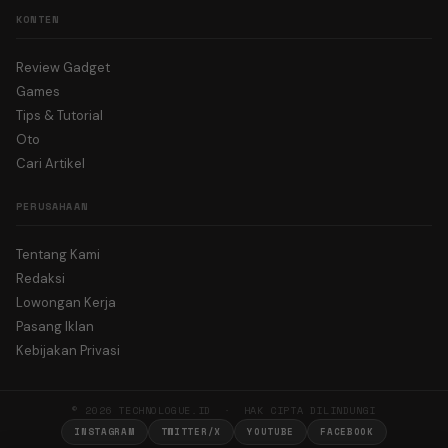
KONTEN
Review Gadget
Games
Tips & Tutorial
Oto
Cari Artikel
PERUSAHAAN
Tentang Kami
Redaksi
Lowongan Kerja
Pasang Iklan
Kebijakan Privasi
© 2026 TECHNOLOGUE.ID · HAK CIPTA DILINDUNGI
INSTAGRAM
TWITTER/X
YOUTUBE
FACEBOOK