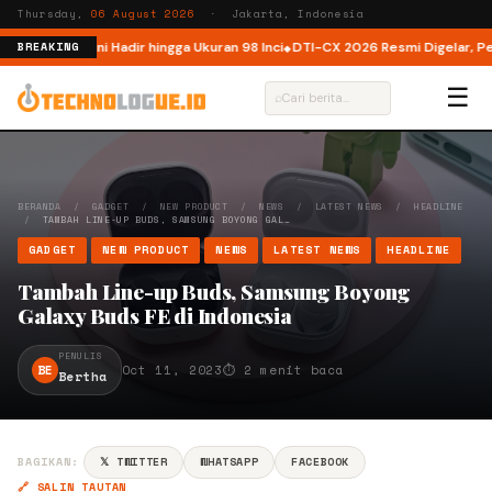
Thursday,
06 August 2026
· Jakarta, Indonesia
donesia, Kini Hadir hingga Ukuran 98 Inci
DTI-CX 2026 Resmi Digelar, Perku
BREAKING
☰
⌕
BERANDA
/
GADGET
/
NEW PRODUCT
/
NEWS
/
LATEST NEWS
/
HEADLINE
/
TAMBAH LINE-UP BUDS, SAMSUNG BOYONG GAL…
GADGET
NEW PRODUCT
NEWS
LATEST NEWS
HEADLINE
Tambah Line-up Buds, Samsung Boyong
Galaxy Buds FE di Indonesia
PENULIS
BE
Oct 11, 2023
⏱ 2 menit baca
Bertha
BAGIKAN:
𝕏 TWITTER
WHATSAPP
FACEBOOK
🔗 SALIN TAUTAN