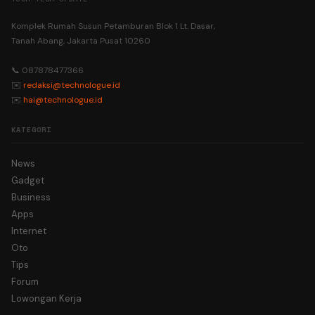
Komplek Rumah Susun Petamburan Blok 1 Lt. Dasar,
Tanah Abang, Jakarta Pusat 10260
📞 087878477366
✉️
redaksi@technologue.id
✉️
hai@technologue.id
KATEGORI
News
Gadget
Business
Apps
Internet
Oto
Tips
Forum
Lowongan Kerja