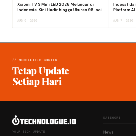
Xiaomi TV S Mini LED 2026 Meluncur di
Indosat da
Indonesia, Kini Hadir hingga Ukuran 98 Inci
Platform AI
AUG 6, 2026
AUG 7, 2026
// NEWSLETTER GRATIS
Tetap Update
Setiap Hari
KATEGORI
YOUR TECH UPDATE
News