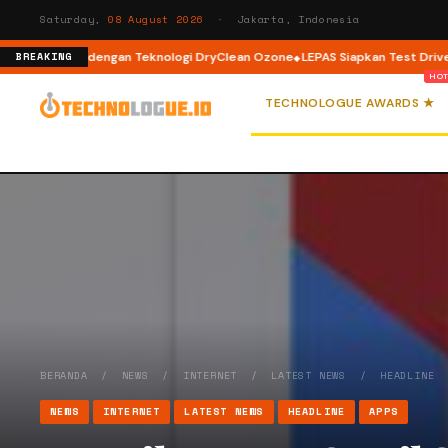
Saturday,
08 August 2026
· Jakarta, Indonesia
nt Load dengan Teknologi DryClean Ozone
LEPAS Siapkan Test Drive dan P
BREAKING
TECHNOLOGUE AWARDS ★
BERANDA
/
NEWS
/
INTERNET
/
LATEST NEWS
/
HEADLINE
NEWS
INTERNET
LATEST NEWS
HEADLINE
APPS