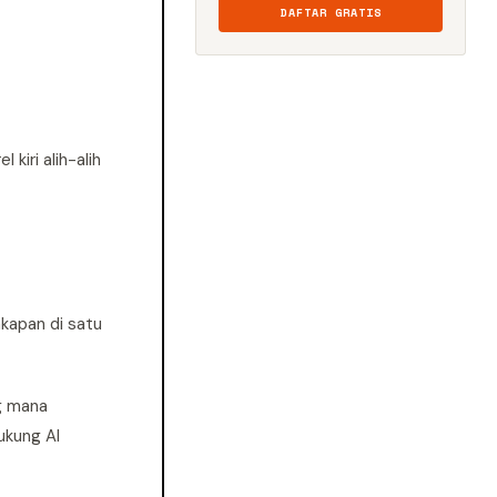
DAFTAR GRATIS
kiri alih-alih
kapan di satu
g mana
ukung AI