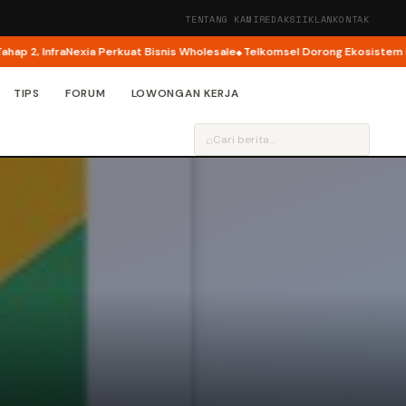
TENTANG KAMI
REDAKSI
IKLAN
KONTAK
 InfraNexia Perkuat Bisnis Wholesale
Telkomsel Dorong Ekosistem Kreator
TIPS
FORUM
LOWONGAN KERJA
⌕