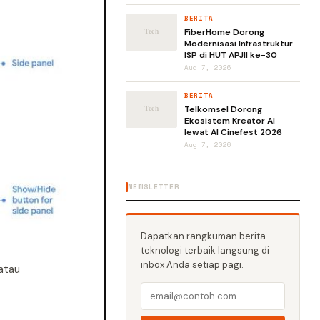
BERITA
FiberHome Dorong
Modernisasi Infrastruktur
ISP di HUT APJII ke-30
Aug 7, 2026
BERITA
Telkomsel Dorong
Ekosistem Kreator AI
lewat AI Cinefest 2026
Aug 7, 2026
NEWSLETTER
Dapatkan rangkuman berita
teknologi terbaik langsung di
inbox Anda setiap pagi.
atau