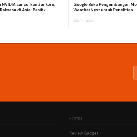
n NVIDIA Luncurkan Zankore,
Google Buka Pengembangan Mod
 Raksasa di Asia-Pasifik
WeatherNext untuk Penelitian
AUG 7, 2026
KONTEN
Review Gadget