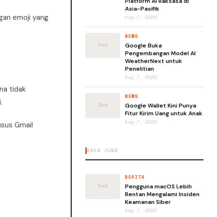
Platform AI Raksasa di
Asia-Pasifik
ngan emoji yang
Aug 7, 2026
NEWS
Google Buka
Pengembangan Model AI
WeatherNext untuk
Penelitian
Aug 7, 2026
na tidak
NEWS
.
Google Wallet Kini Punya
Fitur Kirim Uang untuk Anak
Aug 7, 2026
usus Gmail
BACA JUGA
BERITA
Pengguna macOS Lebih
Rentan Mengalami Insiden
Keamanan Siber
Aug 7, 2026