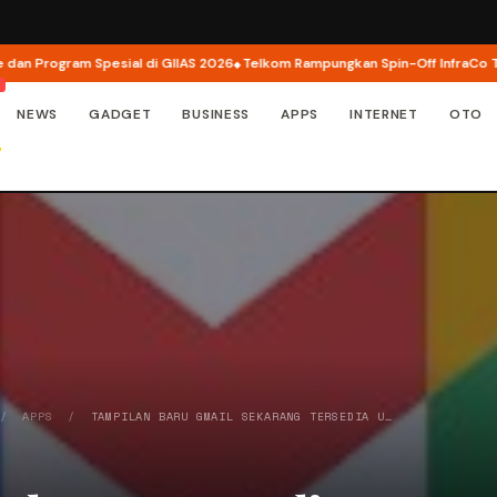
rogram Spesial di GIIAS 2026
Telkom Rampungkan Spin-Off InfraCo Tahap 2,
NEWS
GADGET
BUSINESS
APPS
INTERNET
OTO
/
APPS
/
TAMPILAN BARU GMAIL SEKARANG TERSEDIA U…