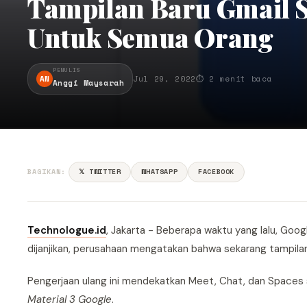
Tampilan Baru Gmail S
Untuk Semua Orang
PENULIS
AN
Jul 29, 2022
⏱ 2 menit baca
Anggi Maysarah
BAGIKAN:
𝕏 TWITTER
WHATSAPP
FACEBOOK
Technologue.id
, Jakarta - Beberapa waktu yang lalu, Goog
dijanjikan, perusahaan mengatakan bahwa sekarang tampilan
Pengerjaan ulang ini mendekatkan Meet, Chat, dan Spaces
Material 3 Google
.