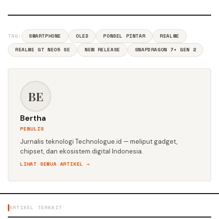
TAG:
SMARTPHONE
OLED
PONSEL PINTAR
REALME
REALME GT NEO5 SE
NEW RELEASE
SNAPDRAGON 7+ GEN 2
BE
Bertha
PENULIS
Jurnalis teknologi Technologue.id — meliput gadget,
chipset, dan ekosistem digital Indonesia.
LIHAT SEMUA ARTIKEL →
ARTIKEL TERKAIT