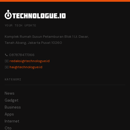
YOUR TECH UPDATE
Komplek Rumah Susun Petamburan Blok 1 Lt. Dasar,
Tanah Abang, Jakarta Pusat 10260
📞 087878477366
✉️
redaksi@technologue.id
✉️
hai@technologue.id
KATEGORI
News
Gadget
Business
Apps
Internet
Oto