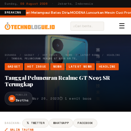
Sunday,
09 August 2026
· Jakarta, Indonesia
ar, Ajak Pelari Melampaui Batas Diri
MODENA Luncurkan Mesin Cuci Front 
BREAKING
☰
⌕
BERANDA
/
GADGET
/
HOT ISSUE
/
NEWS
/
LATEST NEWS
/
HEADLINE
/
TANGGAL PELUNCURAN REALME GT NEO5 SR TE…
GADGET
HOT ISSUE
NEWS
LATEST NEWS
HEADLINE
Tanggal Peluncuran Realme GT Neo5 SR
Terungkap
PENULIS
BE
Mar 26, 2023
⏱ 1 menit baca
Bertha
BAGIKAN:
𝕏 TWITTER
WHATSAPP
FACEBOOK
🔗 SALIN TAUTAN